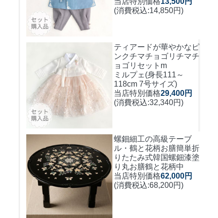
当店特別価格
13,500円
(消費税込:14,850円)
ティアードが華やかなピ
ンクチマチョゴリ
チマチ
ョゴリセットm
ミルプェ(身長111～
118cm 7号サイズ)
当店特別価格
29,400円
(消費税込:32,340円)
螺鈿細工の高級テーブ
ル・鶴と花柄お膳簡単折
りたたみ式
韓国螺鈿漆塗
り丸お膳鶴と花柄中
当店特別価格
62,000円
(消費税込:68,200円)