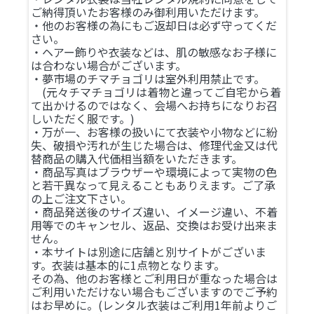
ご納得頂いたお客様のみ御利用いただけます。
・他のお客様の為にもご返却日は必ず守ってくだ
さい。
・ヘアー飾りや衣装などは、肌の敏感なお子様に
は合わない場合がございます。
・夢市場のチマチョゴリは室外利用禁止です。
(元々チマチョゴリは着物と違ってご自宅から着
て出かけるのではなく、会場へお持ちになりお召
しいただく服です。)
・万が一、お客様の扱いにて衣装や小物などに紛
失、破損や汚れが生じた場合は、修理代金又は代
替商品の購入代価相当額をいただきます。
・商品写真はブラウザーや環境によって実物の色
と若干異なって見えることもありえます。ご了承
の上ご注文下さい。
・商品発送後のサイズ違い、イメージ違い、不着
用等でのキャンセル、返品、交換はお受け出来ま
せん。
・本サイトは別途に店舗と別サイトがございま
す。衣装は基本的に1点物となります。
その為、他のお客様とご利用日が重なった場合は
ご利用いただけない場合もございますのでご予約
はお早めに。(レンタル衣装はご利用1年前よりご