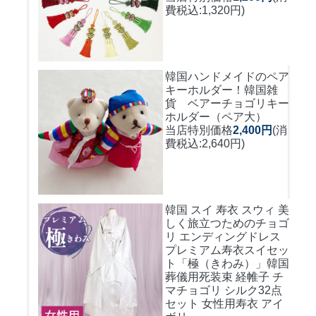
費税込:1,320円)
韓国ハンドメイドのペア
キーホルダー！
韓国雑
貨 ベアーチョゴリキー
ホルダー（ペア大）
当店特別価格
2,400円
(消
費税込:2,640円)
韓国 スイ 寿衣 スウィ 美
しく旅立つためのチョゴ
リ エンディングドレス
プレミアム寿衣スイセッ
ト「極（きわみ）」韓国
葬儀用死装束 経帷子 チ
マチョゴリ シルク32点
セット 女性用寿衣 アイ