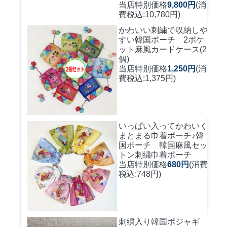
当店特別価格
9,800円
(消
費税込:10,780円)
かわいい刺繍で収納しや
すい
韓国ポーチ 2ポケ
ット麻風カードケース(2
個)
当店特別価格
1,250円
(消
費税込:1,375円)
いっぱい入ってかわいく
まとまる巾着ポーチ♪
韓
国ポーチ 韓国麻風セッ
トン刺繍巾着ポーチ
当店特別価格
680円
(消費
税込:748円)
刺繍入り韓国ポジャギ