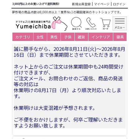
商品カテゴリ一覧
>
仕立て済み衣装(子ども用レンタル)
>
男の
新規会員登録
マイページ
ログイン
3,980円以上のお買い上げで送料無料!
子レンタルパジチョゴリ
>
男児ベビーレンタル
>
100日(身長
夢市場の商品点数は8,000点以上！業界No.1の韓国雑貨のネットショップです。
57～69cm)
> 子供レンタルチョゴリ・男の子用No98身長60～
69cm前後 100号サイズ(目安年令100日)
夏季休業についてお知らせ
カテゴリ
女性
男性
子供
雑貨
インテリア
寝具
誠に勝手ながら、2026年8月11日(火)〜2026年8月
16日（日）まで休業期間とさせていただきます。
ネット上からのご注文は休業期間中も24時間受け
付けできますが、
ご注文メール、お問合わせのご返信、商品の発送
等の対応は
休業明けの8月17日（月）より順次対応いたしま
す。
休業明けは大変混雑が予想されます。
ご不便をおかけしますが、何卒ご理解いただきま
すようお願い致します。