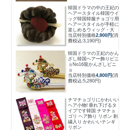
韓国ドラマの中の王妃の
ヘアースタイル韓国ウイ
ッグ
韓国韓服チョゴリ用
ヘアースタイルが手軽に
楽しめるウィッグ・大
当店特別価格
2,900円
(消
費税込:3,190円)
韓国ドラマの王妃のかん
ざし
韓国ヘアー飾りピニ
ョNo16龍かんざしピニ
ョ
当店特別価格
4,800円
(消
費税込:5,280円)
チマチョゴリにかわいい
ヘア小物! 垂れ下げるタ
イプです
韓国 チマチョ
ゴリ ヘア飾り リボン 刺
繍入り かわいいテンギ
リボン