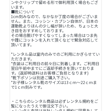
ンやクリップで留める形で御利用頂く場合もござ
います。
■靴について
1cm刻みなので、なかなか丁度の場合がございま
せん。また、コッシン・カプシン自体が、日本の
運動靴よりほんの少し幅が狭いため、ちょっと大
き目をおすすめしております。
その場合脱げやすくなってしまった場合はつま先
や踵にコットンを入れて頂くなどで緊急対応して
頂いてます。
*レンタル品は室内のみでのご利用にかぎらせてい
ただきます。
*衣装はご利用日の前々日に到着します。ご利用日
翌日午前中までにご返却手続きを頂いておりま
す。(返却時送料はお客様ご負担となります)
*靴下ポソンは別途ご購入下さい。
*お子様レンタル靴のサイズは13ｃｍ～22ｃｍま
で1ｃｍ刻みです。
・こちらのレンタル商品は必ずレンタル規約をご
覧になったうえで御注文下さい。
・レンタル衣装は当社レンタル規約に同意をして