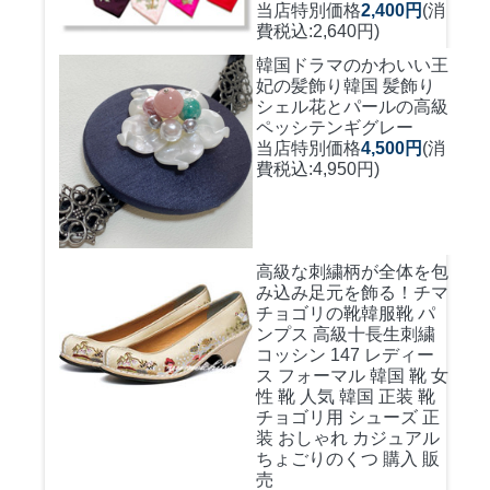
当店特別価格
2,400円
(消
費税込:2,640円)
韓国ドラマのかわいい王
妃の髪飾り
韓国 髪飾り
シェル花とパールの高級
ペッシテンギグレー
当店特別価格
4,500円
(消
費税込:4,950円)
高級な刺繍柄が全体を包
み込み足元を飾る！
チマ
チョゴリの靴韓服靴 パ
ンプス 高級十長生刺繍
コッシン 147 レディー
ス フォーマル 韓国 靴 女
性 靴 人気 韓国 正装 靴
チョゴリ用 シューズ 正
装 おしゃれ カジュアル
ちょごりのくつ 購入 販
売