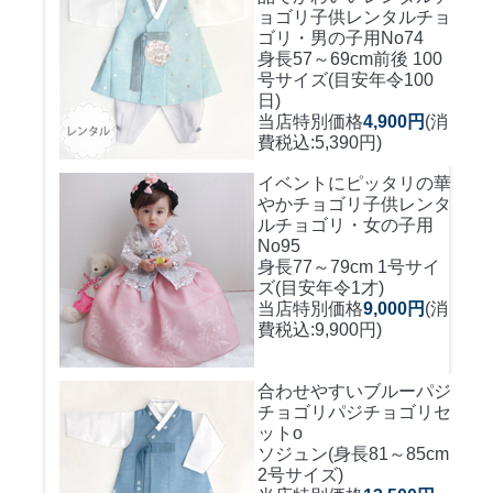
ョゴリ
子供レンタルチョ
ゴリ・男の子用No74
身長57～69cm前後 100
号サイズ(目安年令100
日)
当店特別価格
4,900円
(消
費税込:5,390円)
イベントにピッタリの華
やかチョゴリ
子供レンタ
ルチョゴリ・女の子用
No95
身長77～79cm 1号サイ
ズ(目安年令1才)
当店特別価格
9,000円
(消
費税込:9,900円)
合わせやすいブルーパジ
チョゴリ
パジチョゴリセ
ットo
ソジュン(身長81～85cm
2号サイズ)