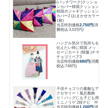
(パッチワーク)クッショ
ンカバー
韓国クッション
韓国ポジャギクッション
カバー2 (おまかせカラー
1枚)
当店特別価格
2,750円
(消
費税込:3,025円)
ハングル気分で気持ちを
伝えたい時に
韓国 メッ
セージカード (韓服 )チマ
チョゴリペア3
当店特別価格
680円
(消費
税込:748円)
子供チョゴリの素敵なア
クセサリー！風呂敷飾
り！バッグにも
子ども用
ミニノリゲ 2段ナビ 中
当店特別価格
1,200円
(消