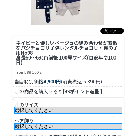
ネイビーと優しいベージュの組み合わせが素敵
なパジチョゴリ
子供レンタルチョゴリ・男の子
用No98
身長60～69cm前後 100号サイズ(目安年令100
日)
f-ren-b98-100-s
当店特別価格
4,900円
(消費税込:5,390円)
この商品を購入すると[49ポイント進呈 ]
靴のサイズ
ヘア飾り