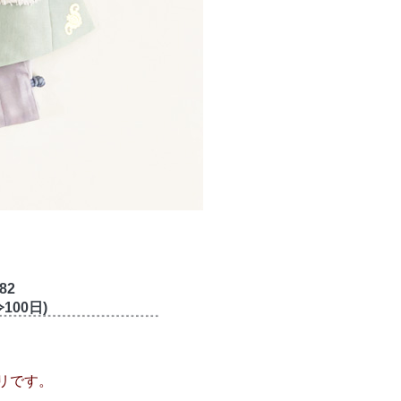
82
100日)
。
リです。