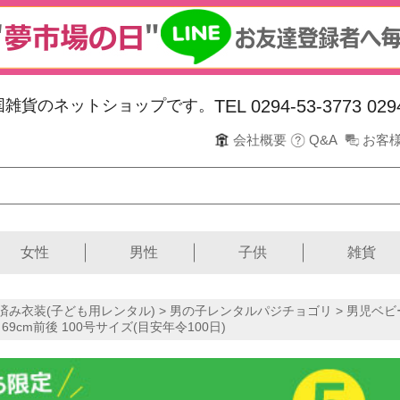
韓国雑貨のネットショップです。
TEL 0294-53-3773
029
会社概要
Q&A
お客
女性
男性
子供
雑貨
済み衣装(子ども用レンタル)
>
男の子レンタルパジチョゴリ
>
男児ベビ
69cm前後 100号サイズ(目安年令100日)