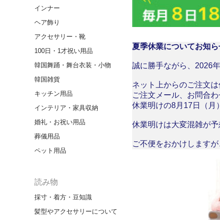
インナー
ヘア飾り
アクセサリー・靴
夏季休業についてお知ら
100日・1才祝い用品
韓国舞踊・舞台衣装・小物
誠に勝手ながら、2026年
韓国雑貨
ネット上からのご注文は
キッチン用品
ご注文メール、お問合わ
休業明けの8月17日（
インテリア・家具収納
婚礼・お祝い用品
休業明けは大変混雑が予
葬儀用品
ご不便をおかけしますが
ペット用品
読み物
採寸・着方・豆知識
髪型やアクセサリーについて