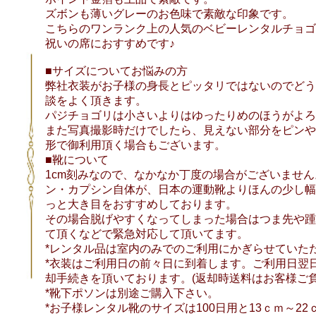
ズボンも薄いグレーのお色味で素敵な印象です。
こちらのワンランク上の人気のベビーレンタルチョゴ
祝いの席におすすめです♪
■サイズについてお悩みの方
弊社衣装がお子様の身長とピッタリではないのでどう
談をよく頂きます。
パジチョゴリは小さいよりはゆったりめのほうがよろ
また写真撮影時だけでしたら、見えない部分をピンや
形で御利用頂く場合もございます。
■靴について
1cm刻みなので、なかなか丁度の場合がございませ
ン・カプシン自体が、日本の運動靴よりほんの少し幅
っと大き目をおすすめしております。
その場合脱げやすくなってしまった場合はつま先や踵
て頂くなどで緊急対応して頂いてます。
*レンタル品は室内のみでのご利用にかぎらせていた
*衣装はご利用日の前々日に到着します。ご利用日翌
却手続きを頂いております。(返却時送料はお客様ご負
*靴下ポソンは別途ご購入下さい。
*お子様レンタル靴のサイズは100日用と13ｃｍ～22