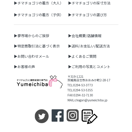
▶チマチョゴリの着方（大人）
▶チマチョゴリの採寸方法
▶チマチョゴリの着方（子供）
▶チマチョゴリの選び方
▶夢市場からのご挨拶
▶会社概要/店舗情報
▶特定商取引法に基づく表示
▶送料/お支払い/配送方法
▶お問い合わせメール
▶よくあるご質問
▶お客様の声
▶ご利用の写真とコメント
〒319-1221
茨城県日立市おおみか町2-28-17
TEL:0294-53-3773
TEL:0294-53-5355
FAX:0294-32-7130
MAIL:chogori@yumeichiba.jp