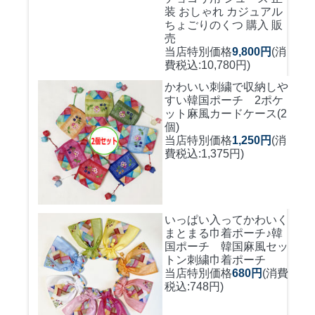
装 おしゃれ カジュアル
ちょごりのくつ 購入 販
売
当店特別価格
9,800円
(消
費税込:10,780円)
かわいい刺繍で収納しや
すい
韓国ポーチ 2ポケ
ット麻風カードケース(2
個)
当店特別価格
1,250円
(消
費税込:1,375円)
いっぱい入ってかわいく
まとまる巾着ポーチ♪
韓
国ポーチ 韓国麻風セッ
トン刺繍巾着ポーチ
当店特別価格
680円
(消費
税込:748円)