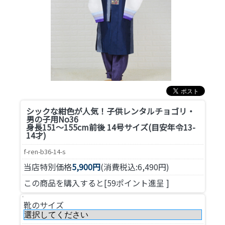
シックな紺色が人気！
子供レンタルチョゴリ・
男の子用No36
身長151～155cm前後 14号サイズ(目安年令13-
14才)
f-ren-b36-14-s
当店特別価格
5,900円
(消費税込:6,490円)
この商品を購入すると[59ポイント進呈 ]
靴のサイズ