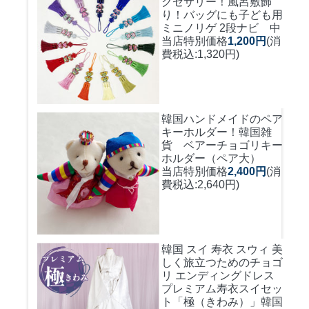
クセサリー！風呂敷飾
り！バッグにも
子ども用
ミニノリゲ 2段ナビ 中
当店特別価格
1,200円
(消
費税込:1,320円)
韓国ハンドメイドのペア
キーホルダー！
韓国雑
貨 ベアーチョゴリキー
ホルダー（ペア大）
当店特別価格
2,400円
(消
費税込:2,640円)
韓国 スイ 寿衣 スウィ 美
しく旅立つためのチョゴ
リ エンディングドレス
プレミアム寿衣スイセッ
ト「極（きわみ）」韓国