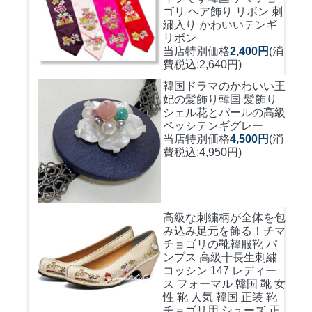
ゴリ ヘア飾り リボン 刺
繍入り かわいいテンギ
リボン
当店特別価格
2,400円
(消
費税込:2,640円)
韓国ドラマのかわいい王
妃の髪飾り
韓国 髪飾り
シェル花とパールの高級
ペッシテンギグレー
当店特別価格
4,500円
(消
費税込:4,950円)
高級な刺繍柄が全体を包
み込み足元を飾る！
チマ
チョゴリの靴韓服靴 パ
ンプス 高級十長生刺繍
コッシン 147 レディー
ス フォーマル 韓国 靴 女
性 靴 人気 韓国 正装 靴
チョゴリ用 シューズ 正