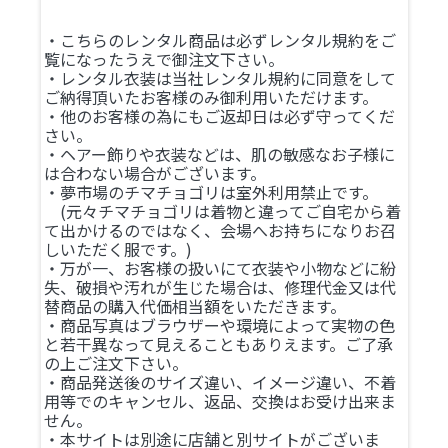
・こちらのレンタル商品は必ずレンタル規約をご
覧になったうえで御注文下さい。
・レンタル衣装は当社レンタル規約に同意をして
ご納得頂いたお客様のみ御利用いただけます。
・他のお客様の為にもご返却日は必ず守ってくだ
さい。
・ヘアー飾りや衣装などは、肌の敏感なお子様に
は合わない場合がございます。
・夢市場のチマチョゴリは室外利用禁止です。
(元々チマチョゴリは着物と違ってご自宅から着
て出かけるのではなく、会場へお持ちになりお召
しいただく服です。)
・万が一、お客様の扱いにて衣装や小物などに紛
失、破損や汚れが生じた場合は、修理代金又は代
替商品の購入代価相当額をいただきます。
・商品写真はブラウザーや環境によって実物の色
と若干異なって見えることもありえます。ご了承
の上ご注文下さい。
・商品発送後のサイズ違い、イメージ違い、不着
用等でのキャンセル、返品、交換はお受け出来ま
せん。
・本サイトは別途に店舗と別サイトがございま