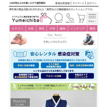
商品カテゴリ一覧
>
仕立て済み衣装(子ども用レンタル)
>
男の
新規会員登録
マイページ
ログイン
3,980円以上のお買い上げで送料無料!
子レンタルパジチョゴリ
>
13-14才(身長150～159cm)
> 子供レ
夢市場の商品点数は8,000点以上！業界No.1の韓国雑貨のネットショップです。
ンタルチョゴリ・男の子用No36身長151～155cm前後 14号サ
イズ(目安年令13-14才)
カテゴリ
女性
男性
子供
雑貨
インテリア
寝具