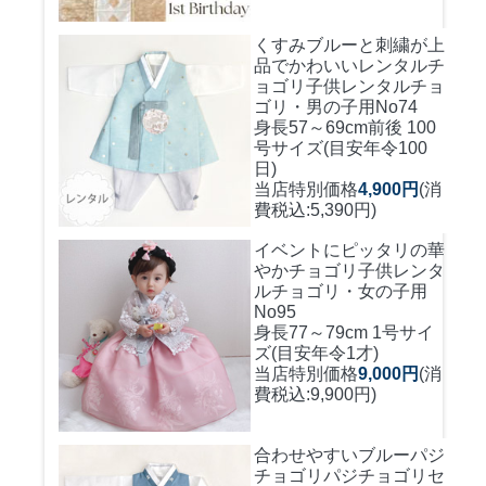
くすみブルーと刺繍が上
品でかわいいレンタルチ
ョゴリ
子供レンタルチョ
ゴリ・男の子用No74
身長57～69cm前後 100
号サイズ(目安年令100
日)
当店特別価格
4,900円
(消
費税込:5,390円)
イベントにピッタリの華
やかチョゴリ
子供レンタ
ルチョゴリ・女の子用
No95
身長77～79cm 1号サイ
ズ(目安年令1才)
当店特別価格
9,000円
(消
費税込:9,900円)
合わせやすいブルーパジ
チョゴリ
パジチョゴリセ