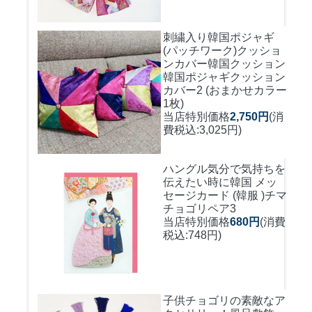
刺繍入り韓国ポジャギ
(パッチワーク)クッショ
ンカバー
韓国クッション
韓国ポジャギクッション
カバー2 (おまかせカラー
1枚)
当店特別価格
2,750円
(消
費税込:3,025円)
ハングル気分で気持ちを
伝えたい時に
韓国 メッ
セージカード (韓服 )チマ
チョゴリペア3
当店特別価格
680円
(消費
税込:748円)
子供チョゴリの素敵なア