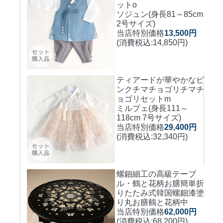
ットo
ソジュン(身長81～85cm
2号サイズ)
当店特別価格
13,500円
(消費税込:14,850円)
ティアードが華やかなピ
ンクチマチョゴリ
チマチ
ョゴリセットm
ミルプェ(身長111～
118cm 7号サイズ)
当店特別価格
29,400円
(消費税込:32,340円)
螺鈿細工の高級テーブ
ル・鶴と花柄お膳簡単折
りたたみ式
韓国螺鈿漆塗
り丸お膳鶴と花柄中
当店特別価格
62,000円
(消費税込:68,200円)