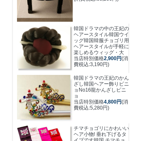
韓国ドラマの中の王妃の
ヘアースタイル韓国ウイ
ッグ
韓国韓服チョゴリ用
ヘアースタイルが手軽に
楽しめるウィッグ・大
当店特別価格
2,900円
(消
費税込:3,190円)
韓国ドラマの王妃のかん
ざし
韓国ヘアー飾りピニ
ョNo16龍かんざしピニ
ョ
当店特別価格
4,800円
(消
費税込:5,280円)
チマチョゴリにかわいい
ヘア小物! 垂れ下げるタ
イプです
韓国 チマチョ