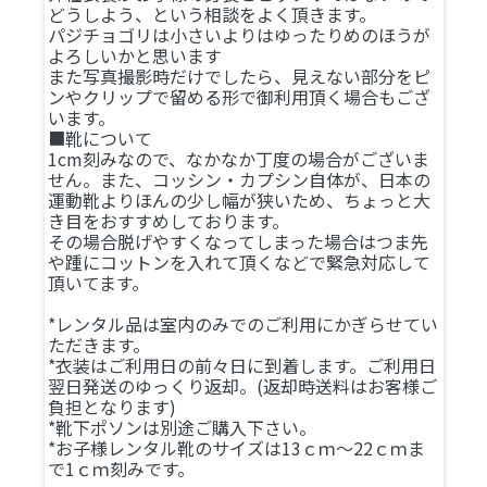
どうしよう、という相談をよく頂きます。
パジチョゴリは小さいよりはゆったりめのほうが
よろしいかと思います
また写真撮影時だけでしたら、見えない部分をピ
ンやクリップで留める形で御利用頂く場合もござ
います。
■靴について
1cm刻みなので、なかなか丁度の場合がございま
せん。また、コッシン・カプシン自体が、日本の
運動靴よりほんの少し幅が狭いため、ちょっと大
き目をおすすめしております。
その場合脱げやすくなってしまった場合はつま先
や踵にコットンを入れて頂くなどで緊急対応して
頂いてます。
*レンタル品は室内のみでのご利用にかぎらせてい
ただきます。
*衣装はご利用日の前々日に到着します。ご利用日
翌日発送のゆっくり返却。(返却時送料はお客様ご
負担となります)
*靴下ポソンは別途ご購入下さい。
*お子様レンタル靴のサイズは13ｃｍ～22ｃｍま
で1ｃｍ刻みです。