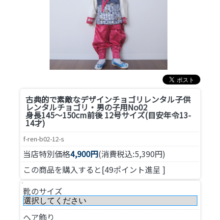
古典的で素敵なデザインチョゴリレンタル
子供
レンタルチョゴリ・男の子用No02
身長145～150cm前後 12号サイズ(目安年令13-
14才)
f-ren-b02-12-s
当店特別価格
4,900円
(消費税込:5,390円)
この商品を購入すると[49ポイント進呈 ]
靴のサイズ
ヘア飾り