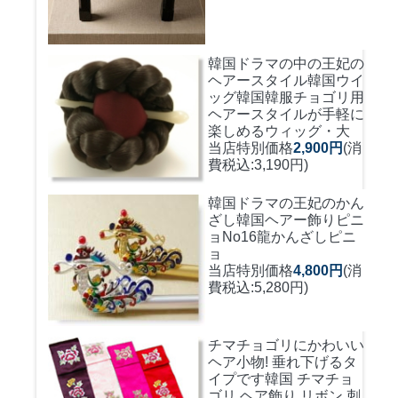
韓国ドラマの中の王妃の
ヘアースタイル韓国ウイ
ッグ
韓国韓服チョゴリ用
ヘアースタイルが手軽に
楽しめるウィッグ・大
当店特別価格
2,900円
(消
費税込:3,190円)
韓国ドラマの王妃のかん
ざし
韓国ヘアー飾りピニ
ョNo16龍かんざしピニ
ョ
当店特別価格
4,800円
(消
費税込:5,280円)
チマチョゴリにかわいい
ヘア小物! 垂れ下げるタ
イプです
韓国 チマチョ
ゴリ ヘア飾り リボン 刺