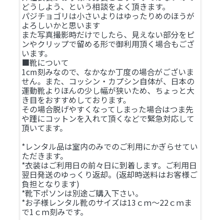
どうしよう、という相談をよく頂きます。
パジチョゴリは小さいよりはゆったりめのほうが
よろしいかと思います
また写真撮影時だけでしたら、見えない部分をピ
ンやクリップで留める形で御利用頂く場合もござ
います。
■靴について
1cm刻みなので、なかなか丁度の場合がございま
せん。また、コッシン・カプシン自体が、日本の
運動靴よりほんの少し幅が狭いため、ちょっと大
き目をおすすめしております。
その場合脱げやすくなってしまった場合はつま先
や踵にコットンを入れて頂くなどで緊急対応して
頂いてます。
*レンタル品は室内のみでのご利用にかぎらせてい
ただきます。
*衣装はご利用日の前々日に到着します。ご利用日
翌日発送のゆっくり返却。(返却時送料はお客様ご
負担となります)
*靴下ポソンは別途ご購入下さい。
*お子様レンタル靴のサイズは13ｃｍ～22ｃｍま
で1ｃｍ刻みです。