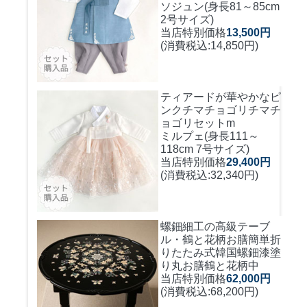
ソジュン(身長81～85cm
2号サイズ)
当店特別価格
13,500円
(消費税込:14,850円)
ティアードが華やかなピ
ンクチマチョゴリ
チマチ
ョゴリセットm
ミルプェ(身長111～
118cm 7号サイズ)
当店特別価格
29,400円
(消費税込:32,340円)
螺鈿細工の高級テーブ
ル・鶴と花柄お膳簡単折
りたたみ式
韓国螺鈿漆塗
り丸お膳鶴と花柄中
当店特別価格
62,000円
(消費税込:68,200円)