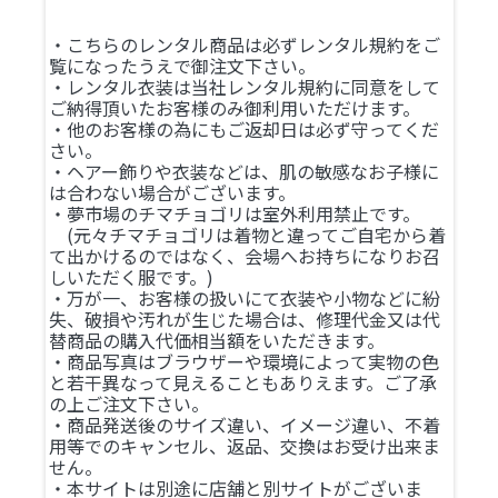
・こちらのレンタル商品は必ずレンタル規約をご
覧になったうえで御注文下さい。
・レンタル衣装は当社レンタル規約に同意をして
ご納得頂いたお客様のみ御利用いただけます。
・他のお客様の為にもご返却日は必ず守ってくだ
さい。
・ヘアー飾りや衣装などは、肌の敏感なお子様に
は合わない場合がございます。
・夢市場のチマチョゴリは室外利用禁止です。
(元々チマチョゴリは着物と違ってご自宅から着
て出かけるのではなく、会場へお持ちになりお召
しいただく服です。)
・万が一、お客様の扱いにて衣装や小物などに紛
失、破損や汚れが生じた場合は、修理代金又は代
替商品の購入代価相当額をいただきます。
・商品写真はブラウザーや環境によって実物の色
と若干異なって見えることもありえます。ご了承
の上ご注文下さい。
・商品発送後のサイズ違い、イメージ違い、不着
用等でのキャンセル、返品、交換はお受け出来ま
せん。
・本サイトは別途に店舗と別サイトがございま