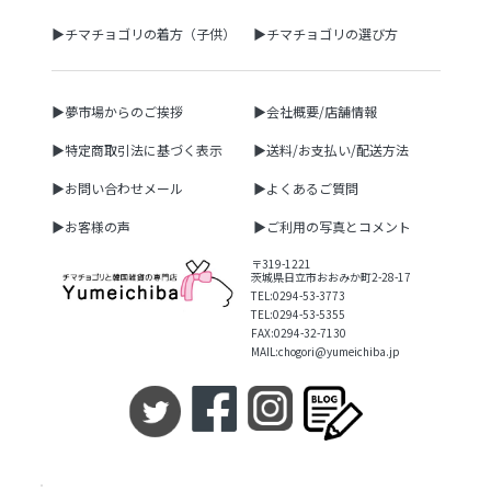
▶チマチョゴリの着方（子供）
▶チマチョゴリの選び方
▶夢市場からのご挨拶
▶会社概要/店舗情報
▶特定商取引法に基づく表示
▶送料/お支払い/配送方法
▶お問い合わせメール
▶よくあるご質問
▶お客様の声
▶ご利用の写真とコメント
〒319-1221
茨城県日立市おおみか町2-28-17
TEL:0294-53-3773
TEL:0294-53-5355
FAX:0294-32-7130
MAIL:chogori@yumeichiba.jp