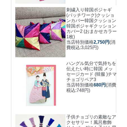
刺繍入り韓国ポジャギ
(パッチワーク)クッショ
ンカバー
韓国クッション
韓国ポジャギクッション
カバー2 (おまかせカラー
1枚)
当店特別価格
2,750円
(消
費税込:3,025円)
ハングル気分で気持ちを
伝えたい時に
韓国 メッ
セージカード (韓服 )チマ
チョゴリペア3
当店特別価格
680円
(消費
税込:748円)
子供チョゴリの素敵なア
クセサリー！風呂敷飾