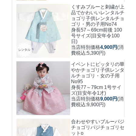
くすみブルーと刺繍が上
品でかわいいレンタルチ
ョゴリ
子供レンタルチョ
ゴリ・男の子用No74
身長57～69cm前後 100
号サイズ(目安年令100
日)
当店特別価格
4,900円
(消
費税込:5,390円)
イベントにピッタリの華
やかチョゴリ
子供レンタ
ルチョゴリ・女の子用
No95
身長77～79cm 1号サイ
ズ(目安年令1才)
当店特別価格
9,000円
(消
費税込:9,900円)
合わせやすいブルーパジ
チョゴリ
パジチョゴリセ
ットo