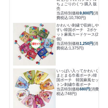
ちょごりのくつ 購入 販
売
当店特別価格
9,800円
(消
費税込:10,780円)
かわいい刺繍で収納しや
すい
韓国ポーチ 2ポケ
ット麻風カードケース(2
個)
当店特別価格
1,250円
(消
費税込:1,375円)
いっぱい入ってかわいく
まとまる巾着ポーチ♪
韓
国ポーチ 韓国麻風セッ
トン刺繍巾着ポーチ
当店特別価格
680円
(消費
税込:748円)