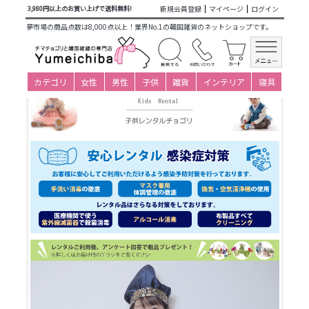
商品カテゴリ一覧
>
仕立て済み衣装(子ども用レンタル)
>
男の
新規会員登録
マイページ
ログイン
3,980円以上のお買い上げで送料無料!
子レンタルパジチョゴリ
>
13-14才(身長150～159cm)
> 子供レ
夢市場の商品点数は8,000点以上！業界No.1の韓国雑貨のネットショップです。
ンタルチョゴリ・男の子用No02身長145～150cm前後 12号サ
イズ(目安年令13-14才)
カテゴリ
女性
男性
子供
雑貨
インテリア
寝具