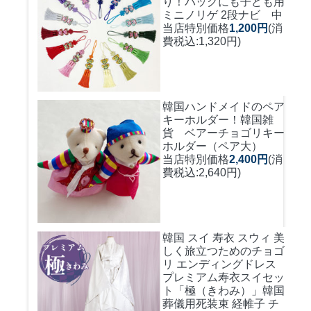
り！バッグにも
子ども用
ミニノリゲ 2段ナビ 中
当店特別価格
1,200円
(消
費税込:1,320円)
韓国ハンドメイドのペア
キーホルダー！
韓国雑
貨 ベアーチョゴリキー
ホルダー（ペア大）
当店特別価格
2,400円
(消
費税込:2,640円)
韓国 スイ 寿衣 スウィ 美
しく旅立つためのチョゴ
リ エンディングドレス
プレミアム寿衣スイセッ
ト「極（きわみ）」韓国
葬儀用死装束 経帷子 チ