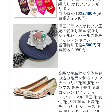
繍入り かわいいテンギ
リボン
当店特別価格
2,400円
(消
費税込:2,640円)
韓国ドラマのかわいい王
妃の髪飾り
韓国 髪飾り
シェル花とパールの高級
ペッシテンギグレー
当店特別価格
4,500円
(消
費税込:4,950円)
高級な刺繍柄が全体を包
み込み足元を飾る！
チマ
チョゴリの靴韓服靴 パ
ンプス 高級十長生刺繍
コッシン 147 レディー
ス フォーマル 韓国 靴 女
性 靴 人気 韓国 正装 靴
チョゴリ用 シューズ 正
装 おしゃれ カジュアル