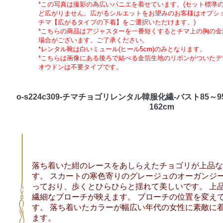
*この写真は撮影の為広いパニエを着せています。(セット標準
ど広がりません。広がるシルエットをお望みのお客様はオプシ
チマ【広がるタイプの下着】をご選択いただけます。)
*こちらの商品はアジャスターを一番短くするとチマ上の胸の金
場合がございます。ご了承ください。
*レンタル靴は白いミュール(ヒール5cm)のみとなります。
*こちらは画像にある後ろで結べる金箔生地のリボンがついたデ
オウドンは不要タイプです。
o-s224c309-チマチョゴリレンタル韓服化繊-バスト85～9
162cm
落ち着いた紺のレースをあしらえたチョゴリが上品な
す。 スカートの寒色寄りのグレージュのオーガンジ
っており、歩くとひらひらと揺れて美しいです。 上
繊細なブローチが映えます。 ブローチの位置を変え
す。 落ち着いたカラーが幅広い年代の女性に素敵に
ます。