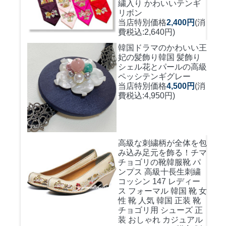
繍入り かわいいテンギ
リボン
当店特別価格
2,400円
(消
費税込:2,640円)
韓国ドラマのかわいい王
妃の髪飾り
韓国 髪飾り
シェル花とパールの高級
ペッシテンギグレー
当店特別価格
4,500円
(消
費税込:4,950円)
高級な刺繍柄が全体を包
み込み足元を飾る！
チマ
チョゴリの靴韓服靴 パ
ンプス 高級十長生刺繍
コッシン 147 レディー
ス フォーマル 韓国 靴 女
性 靴 人気 韓国 正装 靴
チョゴリ用 シューズ 正
装 おしゃれ カジュアル