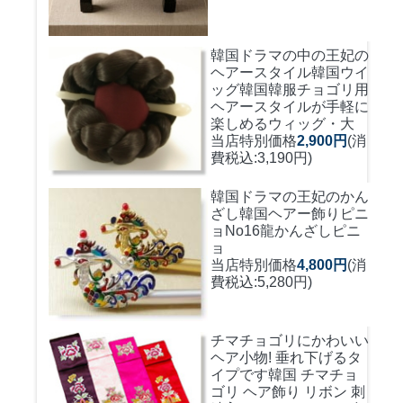
韓国ドラマの中の王妃の
ヘアースタイル韓国ウイ
ッグ
韓国韓服チョゴリ用
ヘアースタイルが手軽に
楽しめるウィッグ・大
当店特別価格
2,900円
(消
費税込:3,190円)
韓国ドラマの王妃のかん
ざし
韓国ヘアー飾りピニ
ョNo16龍かんざしピニ
ョ
当店特別価格
4,800円
(消
費税込:5,280円)
チマチョゴリにかわいい
ヘア小物! 垂れ下げるタ
イプです
韓国 チマチョ
ゴリ ヘア飾り リボン 刺