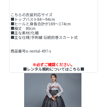
こちらの衣装対応サイズ
■トップバスト84～94cm
■ヒールと身長合計が169～174cm
■袖丈 80cm
■主な素材/化繊
■主な仕様/手刺繍 伝統的巻スカート式
商品番号o-rental-497-s
※必ずご確認ください。
■レンタル規約についてはこちら■