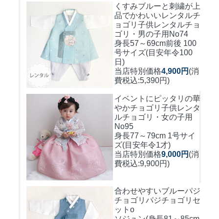
くすみブルーと刺繍が上
品でかわいいレンタルチ
ョゴリ
子供レンタルチョ
ゴリ・男の子用No74
身長57～69cm前後 100
号サイズ(目安年令100
日)
当店特別価格
4,900円
(消
費税込:5,390円)
イベントにピッタリの華
やかチョゴリ
子供レンタ
ルチョゴリ・女の子用
No95
身長77～79cm 1号サイ
ズ(目安年令1才)
当店特別価格
9,000円
(消
費税込:9,900円)
合わせやすいブルーパジ
チョゴリ
パジチョゴリセ
ットo
ソジュン(身長81～85cm