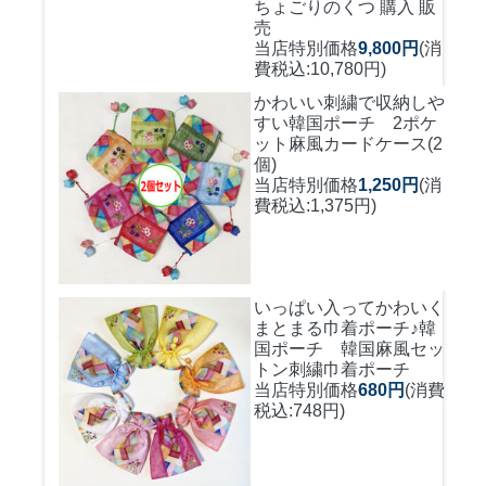
ちょごりのくつ 購入 販
売
当店特別価格
9,800円
(消
費税込:10,780円)
かわいい刺繍で収納しや
すい
韓国ポーチ 2ポケ
ット麻風カードケース(2
個)
当店特別価格
1,250円
(消
費税込:1,375円)
いっぱい入ってかわいく
まとまる巾着ポーチ♪
韓
国ポーチ 韓国麻風セッ
トン刺繍巾着ポーチ
当店特別価格
680円
(消費
税込:748円)