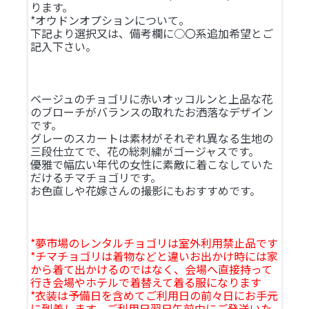
ります。
*オウドンオプションについて。
下記より選択又は、備考欄に○〇系追加希望とご
記入下さい。
ベージュのチョゴリに赤いオッコルンと上品な花
のブローチがバランスの取れたお洒落なデザイン
です。
グレーのスカートは素材がそれぞれ異なる生地の
三段仕立てで、花の総刺繍がゴージャスです。
優雅で幅広い年代の女性に素敵に着こなしていた
だけるチマチョゴリです。
お色直しや花嫁さんの撮影にもおすすめです。
*夢市場のレンタルチョゴリは室外利用禁止品です
*チマチョゴリは着物などと違いお出かけ時には家
から着て出かけるのではなく、会場へ直接持って
行き会場やホテルで着替えて着る服になります
*衣装は予備日を含めてご利用日の前々日にお手元
に到着します。ご利用日翌日午前中にご発送いた