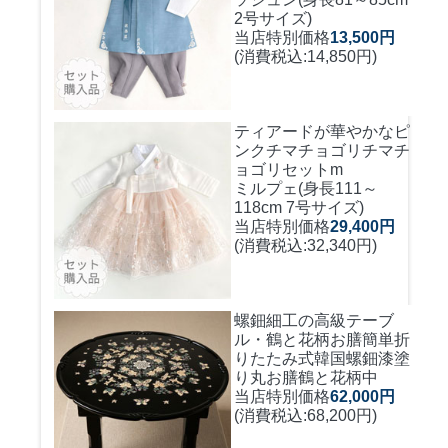
2号サイズ)
当店特別価格
13,500円
(消費税込:14,850円)
ティアードが華やかなピ
ンクチマチョゴリ
チマチ
ョゴリセットm
ミルプェ(身長111～
118cm 7号サイズ)
当店特別価格
29,400円
(消費税込:32,340円)
螺鈿細工の高級テーブ
ル・鶴と花柄お膳簡単折
りたたみ式
韓国螺鈿漆塗
り丸お膳鶴と花柄中
当店特別価格
62,000円
(消費税込:68,200円)