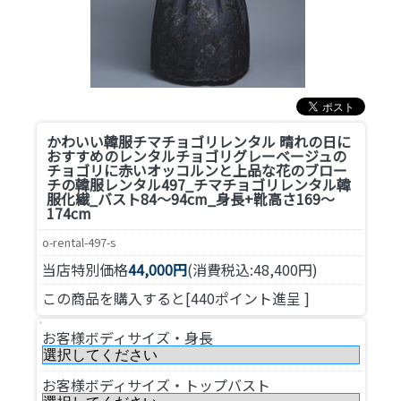
かわいい韓服チマチョゴリレンタル 晴れの日に
おすすめのレンタルチョゴリグレーベージュの
チョゴリに赤いオッコルンと上品な花のブロー
チの韓服レンタル
497_チマチョゴリレンタル韓
服化繊_バスト84～94cm_身長+靴高さ169～
174cm
o-rental-497-s
当店特別価格
44,000円
(消費税込:48,400円)
この商品を購入すると[440ポイント進呈 ]
お客様ボディサイズ・身長
お客様ボディサイズ・トップバスト