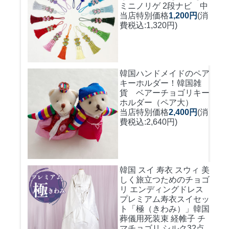
ミニノリゲ 2段ナビ 中
当店特別価格
1,200円
(消
費税込:1,320円)
韓国ハンドメイドのペア
キーホルダー！
韓国雑
貨 ベアーチョゴリキー
ホルダー（ペア大）
当店特別価格
2,400円
(消
費税込:2,640円)
韓国 スイ 寿衣 スウィ 美
しく旅立つためのチョゴ
リ エンディングドレス
プレミアム寿衣スイセッ
ト「極（きわみ）」韓国
葬儀用死装束 経帷子 チ
マチョゴリ シルク32点