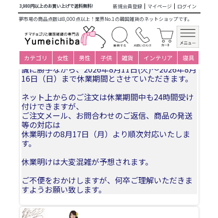
商品カテゴリ一覧
>
仕立て済み衣装(大人用レンタル)
>
ペアレ
新規会員登録
マイページ
ログイン
3,980円以上のお買い上げで送料無料!
ンタル
> 497_チマチョゴリレンタル韓服化繊_バスト84～
夢市場の商品点数は8,000点以上！業界No.1の韓国雑貨のネットショップです。
94cm_身長+靴高さ169～174cm
夏季休業についてお知らせ
カテゴリ
女性
男性
子供
雑貨
インテリア
寝具
誠に勝手ながら、2026年8月11日(火)〜2026年8月
16日（日）まで休業期間とさせていただきます。
ネット上からのご注文は休業期間中も24時間受け
付けできますが、
ご注文メール、お問合わせのご返信、商品の発送
等の対応は
休業明けの8月17日（月）より順次対応いたしま
す。
休業明けは大変混雑が予想されます。
ご不便をおかけしますが、何卒ご理解いただきま
すようお願い致します。