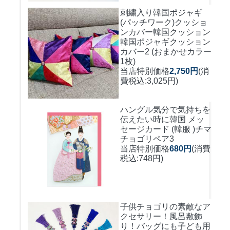
刺繍入り韓国ポジャギ
(パッチワーク)クッショ
ンカバー
韓国クッション
韓国ポジャギクッション
カバー2 (おまかせカラー
1枚)
当店特別価格
2,750円
(消
費税込:3,025円)
ハングル気分で気持ちを
伝えたい時に
韓国 メッ
セージカード (韓服 )チマ
チョゴリペア3
当店特別価格
680円
(消費
税込:748円)
子供チョゴリの素敵なア
クセサリー！風呂敷飾
り！バッグにも
子ども用