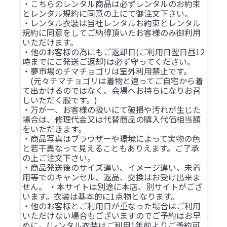
・こちらのレンタル商品は必ずレンタルのお約束
とレンタル規約に同意の上にて御注文下さい。
・レンタル衣装は当社レンタルお約束とレンタル
規約に同意をしてご納得頂いたお客様のみ御利用
いただけます。
・他のお客様の為にもご返却日(ご利用日翌日昼12
時までにご発送ご返却)は必ず守ってください。
・夢市場のチマチョゴリは室外利用禁止です。
(元々チマチョゴリは着物と違ってご自宅から着
て出かけるのではなく、会場へお持ちになりお召
しいただく服です。)
・万が一、お客様の扱いにて破損や汚れが生じた
場合は、修理代金又は代替商品の購入代価相当額
をいただきます。
・商品写真はブラウザーや環境によって実物の色
と若干異なって見えることもありえます。ご了承
の上ご注文下さい。
・商品発送後のサイズ違い、イメージ違い、未着
用等でのキャンセル、返品、交換はお受け出来ま
せん。 ・本サイトは別途に本店、別サイトがござ
います。衣装は基本的に1点物となります。
・他のお客様とご利用日が重なった場合はご利用
いただけない場合もございますのでご予約はお早
めに。(レンタル衣装はご利用1年前よりご予約可