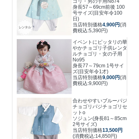
ゴリ・男の子用No74
身長57～69cm前後 100
号サイズ(目安年令100
日)
当店特別価格
4,900円
(消
費税込:5,390円)
イベントにピッタリの華
やかチョゴリ
子供レンタ
ルチョゴリ・女の子用
No95
身長77～79cm 1号サイ
ズ(目安年令1才)
当店特別価格
9,000円
(消
費税込:9,900円)
合わせやすいブルーパジ
チョゴリ
パジチョゴリセ
ットo
ソジュン(身長81～85cm
2号サイズ)
当店特別価格
13,500円
(消費税込:14,850円)