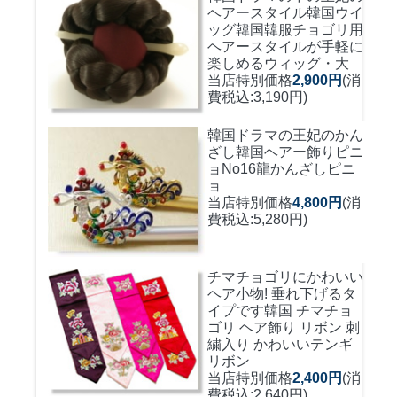
ヘアースタイル韓国ウイ
ッグ
韓国韓服チョゴリ用
ヘアースタイルが手軽に
楽しめるウィッグ・大
当店特別価格
2,900円
(消
費税込:3,190円)
韓国ドラマの王妃のかん
ざし
韓国ヘアー飾りピニ
ョNo16龍かんざしピニ
ョ
当店特別価格
4,800円
(消
費税込:5,280円)
チマチョゴリにかわいい
ヘア小物! 垂れ下げるタ
イプです
韓国 チマチョ
ゴリ ヘア飾り リボン 刺
繍入り かわいいテンギ
リボン
当店特別価格
2,400円
(消
費税込:2,640円)