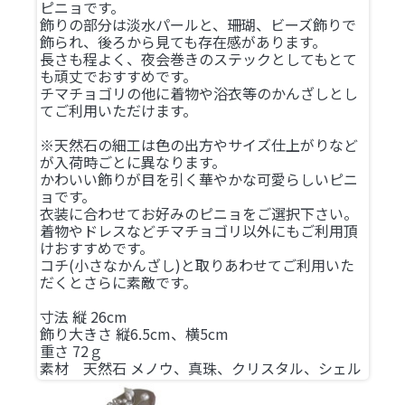
ピニョです。
飾りの部分は淡水パールと、珊瑚、ビーズ飾りで
飾られ、後ろから見ても存在感があります。
長さも程よく、夜会巻きのステックとしてもとて
も頑丈でおすすめです。
チマチョゴリの他に着物や浴衣等のかんざしとし
てご利用いただけます。
※天然石の細工は色の出方やサイズ仕上がりなど
が入荷時ごとに異なります。
かわいい飾りが目を引く華やかな可愛らしいピニ
ョです。
衣装に合わせてお好みのピニョをご選択下さい。
着物やドレスなどチマチョゴリ以外にもご利用頂
けおすすめです。
コチ(小さなかんざし)と取りあわせてご利用いた
だくとさらに素敵です。
寸法 縦 26cm
飾り大きさ 縦6.5cm、横5cm
重さ 72ｇ
素材 天然石 メノウ、真珠、クリスタル、シェル