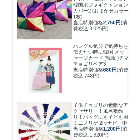
韓国ポジャギクッション
カバー2 (おまかせカラー
1枚)
当店特別価格
2,750円
(消
費税込:3,025円)
ハングル気分で気持ちを
伝えたい時に
韓国 メッ
セージカード (韓服 )チマ
チョゴリペア3
当店特別価格
680円
(消費
税込:748円)
子供チョゴリの素敵なア
クセサリー！風呂敷飾
り！バッグにも
子ども用
ミニノリゲ 2段ナビ 中
当店特別価格
1,200円
(消
費税込:1,320円)