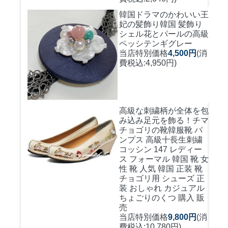
韓国ドラマのかわいい王
妃の髪飾り
韓国 髪飾り
シェル花とパールの高級
ペッシテンギグレー
当店特別価格
4,500円
(消
費税込:4,950円)
高級な刺繍柄が全体を包
み込み足元を飾る！
チマ
チョゴリの靴韓服靴 パ
ンプス 高級十長生刺繍
コッシン 147 レディー
ス フォーマル 韓国 靴 女
性 靴 人気 韓国 正装 靴
チョゴリ用 シューズ 正
装 おしゃれ カジュアル
ちょごりのくつ 購入 販
売
当店特別価格
9,800円
(消
費税込:10,780円)