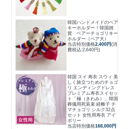
韓国ハンドメイドのペア
キーホルダー！
韓国雑
貨 ベアーチョゴリキー
ホルダー（ペア大）
当店特別価格
2,400円
(消
費税込:2,640円)
韓国 スイ 寿衣 スウィ 美
しく旅立つためのチョゴ
リ エンディングドレス
プレミアム寿衣スイセッ
ト「極（きわみ）」韓国
葬儀用死装束 経帷子 チ
マチョゴリ シルク32点
セット 女性用寿衣 アイ
ボリー
当店特別価格
168,000円