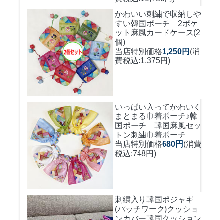
かわいい刺繍で収納しや
すい
韓国ポーチ 2ポケ
ット麻風カードケース(2
個)
当店特別価格
1,250円
(消
費税込:1,375円)
いっぱい入ってかわいく
まとまる巾着ポーチ♪
韓
国ポーチ 韓国麻風セッ
トン刺繍巾着ポーチ
当店特別価格
680円
(消費
税込:748円)
刺繍入り韓国ポジャギ
(パッチワーク)クッショ
ンカバー
韓国クッション