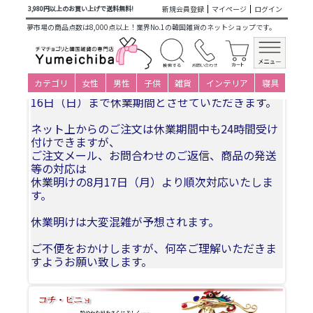
商品カテゴリ一覧
>
大人衣装小物下着
> 韓国ヘアー飾りピニョ
新規会員登録
マイページ
ログイン
3,980円以上のお買い上げで送料無料!
No67 高級かんざし・メノウのピニョ
夢市場の商品点数は8,000点以上！業界No.1の韓国雑貨のネットショップです。
夏季休業についてお知らせ
カテゴリ
女性
男性
子供
雑貨
インテリア
寝具
誠に勝手ながら、2026年8月11日(火)〜2026年8月
16日（日）まで休業期間とさせていただきます。
ネット上からのご注文は休業期間中も24時間受け
付けできますが、
ご注文メール、お問合わせのご返信、商品の発送
等の対応は
休業明けの8月17日（月）より順次対応いたしま
す。
休業明けは大変混雑が予想されます。
ご不便をおかけしますが、何卒ご理解いただきま
すようお願い致します。