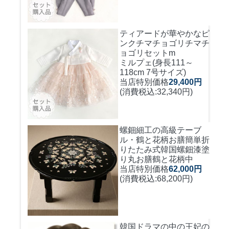
ティアードが華やかなピ
ンクチマチョゴリ
チマチ
ョゴリセットm
ミルプェ(身長111～
118cm 7号サイズ)
当店特別価格
29,400円
(消費税込:32,340円)
螺鈿細工の高級テーブ
ル・鶴と花柄お膳簡単折
りたたみ式
韓国螺鈿漆塗
り丸お膳鶴と花柄中
当店特別価格
62,000円
(消費税込:68,200円)
韓国ドラマの中の王妃の