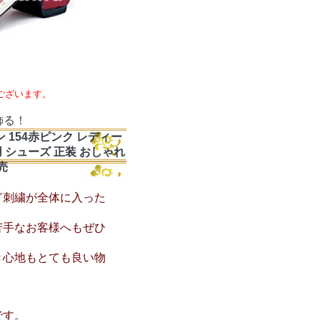
ございます。
飾る！
154赤ピンク レディー
用 シューズ 正装 おしゃれ
売
゛刺繍が全体に入った
苦手なお客様へもぜひ
き心地もとても良い物
です。