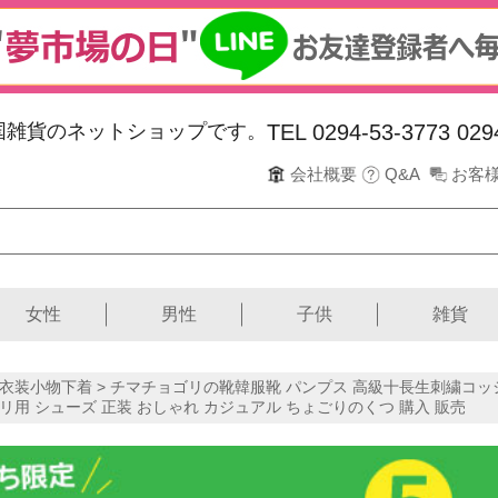
韓国雑貨のネットショップです。
TEL 0294-53-3773
029
会社概要
Q&A
お客
女性
男性
子供
雑貨
衣装小物下着
> チマチョゴリの靴韓服靴 パンプス 高級十長生刺繍コッシン
ゴリ用 シューズ 正装 おしゃれ カジュアル ちょごりのくつ 購入 販売