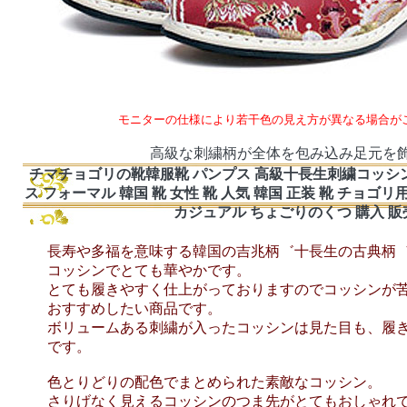
モニターの仕様により若干色の見え方が異なる場合が
高級な刺繍柄が全体を包み込み足元を
チマチョゴリの靴韓服靴 パンプス 高級十長生刺繍コッシン 
ス フォーマル 韓国 靴 女性 靴 人気 韓国 正装 靴 チョゴリ
カジュアル ちょごりのくつ 購入 販
長寿や多福を意味する韓国の吉兆柄゛十長生の古典柄
コッシンでとても華やかです。
とても履きやすく仕上がっておりますのでコッシンが
おすすめしたい商品です。
ボリュームある刺繍が入ったコッシンは見た目も、履
です。
色とりどりの配色でまとめられた素敵なコッシン。
さりげなく見えるコッシンのつま先がとてもおしゃれ