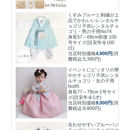
くすみブルーと刺繍が上
品でかわいいレンタルチ
ョゴリ
子供レンタルチョ
ゴリ・男の子用No74
身長57～69cm前後 100
号サイズ(目安年令100
日)
当店特別価格
4,900円
(消
費税込:5,390円)
イベントにピッタリの華
やかチョゴリ
子供レンタ
ルチョゴリ・女の子用
No95
身長77～79cm 1号サイ
ズ(目安年令1才)
当店特別価格
9,000円
(消
費税込:9,900円)
合わせやすいブルーパジ