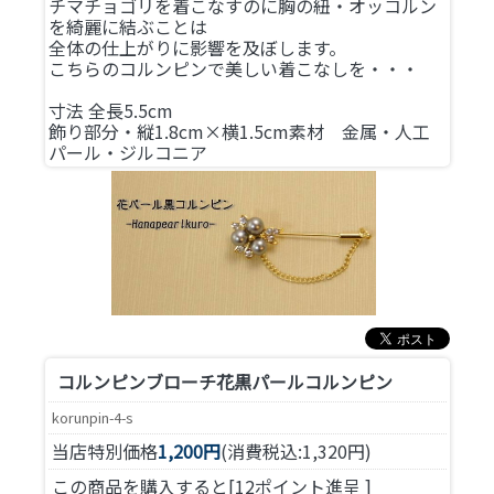
チマチョゴリを着こなすのに胸の紐・オッコルン
を綺麗に結ぶことは
全体の仕上がりに影響を及ぼします。
こちらのコルンピンで美しい着こなしを・・・
寸法 全長5.5cm
飾り部分・縦1.8cm×横1.5cm素材 金属・人工
パール・ジルコニア
コルンピンブローチ
花黒パールコルンピン
korunpin-4-s
当店特別価格
1,200円
(消費税込:1,320円)
この商品を購入すると[12ポイント進呈 ]