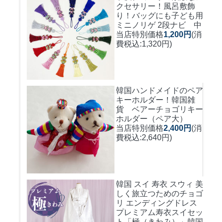
クセサリー！風呂敷飾
り！バッグにも
子ども用
ミニノリゲ 2段ナビ 中
当店特別価格
1,200円
(消
費税込:1,320円)
韓国ハンドメイドのペア
キーホルダー！
韓国雑
貨 ベアーチョゴリキー
ホルダー（ペア大）
当店特別価格
2,400円
(消
費税込:2,640円)
韓国 スイ 寿衣 スウィ 美
しく旅立つためのチョゴ
リ エンディングドレス
プレミアム寿衣スイセッ
ト「極（きわみ）」韓国