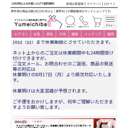
商品カテゴリ一覧
>
大人衣装小物下着
> 花黒パールコルンピ
新規会員登録
マイページ
ログイン
3,980円以上のお買い上げで送料無料!
ン
夢市場の商品点数は8,000点以上！業界No.1の韓国雑貨のネットショップです。
夏季休業についてお知らせ
カテゴリ
女性
男性
子供
雑貨
インテリア
寝具
誠に勝手ながら、2026年8月11日(火)〜2026年8月
16日（日）まで休業期間とさせていただきます。
ネット上からのご注文は休業期間中も24時間受け
付けできますが、
ご注文メール、お問合わせのご返信、商品の発送
等の対応は
休業明けの8月17日（月）より順次対応いたしま
す。
休業明けは大変混雑が予想されます。
ご不便をおかけしますが、何卒ご理解いただきま
すようお願い致します。