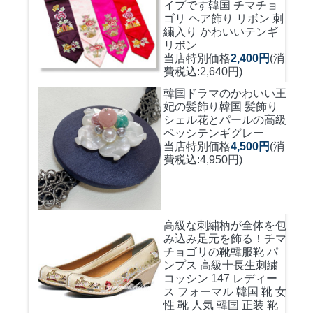
イプです
韓国 チマチョ
ゴリ ヘア飾り リボン 刺
繍入り かわいいテンギ
リボン
当店特別価格
2,400円
(消
費税込:2,640円)
韓国ドラマのかわいい王
妃の髪飾り
韓国 髪飾り
シェル花とパールの高級
ペッシテンギグレー
当店特別価格
4,500円
(消
費税込:4,950円)
高級な刺繍柄が全体を包
み込み足元を飾る！
チマ
チョゴリの靴韓服靴 パ
ンプス 高級十長生刺繍
コッシン 147 レディー
ス フォーマル 韓国 靴 女
性 靴 人気 韓国 正装 靴