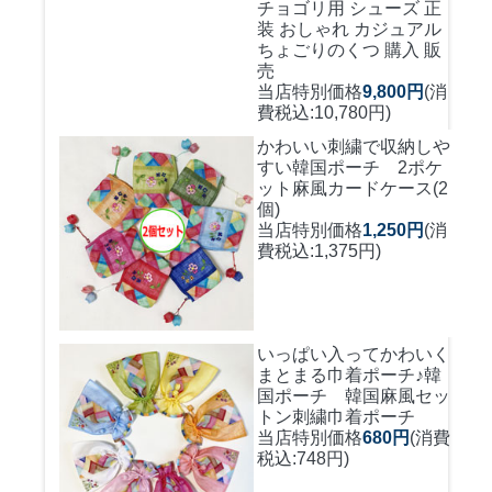
チョゴリ用 シューズ 正
装 おしゃれ カジュアル
ちょごりのくつ 購入 販
売
当店特別価格
9,800円
(消
費税込:10,780円)
かわいい刺繍で収納しや
すい
韓国ポーチ 2ポケ
ット麻風カードケース(2
個)
当店特別価格
1,250円
(消
費税込:1,375円)
いっぱい入ってかわいく
まとまる巾着ポーチ♪
韓
国ポーチ 韓国麻風セッ
トン刺繍巾着ポーチ
当店特別価格
680円
(消費
税込:748円)