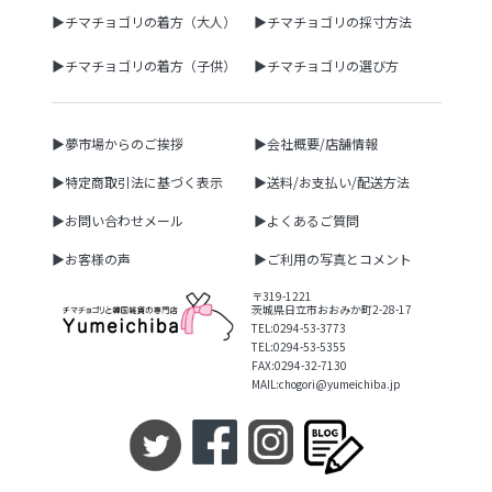
▶チマチョゴリの着方（大人）
▶チマチョゴリの採寸方法
▶チマチョゴリの着方（子供）
▶チマチョゴリの選び方
▶夢市場からのご挨拶
▶会社概要/店舗情報
▶特定商取引法に基づく表示
▶送料/お支払い/配送方法
▶お問い合わせメール
▶よくあるご質問
▶お客様の声
▶ご利用の写真とコメント
〒319-1221
茨城県日立市おおみか町2-28-17
TEL:0294-53-3773
TEL:0294-53-5355
FAX:0294-32-7130
MAIL:chogori@yumeichiba.jp