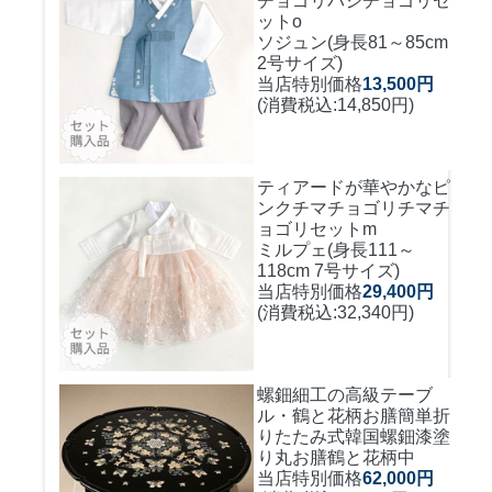
チョゴリ
パジチョゴリセ
ットo
ソジュン(身長81～85cm
2号サイズ)
当店特別価格
13,500円
(消費税込:14,850円)
ティアードが華やかなピ
ンクチマチョゴリ
チマチ
ョゴリセットm
ミルプェ(身長111～
118cm 7号サイズ)
当店特別価格
29,400円
(消費税込:32,340円)
螺鈿細工の高級テーブ
ル・鶴と花柄お膳簡単折
りたたみ式
韓国螺鈿漆塗
り丸お膳鶴と花柄中
当店特別価格
62,000円