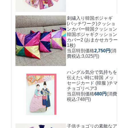
刺繍入り韓国ポジャギ
(パッチワーク)クッショ
ンカバー
韓国クッション
韓国ポジャギクッション
カバー2 (おまかせカラー
1枚)
当店特別価格
2,750円
(消
費税込:3,025円)
ハングル気分で気持ちを
伝えたい時に
韓国 メッ
セージカード (韓服 )チマ
チョゴリペア3
当店特別価格
680円
(消費
税込:748円)
子供チョゴリの素敵なア