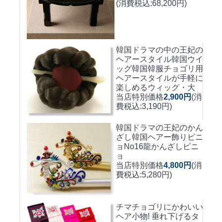
(消費税込:68,200円)
韓国ドラマの中の王妃の
ヘアースタイル韓国ウイ
ッグ
韓国韓服チョゴリ用
ヘアースタイルが手軽に
楽しめるウィッグ・大
当店特別価格
2,900円
(消
費税込:3,190円)
韓国ドラマの王妃のかん
ざし
韓国ヘアー飾りピニ
ョNo16龍かんざしピニ
ョ
当店特別価格
4,800円
(消
費税込:5,280円)
チマチョゴリにかわいい
ヘア小物! 垂れ下げるタ