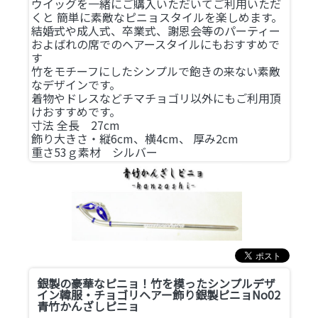
ウイッグを一緒にご購入いただいてご利用いただ
くと 簡単に素敵なピニョスタイルを楽しめます。
結婚式や成人式、卒業式、謝恩会等のパーティー
およばれの席でのヘアースタイルにもおすすめで
す
竹をモチーフにしたシンプルで飽きの来ない素敵
なデザインです。
着物やドレスなどチマチョゴリ以外にもご利用頂
けおすすめです。
寸法 全長 27cm
飾り大きさ・縦6cm、横4cm、 厚み2cm
重さ53ｇ素材 シルバー
銀製の豪華なピニョ！竹を模ったシンプルデザ
イン
韓服・チョゴリヘアー飾り銀製ピニョNo02
青竹かんざしピニョ