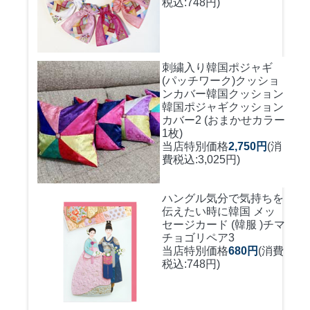
税込:748円)
刺繍入り韓国ポジャギ
(パッチワーク)クッショ
ンカバー
韓国クッション
韓国ポジャギクッション
カバー2 (おまかせカラー
1枚)
当店特別価格
2,750円
(消
費税込:3,025円)
ハングル気分で気持ちを
伝えたい時に
韓国 メッ
セージカード (韓服 )チマ
チョゴリペア3
当店特別価格
680円
(消費
税込:748円)