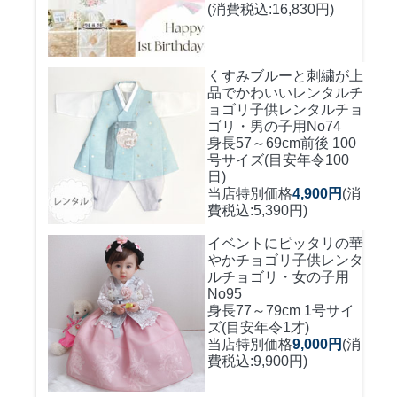
(消費税込:16,830円)
くすみブルーと刺繍が上
品でかわいいレンタルチ
ョゴリ
子供レンタルチョ
ゴリ・男の子用No74
身長57～69cm前後 100
号サイズ(目安年令100
日)
当店特別価格
4,900円
(消
費税込:5,390円)
イベントにピッタリの華
やかチョゴリ
子供レンタ
ルチョゴリ・女の子用
No95
身長77～79cm 1号サイ
ズ(目安年令1才)
当店特別価格
9,000円
(消
費税込:9,900円)