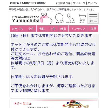
商品カテゴリ一覧
>
大人衣装小物下着
>
ヘア飾り
> 韓服・チ
新規会員登録
マイページ
ログイン
3,980円以上のお買い上げで送料無料!
ョゴリヘアー飾り銀製ピニョNo02青竹かんざしピニョ
夢市場の商品点数は8,000点以上！業界No.1の韓国雑貨のネットショップです。
夏季休業についてお知らせ
カテゴリ
女性
男性
子供
雑貨
インテリア
寝具
誠に勝手ながら、2026年8月11日(火)〜2026年8月
16日（日）まで休業期間とさせていただきます。
ネット上からのご注文は休業期間中も24時間受け
付けできますが、
ご注文メール、お問合わせのご返信、商品の発送
等の対応は
休業明けの8月17日（月）より順次対応いたしま
す。
休業明けは大変混雑が予想されます。
ご不便をおかけしますが、何卒ご理解いただきま
すようお願い致します。