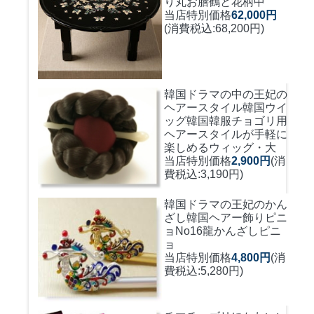
り丸お膳鶴と花柄中
当店特別価格
62,000円
(消費税込:68,200円)
韓国ドラマの中の王妃の
ヘアースタイル韓国ウイ
ッグ
韓国韓服チョゴリ用
ヘアースタイルが手軽に
楽しめるウィッグ・大
当店特別価格
2,900円
(消
費税込:3,190円)
韓国ドラマの王妃のかん
ざし
韓国ヘアー飾りピニ
ョNo16龍かんざしピニ
ョ
当店特別価格
4,800円
(消
費税込:5,280円)