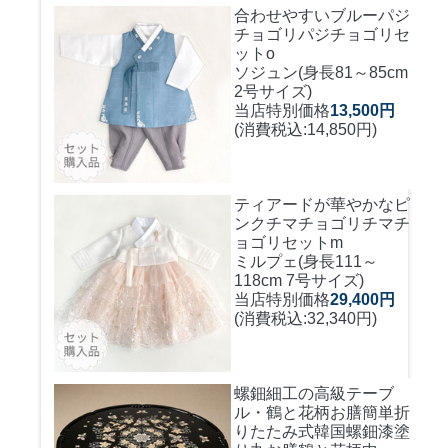
合わせやすいブルーパジ
チョゴリ
パジチョゴリセ
ットo
ソジュン(身長81～85cm
2号サイズ)
当店特別価格
13,500円
(消費税込:14,850円)
ティアードが華やかなピ
ンクチマチョゴリ
チマチ
ョゴリセットm
ミルプェ(身長111～
118cm 7号サイズ)
当店特別価格
29,400円
(消費税込:32,340円)
螺鈿細工の高級テーブ
ル・鶴と花柄お膳簡単折
りたたみ式
韓国螺鈿漆塗