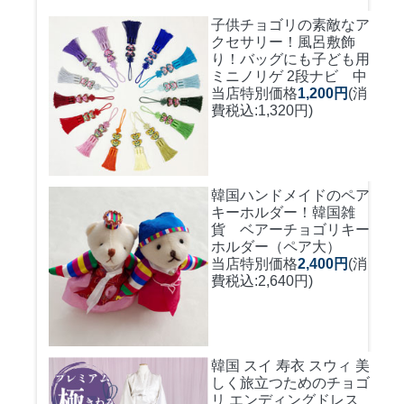
子供チョゴリの素敵なア
クセサリー！風呂敷飾
り！バッグにも
子ども用
ミニノリゲ 2段ナビ 中
当店特別価格
1,200円
(消
費税込:1,320円)
韓国ハンドメイドのペア
キーホルダー！
韓国雑
貨 ベアーチョゴリキー
ホルダー（ペア大）
当店特別価格
2,400円
(消
費税込:2,640円)
韓国 スイ 寿衣 スウィ 美
しく旅立つためのチョゴ
リ エンディングドレス