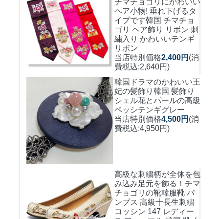
チマチョゴリにかわいい
ヘア小物! 垂れ下げるタ
イプです
韓国 チマチョ
ゴリ ヘア飾り リボン 刺
繍入り かわいいテンギ
リボン
当店特別価格
2,400円
(消
費税込:2,640円)
韓国ドラマのかわいい王
妃の髪飾り
韓国 髪飾り
シェル花とパールの高級
ペッシテンギグレー
当店特別価格
4,500円
(消
費税込:4,950円)
高級な刺繍柄が全体を包
み込み足元を飾る！
チマ
チョゴリの靴韓服靴 パ
ンプス 高級十長生刺繍
コッシン 147 レディー