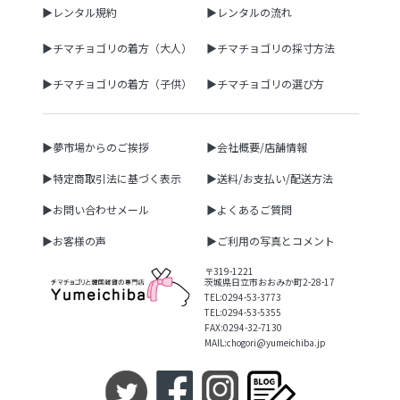
▶レンタル規約
▶レンタルの流れ
▶チマチョゴリの着方（大人）
▶チマチョゴリの採寸方法
▶チマチョゴリの着方（子供）
▶チマチョゴリの選び方
▶夢市場からのご挨拶
▶会社概要/店舗情報
▶特定商取引法に基づく表示
▶送料/お支払い/配送方法
▶お問い合わせメール
▶よくあるご質問
▶お客様の声
▶ご利用の写真とコメント
〒319-1221
茨城県日立市おおみか町2-28-17
TEL:0294-53-3773
TEL:0294-53-5355
FAX:0294-32-7130
MAIL:chogori@yumeichiba.jp