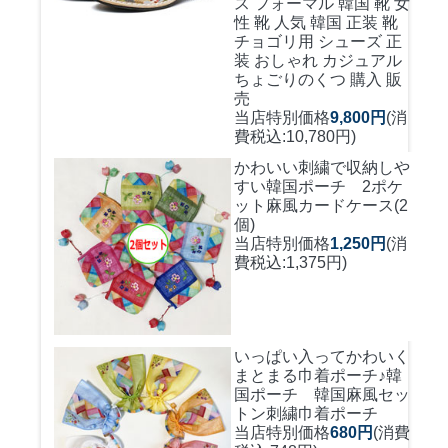
ス フォーマル 韓国 靴 女
性 靴 人気 韓国 正装 靴
チョゴリ用 シューズ 正
装 おしゃれ カジュアル
ちょごりのくつ 購入 販
売
当店特別価格
9,800円
(消
費税込:10,780円)
かわいい刺繍で収納しや
すい
韓国ポーチ 2ポケ
ット麻風カードケース(2
個)
当店特別価格
1,250円
(消
費税込:1,375円)
いっぱい入ってかわいく
まとまる巾着ポーチ♪
韓
国ポーチ 韓国麻風セッ
トン刺繍巾着ポーチ
当店特別価格
680円
(消費