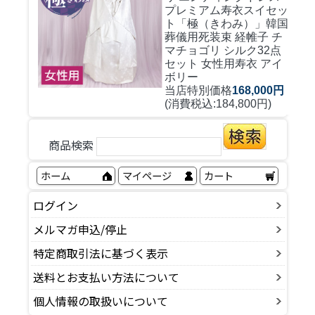
プレミアム寿衣スイセッ
ト「極（きわみ）」韓国
葬儀用死装束 経帷子 チ
マチョゴリ シルク32点
セット 女性用寿衣 アイ
ボリー
当店特別価格
168,000円
(消費税込:184,800円)
商品検索
ホーム
マイページ
カート
ログイン
メルマガ申込/停止
特定商取引法に基づく表示
送料とお支払い方法について
個人情報の取扱いについて