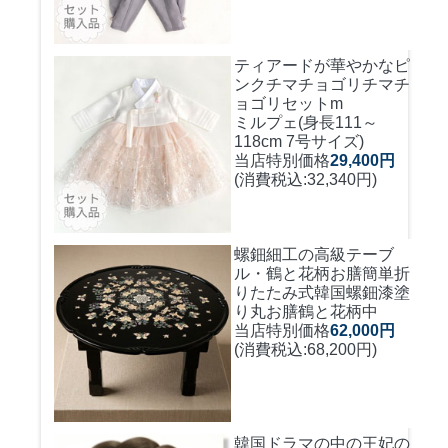
ティアードが華やかなピ
ンクチマチョゴリ
チマチ
ョゴリセットm
ミルプェ(身長111～
118cm 7号サイズ)
当店特別価格
29,400円
(消費税込:32,340円)
螺鈿細工の高級テーブ
ル・鶴と花柄お膳簡単折
りたたみ式
韓国螺鈿漆塗
り丸お膳鶴と花柄中
当店特別価格
62,000円
(消費税込:68,200円)
韓国ドラマの中の王妃の