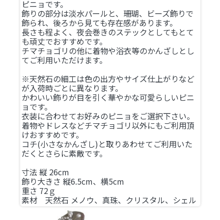
ピニョです。
飾りの部分は淡水パールと、珊瑚、ビーズ飾りで
飾られ、後ろから見ても存在感があります。
長さも程よく、夜会巻きのステックとしてもとて
も頑丈でおすすめです。
チマチョゴリの他に着物や浴衣等のかんざしとし
てご利用いただけます。
※天然石の細工は色の出方やサイズ仕上がりなど
が入荷時ごとに異なります。
かわいい飾りが目を引く華やかな可愛らしいピニ
ョです。
衣装に合わせてお好みのピニョをご選択下さい。
着物やドレスなどチマチョゴリ以外にもご利用頂
けおすすめです。
コチ(小さなかんざし)と取りあわせてご利用いた
だくとさらに素敵です。
寸法 縦 26cm
飾り大きさ 縦6.5cm、横5cm
重さ 72ｇ
素材 天然石 メノウ、真珠、クリスタル、シェル