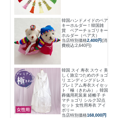
韓国ハンドメイドのペア
キーホルダー！
韓国雑
貨 ベアーチョゴリキー
ホルダー（ペア大）
当店特別価格
2,400円
(消
費税込:2,640円)
韓国 スイ 寿衣 スウィ 美
しく旅立つためのチョゴ
リ エンディングドレス
プレミアム寿衣スイセッ
ト「極（きわみ）」韓国
葬儀用死装束 経帷子 チ
マチョゴリ シルク32点
セット 女性用寿衣 アイ
ボリー
当店特別価格
168,000円