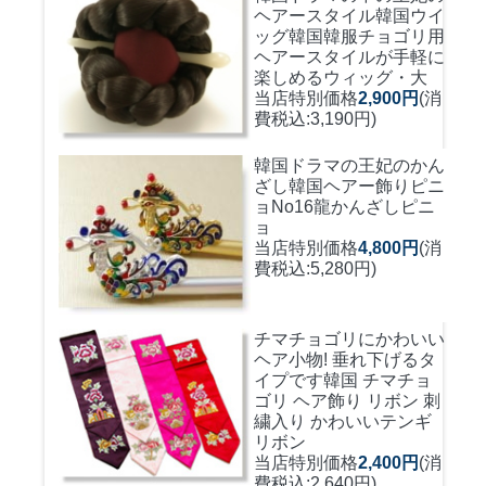
ヘアースタイル韓国ウイ
ッグ
韓国韓服チョゴリ用
ヘアースタイルが手軽に
楽しめるウィッグ・大
当店特別価格
2,900円
(消
費税込:3,190円)
韓国ドラマの王妃のかん
ざし
韓国ヘアー飾りピニ
ョNo16龍かんざしピニ
ョ
当店特別価格
4,800円
(消
費税込:5,280円)
チマチョゴリにかわいい
ヘア小物! 垂れ下げるタ
イプです
韓国 チマチョ
ゴリ ヘア飾り リボン 刺
繍入り かわいいテンギ
リボン
当店特別価格
2,400円
(消
費税込:2,640円)