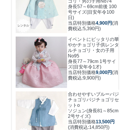
ゴリ・男の子用No74
身長57～69cm前後 100
号サイズ(目安年令100
日)
当店特別価格
4,900円
(消
費税込:5,390円)
イベントにピッタリの華
やかチョゴリ
子供レンタ
ルチョゴリ・女の子用
No95
身長77～79cm 1号サイ
ズ(目安年令1才)
当店特別価格
9,000円
(消
費税込:9,900円)
合わせやすいブルーパジ
チョゴリ
パジチョゴリセ
ットo
ソジュン(身長81～85cm
2号サイズ)
当店特別価格
13,500円
(消費税込:14,850円)