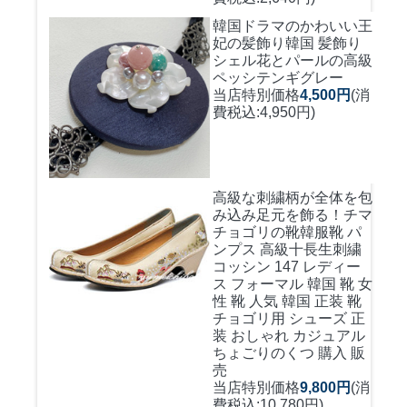
韓国ドラマのかわいい王
妃の髪飾り
韓国 髪飾り
シェル花とパールの高級
ペッシテンギグレー
当店特別価格
4,500円
(消
費税込:4,950円)
高級な刺繍柄が全体を包
み込み足元を飾る！
チマ
チョゴリの靴韓服靴 パ
ンプス 高級十長生刺繍
コッシン 147 レディー
ス フォーマル 韓国 靴 女
性 靴 人気 韓国 正装 靴
チョゴリ用 シューズ 正
装 おしゃれ カジュアル
ちょごりのくつ 購入 販
売
当店特別価格
9,800円
(消
費税込:10,780円)