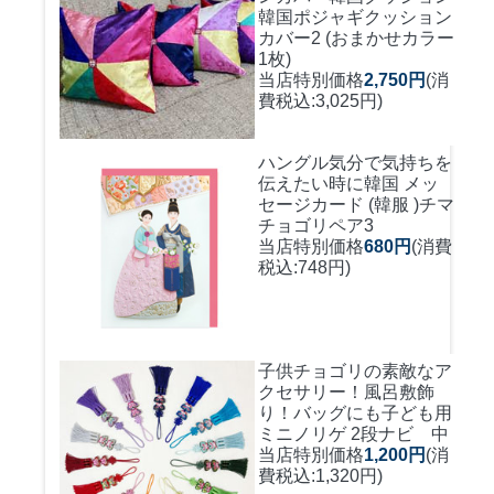
韓国ポジャギクッション
カバー2 (おまかせカラー
1枚)
当店特別価格
2,750円
(消
費税込:3,025円)
ハングル気分で気持ちを
伝えたい時に
韓国 メッ
セージカード (韓服 )チマ
チョゴリペア3
当店特別価格
680円
(消費
税込:748円)
子供チョゴリの素敵なア
クセサリー！風呂敷飾
り！バッグにも
子ども用
ミニノリゲ 2段ナビ 中
当店特別価格
1,200円
(消
費税込:1,320円)