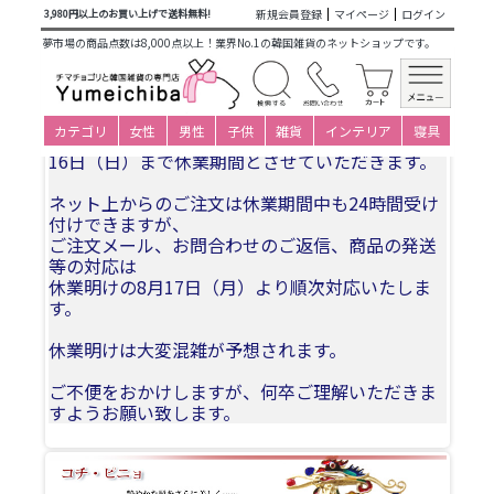
商品カテゴリ一覧
>
大人衣装小物下着
>
ヘア飾り
> 韓国ヘア
新規会員登録
マイページ
ログイン
3,980円以上のお買い上げで送料無料!
ー飾りピニョNo67 高級かんざし・メノウのピニョ
夢市場の商品点数は8,000点以上！業界No.1の韓国雑貨のネットショップです。
夏季休業についてお知らせ
カテゴリ
女性
男性
子供
雑貨
インテリア
寝具
誠に勝手ながら、2026年8月11日(火)〜2026年8月
16日（日）まで休業期間とさせていただきます。
ネット上からのご注文は休業期間中も24時間受け
付けできますが、
ご注文メール、お問合わせのご返信、商品の発送
等の対応は
休業明けの8月17日（月）より順次対応いたしま
す。
休業明けは大変混雑が予想されます。
ご不便をおかけしますが、何卒ご理解いただきま
すようお願い致します。