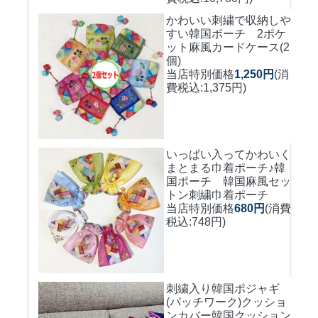
かわいい刺繍で収納しや
すい
韓国ポーチ 2ポケ
ット麻風カードケース(2
個)
当店特別価格
1,250円
(消
費税込:1,375円)
いっぱい入ってかわいく
まとまる巾着ポーチ♪
韓
国ポーチ 韓国麻風セッ
トン刺繍巾着ポーチ
当店特別価格
680円
(消費
税込:748円)
刺繍入り韓国ポジャギ
(パッチワーク)クッショ
ンカバー
韓国クッション