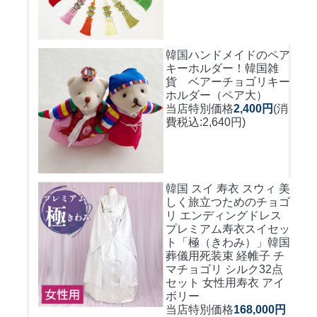
韓国ハンドメイドのペア
キーホルダー！
韓国雑
貨 ベアーチョゴリキー
ホルダー（ペア大）
当店特別価格
2,400円
(消
費税込:2,640円)
韓国 スイ 寿衣 スウィ 美
しく旅立つためのチョゴ
リ エンディングドレス
プレミアム寿衣スイセッ
ト「極（きわみ）」韓国
葬儀用死装束 経帷子 チ
マチョゴリ シルク32点
セット 女性用寿衣 アイ
ボリー
当店特別価格
168,000円