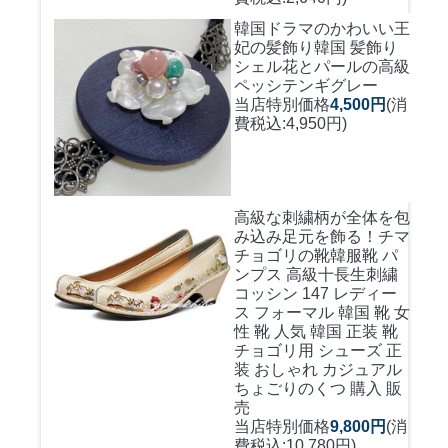
韓国ドラマのかわいい王
妃の髪飾り
韓国 髪飾り
シェル花とパールの高級
ペッシテンギグレー
当店特別価格
4,500円
(消
費税込:4,950円)
高級な刺繍柄が全体を包
み込み足元を飾る！
チマ
チョゴリの靴韓服靴 パ
ンプス 高級十長生刺繍
コッシン 147 レディー
ス フォーマル 韓国 靴 女
性 靴 人気 韓国 正装 靴
チョゴリ用 シューズ 正
装 おしゃれ カジュアル
ちょごりのくつ 購入 販
売
当店特別価格
9,800円
(消
費税込:10,780円)