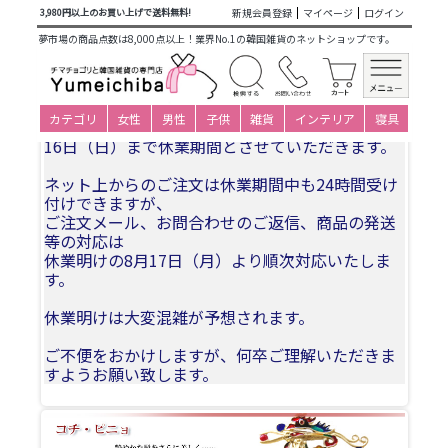
商品カテゴリ一覧
>
大人衣装小物下着
>
ヘア飾り
> 韓国ヘア
新規会員登録
マイページ
ログイン
3,980円以上のお買い上げで送料無料!
ー飾りピニョNo64 高級かんざし・メノウのピニョ
夢市場の商品点数は8,000点以上！業界No.1の韓国雑貨のネットショップです。
夏季休業についてお知らせ
カテゴリ
女性
男性
子供
雑貨
インテリア
寝具
誠に勝手ながら、2026年8月11日(火)〜2026年8月
16日（日）まで休業期間とさせていただきます。
ネット上からのご注文は休業期間中も24時間受け
付けできますが、
ご注文メール、お問合わせのご返信、商品の発送
等の対応は
休業明けの8月17日（月）より順次対応いたしま
す。
休業明けは大変混雑が予想されます。
ご不便をおかけしますが、何卒ご理解いただきま
すようお願い致します。