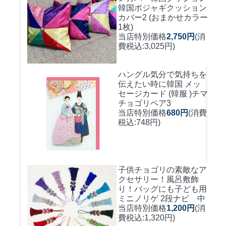
韓国ポジャギクッション
カバー2 (おまかせカラー
1枚)
当店特別価格
2,750円
(消
費税込:3,025円)
ハングル気分で気持ちを
伝えたい時に
韓国 メッ
セージカード (韓服 )チマ
チョゴリペア3
当店特別価格
680円
(消費
税込:748円)
子供チョゴリの素敵なア
クセサリー！風呂敷飾
り！バッグにも
子ども用
ミニノリゲ 2段ナビ 中
当店特別価格
1,200円
(消
費税込:1,320円)