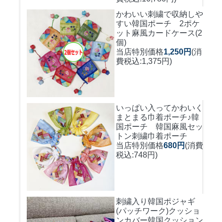
かわいい刺繍で収納しや
すい
韓国ポーチ 2ポケ
ット麻風カードケース(2
個)
当店特別価格
1,250円
(消
費税込:1,375円)
いっぱい入ってかわいく
まとまる巾着ポーチ♪
韓
国ポーチ 韓国麻風セッ
トン刺繍巾着ポーチ
当店特別価格
680円
(消費
税込:748円)
刺繍入り韓国ポジャギ
(パッチワーク)クッショ
ンカバー
韓国クッション