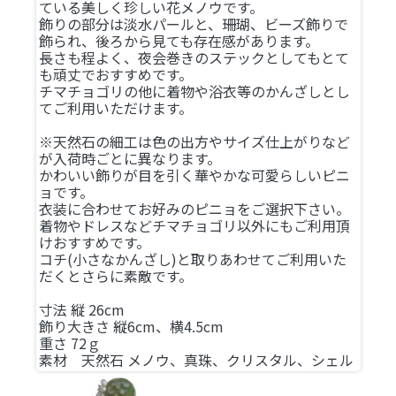
ている美しく珍しい花メノウです。
飾りの部分は淡水パールと、珊瑚、ビーズ飾りで
飾られ、後ろから見ても存在感があります。
長さも程よく、夜会巻きのステックとしてもとて
も頑丈でおすすめです。
チマチョゴリの他に着物や浴衣等のかんざしとし
てご利用いただけます。
※天然石の細工は色の出方やサイズ仕上がりなど
が入荷時ごとに異なります。
かわいい飾りが目を引く華やかな可愛らしいピニ
ョです。
衣装に合わせてお好みのピニョをご選択下さい。
着物やドレスなどチマチョゴリ以外にもご利用頂
けおすすめです。
コチ(小さなかんざし)と取りあわせてご利用いた
だくとさらに素敵です。
寸法 縦 26cm
飾り大きさ 縦6cm、横4.5cm
重さ 72ｇ
素材 天然石 メノウ、真珠、クリスタル、シェル