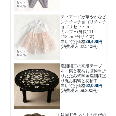
ティアードが華やかなピ
ンクチマチョゴリ
チマチ
ョゴリセットm
ミルプェ(身長111～
118cm 7号サイズ)
当店特別価格
29,400円
(消費税込:32,340円)
螺鈿細工の高級テーブ
ル・鶴と花柄お膳簡単折
りたたみ式
韓国螺鈿漆塗
り丸お膳鶴と花柄中
当店特別価格
62,000円
(消費税込:68,200円)
韓国ドラマの中の王妃の