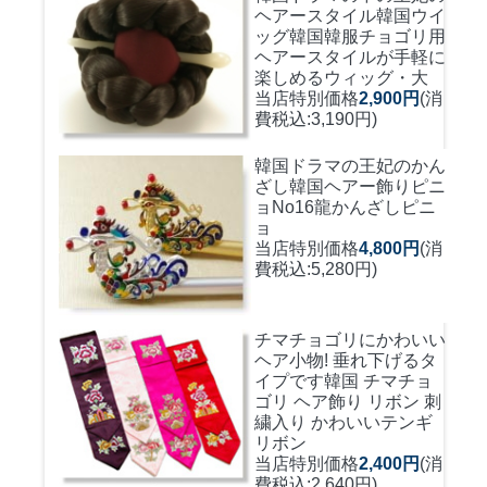
ヘアースタイル韓国ウイ
ッグ
韓国韓服チョゴリ用
ヘアースタイルが手軽に
楽しめるウィッグ・大
当店特別価格
2,900円
(消
費税込:3,190円)
韓国ドラマの王妃のかん
ざし
韓国ヘアー飾りピニ
ョNo16龍かんざしピニ
ョ
当店特別価格
4,800円
(消
費税込:5,280円)
チマチョゴリにかわいい
ヘア小物! 垂れ下げるタ
イプです
韓国 チマチョ
ゴリ ヘア飾り リボン 刺
繍入り かわいいテンギ
リボン
当店特別価格
2,400円
(消
費税込:2,640円)