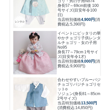
ゴリ・男の子用No74
身長57～69cm前後 100
号サイズ(目安年令100
日)
当店特別価格
4,900円
(消
費税込:5,390円)
イベントにピッタリの華
やかチョゴリ
子供レンタ
ルチョゴリ・女の子用
No95
身長77～79cm 1号サイ
ズ(目安年令1才)
当店特別価格
9,000円
(消
費税込:9,900円)
合わせやすいブルーパジ
チョゴリ
パジチョゴリセ
ットo
ソジュン(身長81～85cm
2号サイズ)
当店特別価格
13,500円
(消費税込:14,850円)