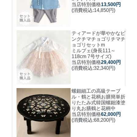
当店特別価格
13,500円
(消費税込:14,850円)
ティアードが華やかなピ
ンクチマチョゴリ
チマチ
ョゴリセットm
ミルプェ(身長111～
118cm 7号サイズ)
当店特別価格
29,400円
(消費税込:32,340円)
螺鈿細工の高級テーブ
ル・鶴と花柄お膳簡単折
りたたみ式
韓国螺鈿漆塗
り丸お膳鶴と花柄中
当店特別価格
62,000円
(消費税込:68,200円)