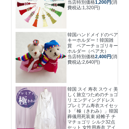
当店特別価格
1,200円
(消
費税込:1,320円)
韓国ハンドメイドのペア
キーホルダー！
韓国雑
貨 ベアーチョゴリキー
ホルダー（ペア大）
当店特別価格
2,400円
(消
費税込:2,640円)
韓国 スイ 寿衣 スウィ 美
しく旅立つためのチョゴ
リ エンディングドレス
プレミアム寿衣スイセッ
ト「極（きわみ）」韓国
葬儀用死装束 経帷子 チ
マチョゴリ シルク32点
セット 女性用寿衣 アイ