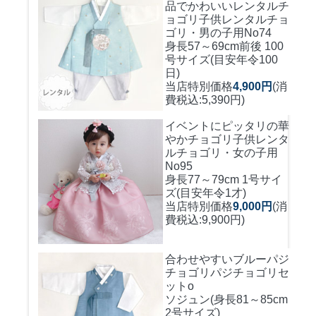
品でかわいいレンタルチ
ョゴリ
子供レンタルチョ
ゴリ・男の子用No74
身長57～69cm前後 100
号サイズ(目安年令100
日)
当店特別価格
4,900円
(消
費税込:5,390円)
イベントにピッタリの華
やかチョゴリ
子供レンタ
ルチョゴリ・女の子用
No95
身長77～79cm 1号サイ
ズ(目安年令1才)
当店特別価格
9,000円
(消
費税込:9,900円)
合わせやすいブルーパジ
チョゴリ
パジチョゴリセ
ットo
ソジュン(身長81～85cm
2号サイズ)