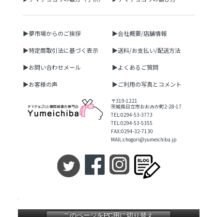
▶夢市場からのご挨拶
▶会社概要/店舗情報
▶特定商取引法に基づく表示
▶送料/お支払い/配送方法
▶お問い合わせメール
▶よくあるご質問
▶お客様の声
▶ご利用の写真とコメント
〒319-1221
茨城県日立市おおみか町2-28-17
TEL:0294-53-3773
TEL:0294-53-5355
FAX:0294-32-7130
MAIL:chogori@yumeichiba.jp
このページをPC用に切り替え