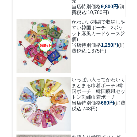
売
当店特別価格
9,800円
(消
費税込:10,780円)
かわいい刺繍で収納しや
すい
韓国ポーチ 2ポケ
ット麻風カードケース(2
個)
当店特別価格
1,250円
(消
費税込:1,375円)
いっぱい入ってかわいく
まとまる巾着ポーチ♪
韓
国ポーチ 韓国麻風セッ
トン刺繍巾着ポーチ
当店特別価格
680円
(消費
税込:748円)