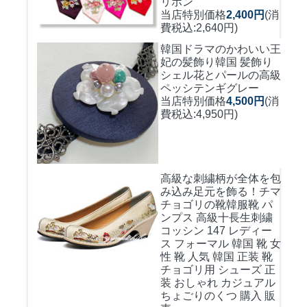
リボン
当店特別価格
2,400円
(消
費税込:2,640円)
韓国ドラマのかわいい王
妃の髪飾り
韓国 髪飾り
シェル花とパールの高級
ペッシテンギグレー
当店特別価格
4,500円
(消
費税込:4,950円)
高級な刺繍柄が全体を包
み込み足元を飾る！
チマ
チョゴリの靴韓服靴 パ
ンプス 高級十長生刺繍
コッシン 147 レディー
ス フォーマル 韓国 靴 女
性 靴 人気 韓国 正装 靴
チョゴリ用 シューズ 正
装 おしゃれ カジュアル
ちょごりのくつ 購入 販