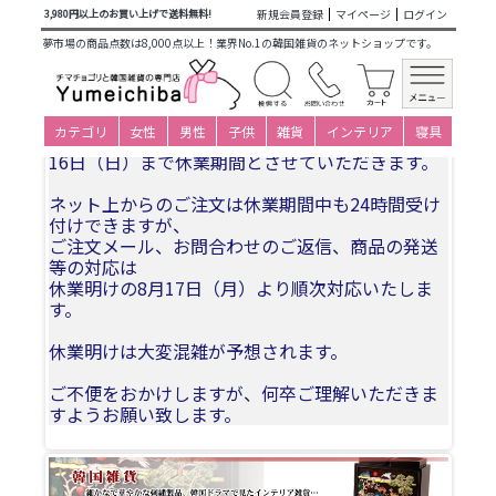
商品カテゴリ一覧
>
韓国雑貨
>
日用品・文房具
>
メッセージ
新規会員登録
マイページ
ログイン
3,980円以上のお買い上げで送料無料!
カード
> 韓国 メッセージカード(韓服) パジチョゴリ・男児22
夢市場の商品点数は8,000点以上！業界No.1の韓国雑貨のネットショップです。
夏季休業についてお知らせ
カテゴリ
女性
男性
子供
雑貨
インテリア
寝具
誠に勝手ながら、2026年8月11日(火)〜2026年8月
16日（日）まで休業期間とさせていただきます。
ネット上からのご注文は休業期間中も24時間受け
付けできますが、
ご注文メール、お問合わせのご返信、商品の発送
等の対応は
休業明けの8月17日（月）より順次対応いたしま
す。
休業明けは大変混雑が予想されます。
ご不便をおかけしますが、何卒ご理解いただきま
すようお願い致します。