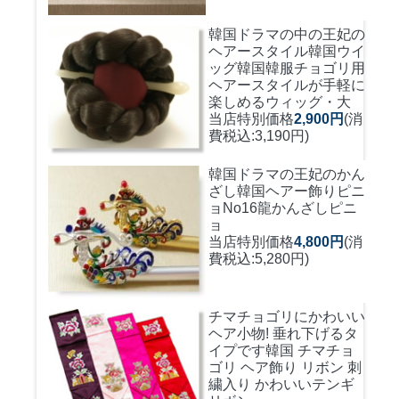
韓国ドラマの中の王妃の
ヘアースタイル韓国ウイ
ッグ
韓国韓服チョゴリ用
ヘアースタイルが手軽に
楽しめるウィッグ・大
当店特別価格
2,900円
(消
費税込:3,190円)
韓国ドラマの王妃のかん
ざし
韓国ヘアー飾りピニ
ョNo16龍かんざしピニ
ョ
当店特別価格
4,800円
(消
費税込:5,280円)
チマチョゴリにかわいい
ヘア小物! 垂れ下げるタ
イプです
韓国 チマチョ
ゴリ ヘア飾り リボン 刺
繍入り かわいいテンギ