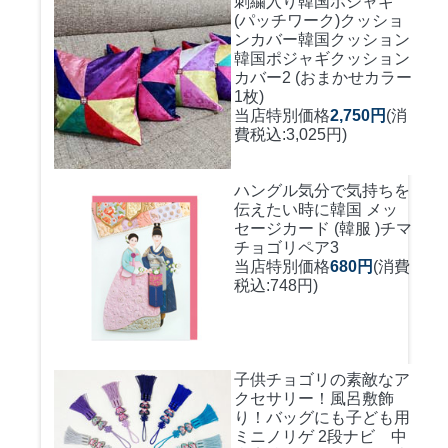
刺繍入り韓国ポジャギ
(パッチワーク)クッショ
ンカバー
韓国クッション
韓国ポジャギクッション
カバー2 (おまかせカラー
1枚)
当店特別価格
2,750円
(消
費税込:3,025円)
ハングル気分で気持ちを
伝えたい時に
韓国 メッ
セージカード (韓服 )チマ
チョゴリペア3
当店特別価格
680円
(消費
税込:748円)
子供チョゴリの素敵なア
クセサリー！風呂敷飾
り！バッグにも
子ども用
ミニノリゲ 2段ナビ 中