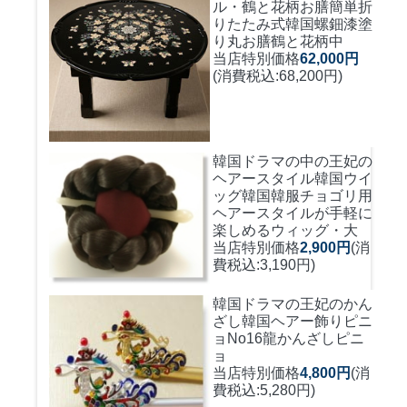
ル・鶴と花柄お膳簡単折
りたたみ式
韓国螺鈿漆塗
り丸お膳鶴と花柄中
当店特別価格
62,000円
(消費税込:68,200円)
韓国ドラマの中の王妃の
ヘアースタイル韓国ウイ
ッグ
韓国韓服チョゴリ用
ヘアースタイルが手軽に
楽しめるウィッグ・大
当店特別価格
2,900円
(消
費税込:3,190円)
韓国ドラマの王妃のかん
ざし
韓国ヘアー飾りピニ
ョNo16龍かんざしピニ
ョ
当店特別価格
4,800円
(消
費税込:5,280円)