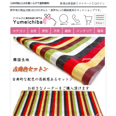
商品カテゴリ一覧
>
韓国雑貨
>
手芸
>
韓国生地
> 韓国生地セ
新規会員登録
マイページ
ログイン
3,980円以上のお買い上げで送料無料!
ットン(縞模様)生地 幅110cm 古典色セットン
夢市場の商品点数は8,000点以上！業界No.1の韓国雑貨のネットショップです。
カテゴリ
女性
男性
子供
雑貨
インテリア
寝具