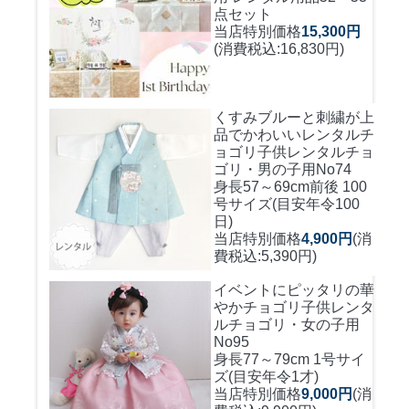
点セット
当店特別価格
15,300円
(消費税込:16,830円)
くすみブルーと刺繍が上
品でかわいいレンタルチ
ョゴリ
子供レンタルチョ
ゴリ・男の子用No74
身長57～69cm前後 100
号サイズ(目安年令100
日)
当店特別価格
4,900円
(消
費税込:5,390円)
イベントにピッタリの華
やかチョゴリ
子供レンタ
ルチョゴリ・女の子用
No95
身長77～79cm 1号サイ
ズ(目安年令1才)
当店特別価格
9,000円
(消