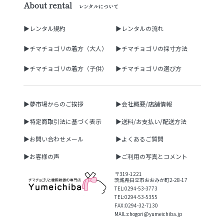
About rental
レンタルについて
▶レンタル規約
▶レンタルの流れ
▶チマチョゴリの着方（大人）
▶チマチョゴリの採寸方法
▶チマチョゴリの着方（子供）
▶チマチョゴリの選び方
▶夢市場からのご挨拶
▶会社概要/店舗情報
▶特定商取引法に基づく表示
▶送料/お支払い/配送方法
▶お問い合わせメール
▶よくあるご質問
▶お客様の声
▶ご利用の写真とコメント
〒319-1221
茨城県日立市おおみか町2-28-17
TEL:0294-53-3773
TEL:0294-53-5355
FAX:0294-32-7130
MAIL:chogori@yumeichiba.jp