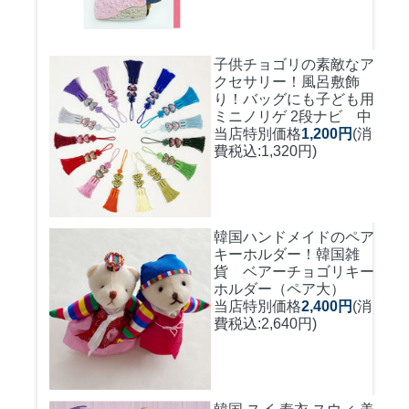
子供チョゴリの素敵なア
クセサリー！風呂敷飾
り！バッグにも
子ども用
ミニノリゲ 2段ナビ 中
当店特別価格
1,200円
(消
費税込:1,320円)
韓国ハンドメイドのペア
キーホルダー！
韓国雑
貨 ベアーチョゴリキー
ホルダー（ペア大）
当店特別価格
2,400円
(消
費税込:2,640円)