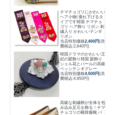
チマチョゴリにかわいい
ヘア小物! 垂れ下げるタ
イプです
韓国 チマチョ
ゴリ ヘア飾り リボン 刺
繍入り かわいいテンギ
リボン
当店特別価格
2,400円
(消
費税込:2,640円)
韓国ドラマのかわいい王
妃の髪飾り
韓国 髪飾り
シェル花とパールの高級
ペッシテンギグレー
当店特別価格
4,500円
(消
費税込:4,950円)
高級な刺繍柄が全体を包
み込み足元を飾る！
チマ
チョゴリの靴韓服靴 パ