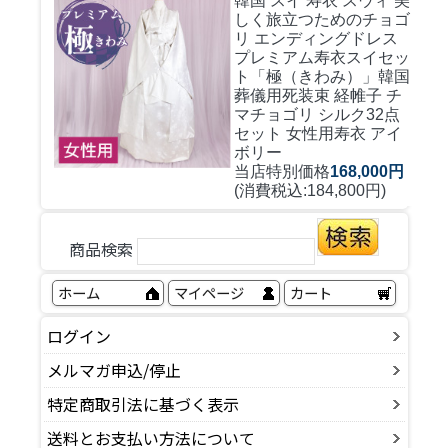
韓国 スイ 寿衣 スウィ 美
しく旅立つためのチョゴ
リ エンディングドレス
プレミアム寿衣スイセッ
ト「極（きわみ）」韓国
葬儀用死装束 経帷子 チ
マチョゴリ シルク32点
セット 女性用寿衣 アイ
ボリー
当店特別価格
168,000円
(消費税込:184,800円)
商品検索
ホーム
マイページ
カート
ログイン
メルマガ申込/停止
特定商取引法に基づく表示
送料とお支払い方法について