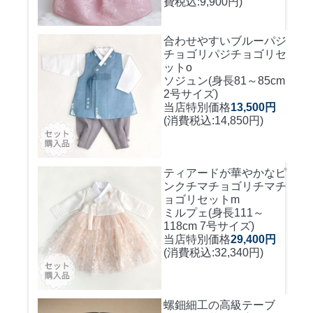
費税込:9,900円)
合わせやすいブルーパジ
チョゴリ
パジチョゴリセ
ットo
ソジュン(身長81～85cm
2号サイズ)
当店特別価格
13,500円
(消費税込:14,850円)
ティアードが華やかなピ
ンクチマチョゴリ
チマチ
ョゴリセットm
ミルプェ(身長111～
118cm 7号サイズ)
当店特別価格
29,400円
(消費税込:32,340円)
螺鈿細工の高級テーブ