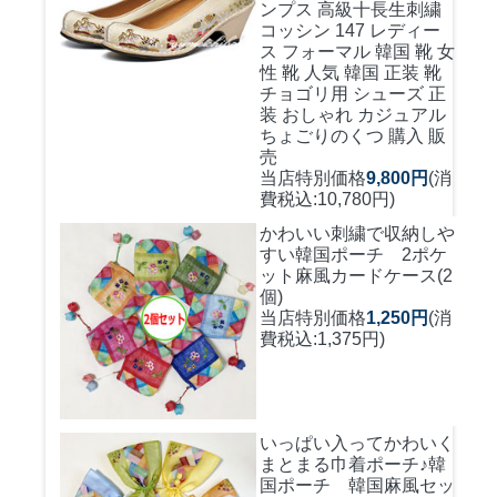
ンプス 高級十長生刺繍
コッシン 147 レディー
ス フォーマル 韓国 靴 女
性 靴 人気 韓国 正装 靴
チョゴリ用 シューズ 正
装 おしゃれ カジュアル
ちょごりのくつ 購入 販
売
当店特別価格
9,800円
(消
費税込:10,780円)
かわいい刺繍で収納しや
すい
韓国ポーチ 2ポケ
ット麻風カードケース(2
個)
当店特別価格
1,250円
(消
費税込:1,375円)
いっぱい入ってかわいく
まとまる巾着ポーチ♪
韓
国ポーチ 韓国麻風セッ