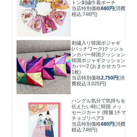
トン刺繍巾着ポーチ
当店特別価格
680円
(消費
税込:748円)
刺繍入り韓国ポジャギ
(パッチワーク)クッショ
ンカバー
韓国クッション
韓国ポジャギクッション
カバー2 (おまかせカラー
1枚)
当店特別価格
2,750円
(消
費税込:3,025円)
ハングル気分で気持ちを
伝えたい時に
韓国 メッ
セージカード (韓服 )チマ
チョゴリペア3
当店特別価格
680円
(消費
税込:748円)