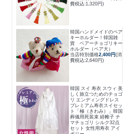
費税込:1,320円)
韓国ハンドメイドのペア
キーホルダー！
韓国雑
貨 ベアーチョゴリキー
ホルダー（ペア大）
当店特別価格
2,400円
(消
費税込:2,640円)
韓国 スイ 寿衣 スウィ 美
しく旅立つためのチョゴ
リ エンディングドレス
プレミアム寿衣スイセッ
ト「極（きわみ）」韓国
葬儀用死装束 経帷子 チ
マチョゴリ シルク32点
セット 女性用寿衣 アイ
ボリー