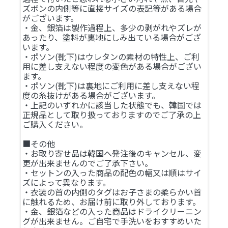
ズボンの内側等に直接サイズの表記等がある場合
がございます。
・金、銀箔は製作過程上、多少の剥がれやズレが
あったり、塗料が裏地にしみ出ている場合がござ
います。
・ポソン(靴下)はウレタンの素材の特性上、ご利
用に差し支えない程度の変色がある場合がござい
ます。
・ポソン(靴下)は裏地にご利用に差し支えない程
度の糸抜けがある場合がございます。
・上記のいずれかに該当した状態でも、韓国では
正規品として取り扱っておりますのでご了承の上
ご購入ください。
■その他
・お取り寄せ品は韓国へ発注後のキャンセル、変
更が出来ませんのでご了承下さい。
・セットンの入った商品の配色の幅又は順はサイ
ズによって異なります。
・衣装の首の内側のタグはお子さまの柔らかい首
に触れるため、お届け前に取り外しております。
・金、銀箔などの入った商品はドライクリーニン
グが出来ません。ご自宅で手洗いをおすすめいた