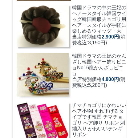
韓国ドラマの中の王妃の
ヘアースタイル韓国ウイ
ッグ
韓国韓服チョゴリ用
ヘアースタイルが手軽に
楽しめるウィッグ・大
当店特別価格
2,900円
(消
費税込:3,190円)
韓国ドラマの王妃のかん
ざし
韓国ヘアー飾りピニ
ョNo16龍かんざしピニ
ョ
当店特別価格
4,800円
(消
費税込:5,280円)
チマチョゴリにかわいい
ヘア小物! 垂れ下げるタ
イプです
韓国 チマチョ
ゴリ ヘア飾り リボン 刺
繍入り かわいいテンギ
リボン