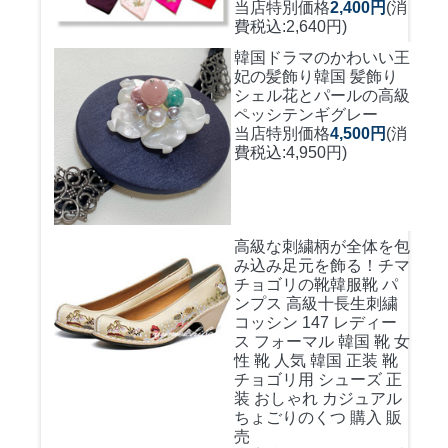
当店特別価格
2,400円
(消
費税込:2,640円)
韓国ドラマのかわいい王
妃の髪飾り
韓国 髪飾り
シェル花とパールの高級
ペッシテンギグレー
当店特別価格
4,500円
(消
費税込:4,950円)
高級な刺繍柄が全体を包
み込み足元を飾る！
チマ
チョゴリの靴韓服靴 パ
ンプス 高級十長生刺繍
コッシン 147 レディー
ス フォーマル 韓国 靴 女
性 靴 人気 韓国 正装 靴
チョゴリ用 シューズ 正
装 おしゃれ カジュアル
ちょごりのくつ 購入 販
売