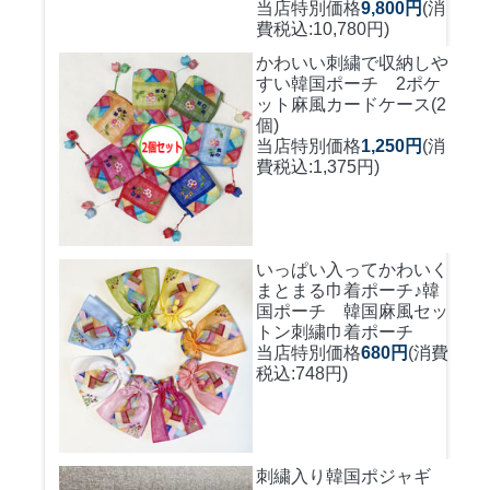
当店特別価格
9,800円
(消
費税込:10,780円)
かわいい刺繍で収納しや
すい
韓国ポーチ 2ポケ
ット麻風カードケース(2
個)
当店特別価格
1,250円
(消
費税込:1,375円)
いっぱい入ってかわいく
まとまる巾着ポーチ♪
韓
国ポーチ 韓国麻風セッ
トン刺繍巾着ポーチ
当店特別価格
680円
(消費
税込:748円)
刺繍入り韓国ポジャギ