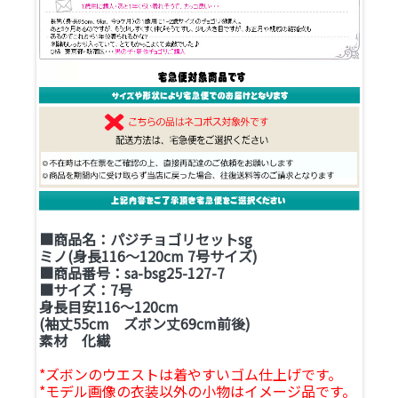
■商品名：パジチョゴリセットsg
ミノ(身長116～120cm 7号サイズ)
■商品番号：sa-bsg25-127-7
■サイズ：7号
身長目安116～120cm
(袖丈55cm ズボン丈69cm前後)
素材 化繊
*ズボンのウエストは着やすいゴム仕上げです。
*モデル画像の衣装以外の小物はイメージ品です。