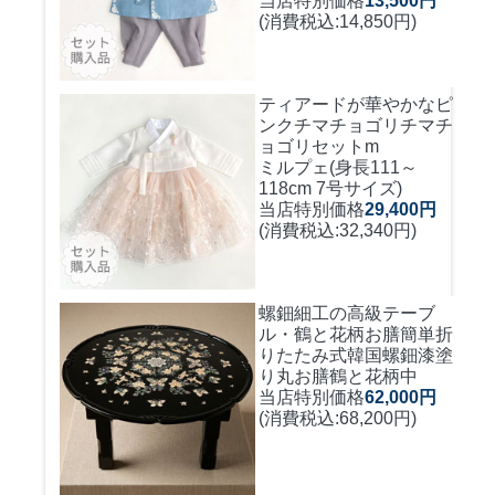
当店特別価格
13,500円
(消費税込:14,850円)
ティアードが華やかなピ
ンクチマチョゴリ
チマチ
ョゴリセットm
ミルプェ(身長111～
118cm 7号サイズ)
当店特別価格
29,400円
(消費税込:32,340円)
螺鈿細工の高級テーブ
ル・鶴と花柄お膳簡単折
りたたみ式
韓国螺鈿漆塗
り丸お膳鶴と花柄中
当店特別価格
62,000円
(消費税込:68,200円)