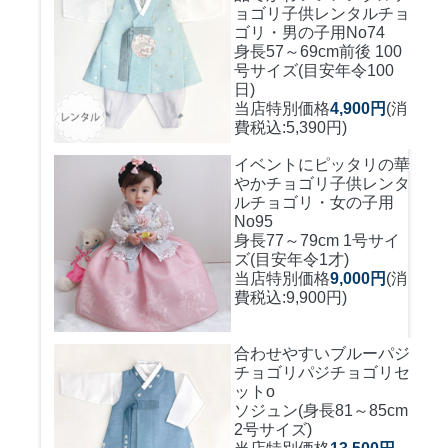
ョゴリ
子供レンタルチョ
ゴリ・男の子用No74
身長57～69cm前後 100
号サイズ(目安年令100
日)
当店特別価格
4,900円
(消
費税込:5,390円)
イベントにピッタリの華
やかチョゴリ
子供レンタ
ルチョゴリ・女の子用
No95
身長77～79cm 1号サイ
ズ(目安年令1才)
当店特別価格
9,000円
(消
費税込:9,900円)
合わせやすいブルーパジ
チョゴリ
パジチョゴリセ
ットo
ソジュン(身長81～85cm
2号サイズ)