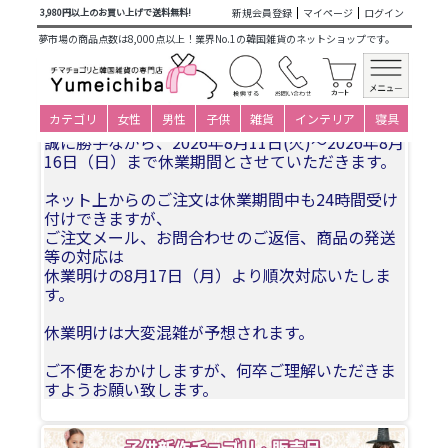
商品カテゴリ一覧
>
仕立て済み衣装(子ども用販売)
>
男の子新
新規会員登録
マイページ
ログイン
3,980円以上のお買い上げで送料無料!
作
>
キッズチョゴリ(3～8才)
>
5-6才(身長110～119cm)
>
セッ
夢市場の商品点数は8,000点以上！業界No.1の韓国雑貨のネットショップです。
ト
> パジチョゴリセットsgミノ(身長116～120cm 7号サイズ)
夏季休業についてお知らせ
カテゴリ
女性
男性
子供
雑貨
インテリア
寝具
誠に勝手ながら、2026年8月11日(火)〜2026年8月
16日（日）まで休業期間とさせていただきます。
ネット上からのご注文は休業期間中も24時間受け
付けできますが、
ご注文メール、お問合わせのご返信、商品の発送
等の対応は
休業明けの8月17日（月）より順次対応いたしま
す。
休業明けは大変混雑が予想されます。
ご不便をおかけしますが、何卒ご理解いただきま
すようお願い致します。