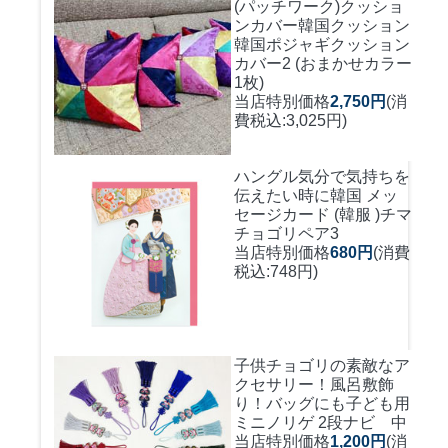
(パッチワーク)クッショ
ンカバー
韓国クッション
韓国ポジャギクッション
カバー2 (おまかせカラー
1枚)
当店特別価格
2,750円
(消
費税込:3,025円)
ハングル気分で気持ちを
伝えたい時に
韓国 メッ
セージカード (韓服 )チマ
チョゴリペア3
当店特別価格
680円
(消費
税込:748円)
子供チョゴリの素敵なア
クセサリー！風呂敷飾
り！バッグにも
子ども用
ミニノリゲ 2段ナビ 中
当店特別価格
1,200円
(消