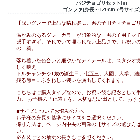
パジチョゴリセットhn
ゴンファ(身長～120cm 7号サイズ
【深いグレーで上品な晴れ姿に。男の子用チマチョゴ
温かみのあるグレーカラーが印象的な、男の子用チマ
派手すぎず、それでいて埋もれない上品さで、お祝い
の一着。
落ち着いた色合いと細やかなディテールは、スタジオ
しく映え、
トルチャンチや1歳の誕生日、七五三、入園、入学、結
残る節目にふさわしい装いを演出してくれます。
こちらはご購入タイプなので、お祝い後も記念として
力。 お子様の「正装」を、大切な思い出として、おす
■サイズについてお悩みの方へ
お子様の身長を基準にサイズをご選択ください。
採寸方法は、ページ内中央の画像の【サイズの選び方
い。
※衣装ごとの袖丈の長さもご参照ください。