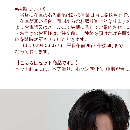
■納期について
・当店に在庫のある商品は2～3営業日内に発送させて
・在庫が無い場合、韓国からのお取り寄せとなります
よりお電話又はメールにて納期に関してご案内させて
・お急ぎのお客様はご注文前にご連絡を頂ければ在庫
内を随時対応させていただきます。
TEL：0294-53-3773 平日午前9時～午後5時ま
なっております。
【こちらはセット商品です。】
セット商品には、ヘア飾り、ポソン(靴下)、巾着が含
【男児110】【男児sa】【男児グレー系】【男児ブル