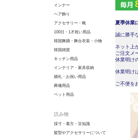
インナー
ヘア飾り
夏季休業
アクセサリー・靴
100日・1才祝い用品
誠に勝手な
韓国舞踊・舞台衣装・小物
ネット上
韓国雑貨
ご注文メ
キッチン用品
休業明け
インテリア・家具収納
休業明け
婚礼・お祝い用品
ご不便を
葬儀用品
ペット用品
読み物
採寸・着方・豆知識
髪型やアクセサリーについて