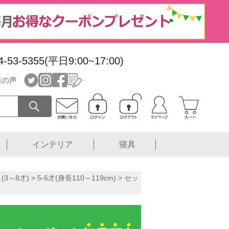
4-53-5355(平日9:00~17:00)
様の声
インテリア
寝具
3～8才)
>
5-6才(身長110～119cm)
>
セッ