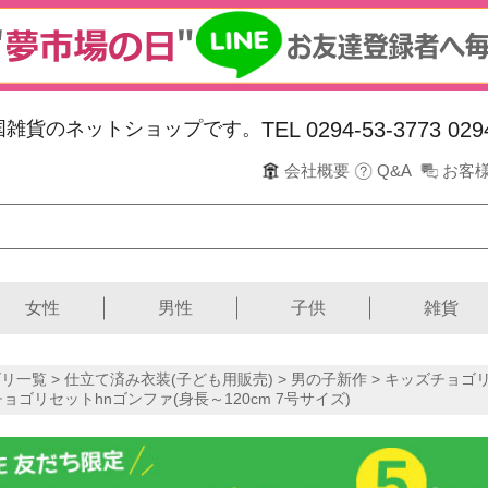
韓国雑貨のネットショップです。
TEL 0294-53-3773
029
会社概要
Q&A
お客
女性
男性
子供
雑貨
リ一覧 >
仕立て済み衣装(子ども用販売)
>
男の子新作
>
キッズチョゴリ(
チョゴリセットhnゴンファ(身長～120cm 7号サイズ)