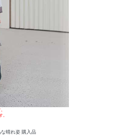
す。
す。
な晴れ姿 購入品