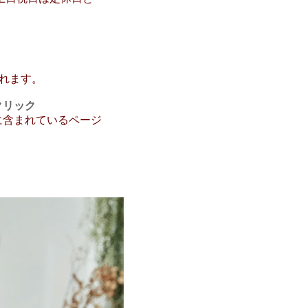
まれます。
クリック
に含まれているページ
系】【男児白系】【男