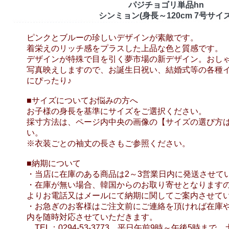
パジチョゴリ単品hn
シンミョン(身長～120cm 7号サイズ
ピンクとブルーの珍しいデザインが素敵です。
着栄えのリッチ感をプラスした上品な色と質感です。
デザインが特殊で目を引く夢市場の新デザイン。おし
写真映えしますので、お誕生日祝い、結婚式等の各種
にぴったり♪
■サイズについてお悩みの方へ
お子様の身長を基準にサイズをご選択ください。
採寸方法は、ページ内中央の画像の【サイズの選び方
い。
※衣装ごとの袖丈の長さもご参照ください。
■納期について
・当店に在庫のある商品は2～3営業日内に発送させて
・在庫が無い場合、韓国からのお取り寄せとなります
よりお電話又はメールにて納期に関してご案内させて
・お急ぎのお客様はご注文前にご連絡を頂ければ在庫
内を随時対応させていただきます。
TEL：0294-53-3773 平日午前9時～午後5時ま