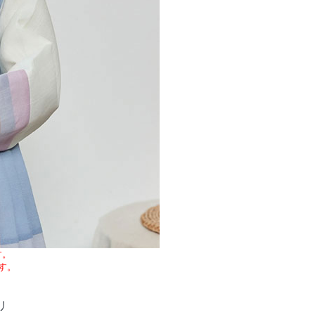
す。
す。
リ