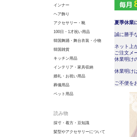
インナー
ヘア飾り
夏季休業
アクセサリー・靴
100日・1才祝い用品
誠に勝手な
韓国舞踊・舞台衣装・小物
ネット上
韓国雑貨
ご注文メ
キッチン用品
休業明け
インテリア・家具収納
休業明け
婚礼・お祝い用品
ご不便を
葬儀用品
ペット用品
読み物
採寸・着方・豆知識
髪型やアクセサリーについて