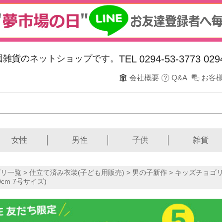
韓国雑貨のネットショップです。
TEL 0294-53-3773
029
会社概要
Q&A
お客
女性
男性
子供
雑貨
リ一覧 >
仕立て済み衣装(子ども用販売)
>
男の子新作
>
キッズチョゴリ(
0cm 7号サイズ)