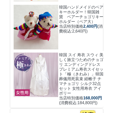
韓国ハンドメイドのペア
キーホルダー！
韓国雑
貨 ベアーチョゴリキー
ホルダー（ペア大）
当店特別価格
2,400円
(消
費税込:2,640円)
韓国 スイ 寿衣 スウィ 美
しく旅立つためのチョゴ
リ エンディングドレス
プレミアム寿衣スイセッ
ト「極（きわみ）」韓国
葬儀用死装束 経帷子 チ
マチョゴリ シルク32点
セット 女性用寿衣 アイ
ボリー
当店特別価格
168,000円
(消費税込:184,800円)