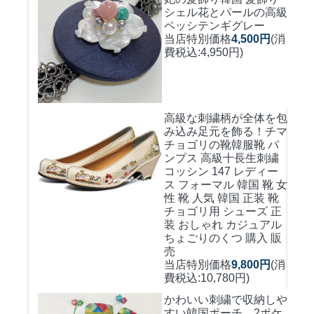
シェル花とパールの高級
ペッシテンギグレー
当店特別価格
4,500円
(消
費税込:4,950円)
高級な刺繍柄が全体を包
み込み足元を飾る！
チマ
チョゴリの靴韓服靴 パ
ンプス 高級十長生刺繍
コッシン 147 レディー
ス フォーマル 韓国 靴 女
性 靴 人気 韓国 正装 靴
チョゴリ用 シューズ 正
装 おしゃれ カジュアル
ちょごりのくつ 購入 販
売
当店特別価格
9,800円
(消
費税込:10,780円)
かわいい刺繍で収納しや
すい
韓国ポーチ 2ポケ