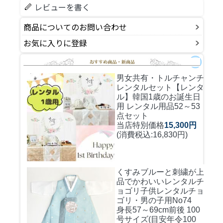
レビューを書く
商品についてのお問い合わせ
お気に入りに登録
男女共有・トルチャンチ
レンタルセット
【レンタ
ル】韓国1歳のお誕生日
用 レンタル用品52～53
点セット
当店特別価格
15,300円
(消費税込:16,830円)
くすみブルーと刺繍が上
品でかわいいレンタルチ
ョゴリ
子供レンタルチョ
ゴリ・男の子用No74
身長57～69cm前後 100
号サイズ(目安年令100