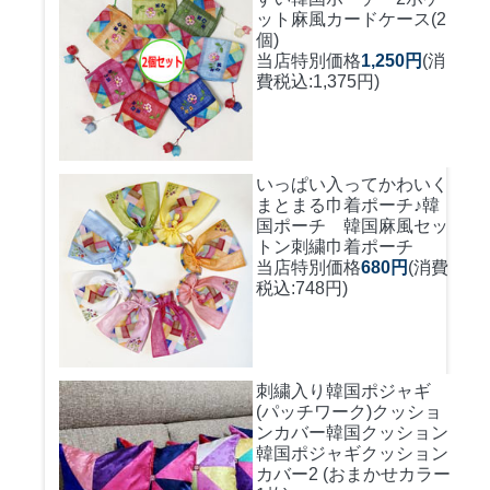
ット麻風カードケース(2
個)
当店特別価格
1,250円
(消
費税込:1,375円)
いっぱい入ってかわいく
まとまる巾着ポーチ♪
韓
国ポーチ 韓国麻風セッ
トン刺繍巾着ポーチ
当店特別価格
680円
(消費
税込:748円)
刺繍入り韓国ポジャギ
(パッチワーク)クッショ
ンカバー
韓国クッション
韓国ポジャギクッション
カバー2 (おまかせカラー