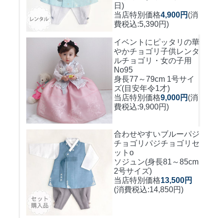
日)
当店特別価格
4,900円
(消
費税込:5,390円)
イベントにピッタリの華
やかチョゴリ
子供レンタ
ルチョゴリ・女の子用
No95
身長77～79cm 1号サイ
ズ(目安年令1才)
当店特別価格
9,000円
(消
費税込:9,900円)
合わせやすいブルーパジ
チョゴリ
パジチョゴリセ
ットo
ソジュン(身長81～85cm
2号サイズ)
当店特別価格
13,500円
(消費税込:14,850円)