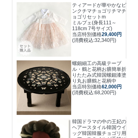
ティアードが華やかなピ
ンクチマチョゴリ
チマチ
ョゴリセットm
ミルプェ(身長111～
118cm 7号サイズ)
当店特別価格
29,400円
(消費税込:32,340円)
螺鈿細工の高級テーブ
ル・鶴と花柄お膳簡単折
りたたみ式
韓国螺鈿漆塗
り丸お膳鶴と花柄中
当店特別価格
62,000円
(消費税込:68,200円)
韓国ドラマの中の王妃の
ヘアースタイル韓国ウイ
ッグ
韓国韓服チョゴリ用