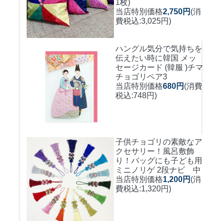
1枚)
当店特別価格
2,750円
(消
費税込:3,025円)
ハングル気分で気持ちを
伝えたい時に
韓国 メッ
セージカード (韓服 )チマ
チョゴリペア3
当店特別価格
680円
(消費
税込:748円)
子供チョゴリの素敵なア
クセサリー！風呂敷飾
り！バッグにも
子ども用
ミニノリゲ 2段ナビ 中
当店特別価格
1,200円
(消
費税込:1,320円)