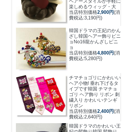
ヘアースタイルが手軽に
楽しめるウィッグ・大
当店特別価格
2,900円
(消
費税込:3,190円)
韓国ドラマの王妃のかん
ざし
韓国ヘアー飾りピニ
ョNo16龍かんざしピニ
ョ
当店特別価格
4,800円
(消
費税込:5,280円)
チマチョゴリにかわいい
ヘア小物! 垂れ下げるタ
イプです
韓国 チマチョ
ゴリ ヘア飾り リボン 刺
繍入り かわいいテンギ
リボン
当店特別価格
2,400円
(消
費税込:2,640円)
韓国ドラマのかわいい王
妃の髪飾り
韓国 髪飾り