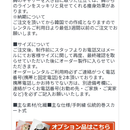
胸のキャザーを大き目に取った仕立ては、胸から
のラインをスッキリと見せてくれる痩身効果があ
ります。
※納期について
ご注文を頂いてから韓国での作成となりますので
レンタルご利用日より最低3週間以前のご注文でお
願いします。
■サイズについて
ご注文後、制作前にスタッフよりお電話又はメー
ルにてお客様サイズに関して再度、最終確認を取
らせていただいた後にオーダー製作に入らせてい
ただきます。
オーダーレンタルご利用時必ずご連絡がつく電話
番号(携帯と固定電話)を2本頂いております。
携帯電話しかお持ちでない方は、別途備考欄に、
連絡がつくお電話番号(お勤め先・ご家族・ご実家
など)を必ずご記入お願いいたします。
■主な素材/化繊■主な仕様/手刺繍 伝統的巻スカ
ート式