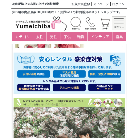
商品カテゴリ一覧
>
仕立て済み衣装(大人用レンタル)
> p19f-
新規会員登録
マイページ
ログイン
3,980円以上のお買い上げで送料無料!
010_ペアレンタルオーダーチマチョゴリ
夢市場の商品点数は8,000点以上！業界No.1の韓国雑貨のネットショップです。
カテゴリ
女性
男性
子供
雑貨
インテリア
寝具