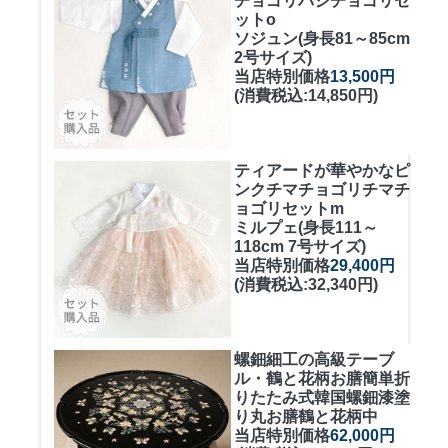
チョゴリ
パジチョゴリセ
ットo
ソジュン(身長81～85cm
2号サイズ)
当店特別価格
13,500円
(消費税込:14,850円)
ティアードが華やかなピ
ンクチマチョゴリ
チマチ
ョゴリセットm
ミルプェ(身長111～
118cm 7号サイズ)
当店特別価格
29,400円
(消費税込:32,340円)
螺鈿細工の高級テーブ
ル・鶴と花柄お膳簡単折
りたたみ式
韓国螺鈿漆塗
り丸お膳鶴と花柄中
当店特別価格
62,000円