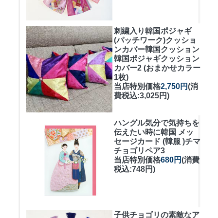
刺繍入り韓国ポジャギ
(パッチワーク)クッショ
ンカバー
韓国クッション
韓国ポジャギクッション
カバー2 (おまかせカラー
1枚)
当店特別価格
2,750円
(消
費税込:3,025円)
ハングル気分で気持ちを
伝えたい時に
韓国 メッ
セージカード (韓服 )チマ
チョゴリペア3
当店特別価格
680円
(消費
税込:748円)
子供チョゴリの素敵なア