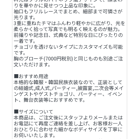
りを華やかに見せつつ上品な印象に。
袖口もフリルレースでまとめ、細部まで可憐さが
光ります。
3重に重ねたチマはふんわり軽やかに広がり、光を
柔らかく拾って写真でも明るく映えるのが魅力。
前撮りや記念日、式典など特別な日にぴったりの
一着です。
チョゴリを透けないタイプにカスタマイズも可能
です。
胸のブローチ(7000円税別)と同じものも別途ご注
文いただけます。
■おすすめ用途
本格的な韓服・韓国民族衣装なので、正装として
の結婚式,成人式,パーティー,披露宴,二次会等メイ
ンゲストやゲストチョゴリ、パーティー、イベン
ト、舞台衣装等におすすめです。
■サイズについて
本商品は、ご注文後にスタッフよりメールまたは
お電話にて再度ご連絡を差し上げ、お客様お一人
おひとりに合わせた細かなボディサイズを丁寧に
お伺いいたします。