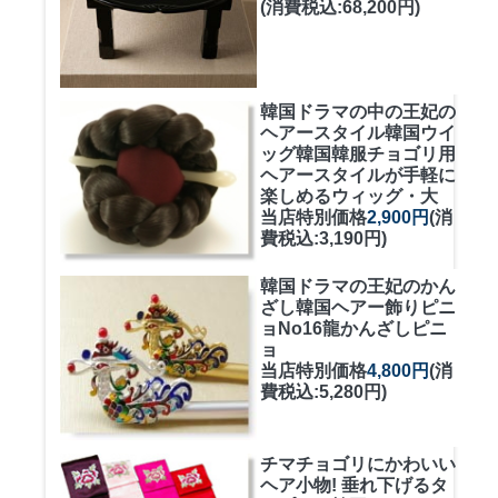
(消費税込:68,200円)
韓国ドラマの中の王妃の
ヘアースタイル韓国ウイ
ッグ
韓国韓服チョゴリ用
ヘアースタイルが手軽に
楽しめるウィッグ・大
当店特別価格
2,900円
(消
費税込:3,190円)
韓国ドラマの王妃のかん
ざし
韓国ヘアー飾りピニ
ョNo16龍かんざしピニ
ョ
当店特別価格
4,800円
(消
費税込:5,280円)
チマチョゴリにかわいい
ヘア小物! 垂れ下げるタ