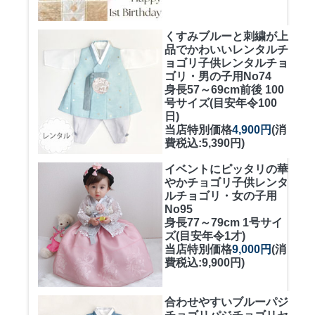
くすみブルーと刺繍が上
品でかわいいレンタルチ
ョゴリ
子供レンタルチョ
ゴリ・男の子用No74
身長57～69cm前後 100
号サイズ(目安年令100
日)
当店特別価格
4,900円
(消
費税込:5,390円)
イベントにピッタリの華
やかチョゴリ
子供レンタ
ルチョゴリ・女の子用
No95
身長77～79cm 1号サイ
ズ(目安年令1才)
当店特別価格
9,000円
(消
費税込:9,900円)
合わせやすいブルーパジ