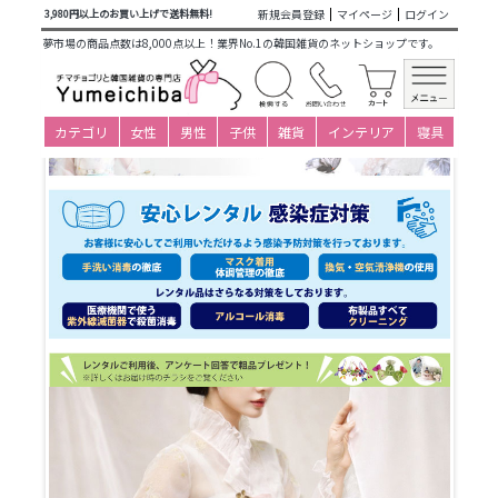
商品カテゴリ一覧
>
仕立て済み衣装(大人用レンタル)
> 26ns-
新規会員登録
マイページ
ログイン
3,980円以上のお買い上げで送料無料!
530_チマチョゴリオーダーレンタル
夢市場の商品点数は8,000点以上！業界No.1の韓国雑貨のネットショップです。
カテゴリ
女性
男性
子供
雑貨
インテリア
寝具