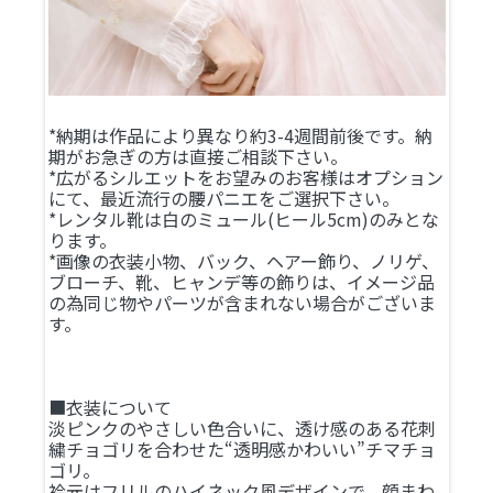
*納期は作品により異なり約3-4週間前後です。納
期がお急ぎの方は直接ご相談下さい。
*広がるシルエットをお望みのお客様はオプション
にて、最近流行の腰パニエをご選択下さい。
*レンタル靴は白のミュール(ヒール5cm)のみとな
ります。
*画像の衣装小物、バック、ヘアー飾り、ノリゲ、
ブローチ、靴、ヒャンデ等の飾りは、イメージ品
の為同じ物やパーツが含まれない場合がございま
す。
■衣装について
淡ピンクのやさしい色合いに、透け感のある花刺
繍チョゴリを合わせた“透明感かわいい”チマチョ
ゴリ。
衿元はフリルのハイネック風デザインで、顔まわ