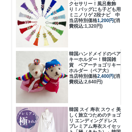
クセサリー！風呂敷飾
り！バッグにも
子ども用
ミニノリゲ 2段ナビ 中
当店特別価格
1,200円
(消
費税込:1,320円)
韓国ハンドメイドのペア
キーホルダー！
韓国雑
貨 ベアーチョゴリキー
ホルダー（ペア大）
当店特別価格
2,400円
(消
費税込:2,640円)
韓国 スイ 寿衣 スウィ 美
しく旅立つためのチョゴ
リ エンディングドレス
プレミアム寿衣スイセッ
ト「極（きわみ）」韓国