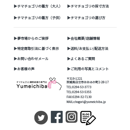
▶チマチョゴリの着方（大人）
▶チマチョゴリの採寸方法
▶チマチョゴリの着方（子供）
▶チマチョゴリの選び方
▶夢市場からのご挨拶
▶会社概要/店舗情報
▶特定商取引法に基づく表示
▶送料/お支払い/配送方法
▶お問い合わせメール
▶よくあるご質問
▶お客様の声
▶ご利用の写真とコメント
〒319-1221
茨城県日立市おおみか町2-28-17
TEL:0294-53-3773
TEL:0294-53-5355
FAX:0294-32-7130
MAIL:chogori@yumeichiba.jp