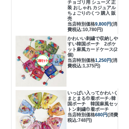
チョゴリ用 シューズ 正
装 おしゃれ カジュアル
ちょごりのくつ 購入 販
売
当店特別価格
9,800円
(消
費税込:10,780円)
かわいい刺繍で収納しや
すい
韓国ポーチ 2ポケ
ット麻風カードケース(2
個)
当店特別価格
1,250円
(消
費税込:1,375円)
いっぱい入ってかわいく
まとまる巾着ポーチ♪
韓
国ポーチ 韓国麻風セッ
トン刺繍巾着ポーチ
当店特別価格
680円
(消費
税込:748円)