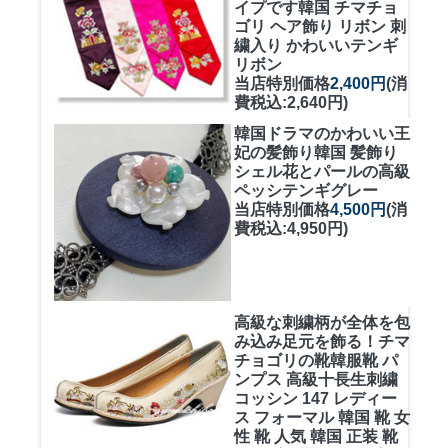
イプです
韓国 チマチョ
ゴリ ヘア飾り リボン 刺
繍入り かわいいテンギ
リボン
当店特別価格
2,400円
(消
費税込:2,640円)
韓国ドラマのかわいい王
妃の髪飾り
韓国 髪飾り
シェル花とパールの高級
ペッシテンギグレー
当店特別価格
4,500円
(消
費税込:4,950円)
高級な刺繍柄が全体を包
み込み足元を飾る！
チマ
チョゴリの靴韓服靴 パ
ンプス 高級十長生刺繍
コッシン 147 レディー
ス フォーマル 韓国 靴 女
性 靴 人気 韓国 正装 靴