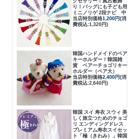
クセサリー！風呂敷飾
り！バッグにも
子ども用
ミニノリゲ 2段ナビ 中
当店特別価格
1,200円
(消
費税込:1,320円)
韓国ハンドメイドのペア
キーホルダー！
韓国雑
貨 ベアーチョゴリキー
ホルダー（ペア大）
当店特別価格
2,400円
(消
費税込:2,640円)
韓国 スイ 寿衣 スウィ 美
しく旅立つためのチョゴ
リ エンディングドレス
プレミアム寿衣スイセッ
ト「極（きわみ）」韓国