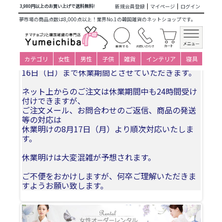
商品カテゴリ一覧
>
仕立て済み衣装(大人用レンタル)
> 26ns-
新規会員登録
マイページ
ログイン
3,980円以上のお買い上げで送料無料!
507_チマチョゴリオーダーレンタル
夢市場の商品点数は8,000点以上！業界No.1の韓国雑貨のネットショップです。
夏季休業についてお知らせ
カテゴリ
女性
男性
子供
雑貨
インテリア
寝具
誠に勝手ながら、2026年8月11日(火)〜2026年8月
16日（日）まで休業期間とさせていただきます。
ネット上からのご注文は休業期間中も24時間受け
付けできますが、
ご注文メール、お問合わせのご返信、商品の発送
等の対応は
休業明けの8月17日（月）より順次対応いたしま
す。
休業明けは大変混雑が予想されます。
ご不便をおかけしますが、何卒ご理解いただきま
すようお願い致します。