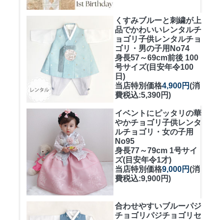
くすみブルーと刺繍が上
品でかわいいレンタルチ
ョゴリ
子供レンタルチョ
ゴリ・男の子用No74
身長57～69cm前後 100
号サイズ(目安年令100
日)
当店特別価格
4,900円
(消
費税込:5,390円)
イベントにピッタリの華
やかチョゴリ
子供レンタ
ルチョゴリ・女の子用
No95
身長77～79cm 1号サイ
ズ(目安年令1才)
当店特別価格
9,000円
(消
費税込:9,900円)
合わせやすいブルーパジ
チョゴリ
パジチョゴリセ