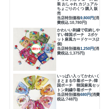
装 おしゃれ カジュアル
ちょごりのくつ 購入 販
売
当店特別価格
9,800円
(消
費税込:10,780円)
かわいい刺繍で収納しや
すい
韓国ポーチ 2ポケ
ット麻風カードケース(2
個)
当店特別価格
1,250円
(消
費税込:1,375円)
いっぱい入ってかわいく
まとまる巾着ポーチ♪
韓
国ポーチ 韓国麻風セッ
トン刺繍巾着ポーチ
当店特別価格
680円
(消費
税込:748円)