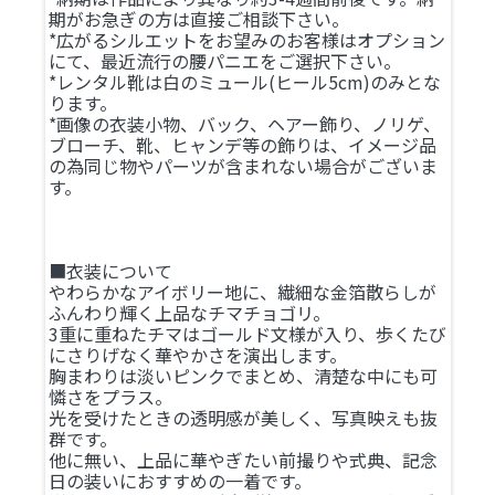
期がお急ぎの方は直接ご相談下さい。
*広がるシルエットをお望みのお客様はオプション
にて、最近流行の腰パニエをご選択下さい。
*レンタル靴は白のミュール(ヒール5cm)のみとな
ります。
*画像の衣装小物、バック、ヘアー飾り、ノリゲ、
ブローチ、靴、ヒャンデ等の飾りは、イメージ品
の為同じ物やパーツが含まれない場合がございま
す。
■衣装について
やわらかなアイボリー地に、繊細な金箔散らしが
ふんわり輝く上品なチマチョゴリ。
3重に重ねたチマはゴールド文様が入り、歩くたび
にさりげなく華やかさを演出します。
胸まわりは淡いピンクでまとめ、清楚な中にも可
憐さをプラス。
光を受けたときの透明感が美しく、写真映えも抜
群です。
他に無い、上品に華やぎたい前撮りや式典、記念
日の装いにおすすめの一着です。