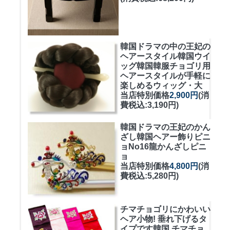
韓国ドラマの中の王妃の
ヘアースタイル韓国ウイ
ッグ
韓国韓服チョゴリ用
ヘアースタイルが手軽に
楽しめるウィッグ・大
当店特別価格
2,900円
(消
費税込:3,190円)
韓国ドラマの王妃のかん
ざし
韓国ヘアー飾りピニ
ョNo16龍かんざしピニ
ョ
当店特別価格
4,800円
(消
費税込:5,280円)
チマチョゴリにかわいい
ヘア小物! 垂れ下げるタ
イプです
韓国 チマチョ