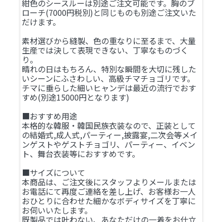
紺色のシースルーは別途ご注文可能です。胸のブ
ローチ(7000円税別)と同じものも別途ご注文いた
だけます。
素材選びから縫製、色の重なりに至るまで、大量
生産では決して表現できない、丁寧なものづく
り。
晴れの日はもちろん、特別な瞬間を大切に残した
いシーンにふさわしい、高級チマチョゴリです。
チマに垂らした細いヒャンデは最近の流行でおす
すめ(別途15000円となります)
■おすすめ用途
本格的な韓服・韓国民族衣装なので、正装として
の結婚式,成人式,パーティー,披露宴,二次会等メイ
ンゲストやゲストチョゴリ、パーティー、イベン
ト、舞台衣装等におすすめです。
■サイズについて
本商品は、ご注文後にスタッフよりメールまたは
お電話にて再度ご連絡を差し上げ、お客様お一人
おひとりに合わせた細かなボディサイズを丁寧に
お伺いいたします。
既製品では叶わない、あなただけの一着をお仕立