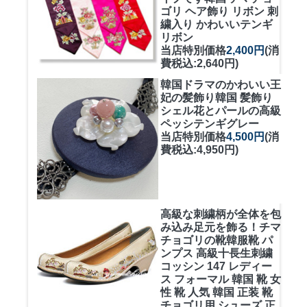
ゴリ ヘア飾り リボン 刺
繍入り かわいいテンギ
リボン
当店特別価格
2,400円
(消
費税込:2,640円)
韓国ドラマのかわいい王
妃の髪飾り
韓国 髪飾り
シェル花とパールの高級
ペッシテンギグレー
当店特別価格
4,500円
(消
費税込:4,950円)
高級な刺繍柄が全体を包
み込み足元を飾る！
チマ
チョゴリの靴韓服靴 パ
ンプス 高級十長生刺繍
コッシン 147 レディー
ス フォーマル 韓国 靴 女
性 靴 人気 韓国 正装 靴
チョゴリ用 シューズ 正