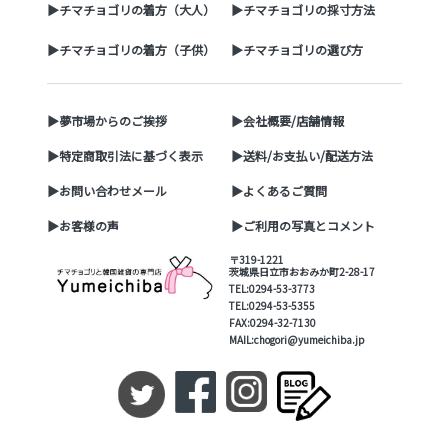
▶チマチョゴリの着方（大人）
▶チマチョゴリの採寸方法
▶チマチョゴリの着方（子供）
▶チマチョゴリの選び方
▶夢市場からのご挨拶
▶会社概要/店舗情報
▶特定商取引法に基づく表示
▶送料/お支払い/配送方法
▶お問い合わせメール
▶よくあるご質問
▶お客様の声
▶ご利用の写真とコメント
〒319-1221
茨城県日立市おおみか町2-28-17
TEL:0294-53-3773
TEL:0294-53-5355
FAX:0294-32-7130
MAIL:chogori@yumeichiba.jp