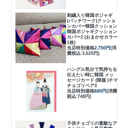
刺繍入り韓国ポジャギ
(パッチワーク)クッショ
ンカバー
韓国クッション
韓国ポジャギクッション
カバー2 (おまかせカラー
1枚)
当店特別価格
2,750円
(消
費税込:3,025円)
ハングル気分で気持ちを
伝えたい時に
韓国 メッ
セージカード (韓服 )チマ
チョゴリペア3
当店特別価格
680円
(消費
税込:748円)
子供チョゴリの素敵なア