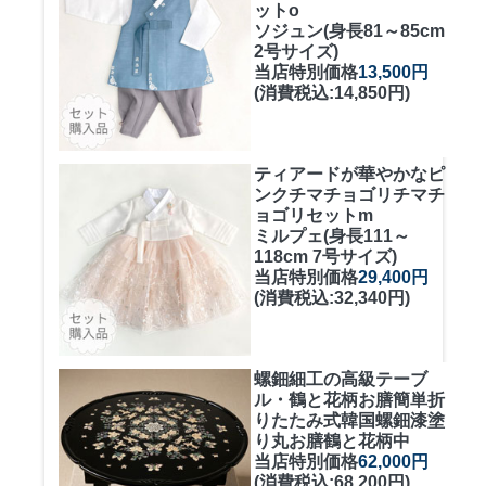
ットo
ソジュン(身長81～85cm
2号サイズ)
当店特別価格
13,500円
(消費税込:14,850円)
ティアードが華やかなピ
ンクチマチョゴリ
チマチ
ョゴリセットm
ミルプェ(身長111～
118cm 7号サイズ)
当店特別価格
29,400円
(消費税込:32,340円)
螺鈿細工の高級テーブ
ル・鶴と花柄お膳簡単折
りたたみ式
韓国螺鈿漆塗
り丸お膳鶴と花柄中
当店特別価格
62,000円
(消費税込:68,200円)