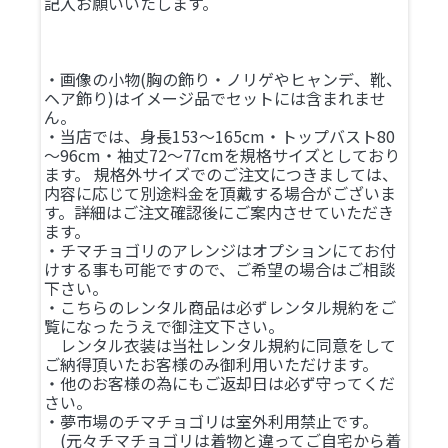
記入お願いいたします。
・画像の小物(胸の飾り・ノリゲやヒャンデ、靴、
ヘア飾り)はイメージ品でセットには含まれませ
ん。
・当店では、身長153～165cm・トップバスト80
～96cm・袖丈72～77cmを規格サイズとしており
ます。 規格外サイズでのご注文につきましては、
内容に応じて別途料金を頂戴する場合がございま
す。詳細はご注文確認後にご案内させていただき
ます。
・チマチョゴリのアレンジはオプションにてお付
けする事も可能ですので、ご希望の場合はご相談
下さい。
・こちらのレンタル商品は必ずレンタル規約をご
覧になったうえで御注文下さい。
レンタル衣装は当社レンタル規約に同意をして
ご納得頂いたお客様のみ御利用いただけます。
・他のお客様の為にもご返却日は必ず守ってくだ
さい。
・夢市場のチマチョゴリは室外利用禁止です。
(元々チマチョゴリは着物と違ってご自宅から着