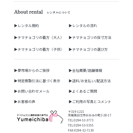
About rental
レンタルについて
▶レンタル規約
▶レンタルの流れ
▶チマチョゴリの着方（大人）
▶チマチョゴリの採寸方法
▶チマチョゴリの着方（子供）
▶チマチョゴリの選び方
▶夢市場からのご挨拶
▶会社概要/店舗情報
▶特定商取引法に基づく表示
▶送料/お支払い/配送方法
▶お問い合わせメール
▶よくあるご質問
▶お客様の声
▶ご利用の写真とコメント
〒319-1221
茨城県日立市おおみか町2-28-17
TEL:0294-53-3773
TEL:0294-53-5355
FAX:0294-32-7130