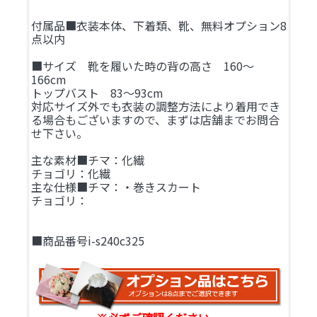
付属品■衣装本体、下着類、靴、無料オプション8
点以内
■サイズ 靴を履いた時の背の高さ 160～
166cm
トップバスト 83～93cm
対応サイズ外でも衣装の調整方法により着用でき
る場合もございますので、まずは店舗までお問合
せ下さい。
主な素材■チマ：化繊
チョゴリ：化繊
主な仕様■チマ：・巻きスカート
チョゴリ：
■商品番号i-s240c325