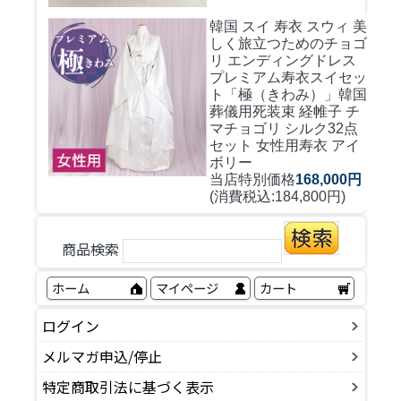
韓国 スイ 寿衣 スウィ 美
しく旅立つためのチョゴ
リ エンディングドレス
プレミアム寿衣スイセッ
ト「極（きわみ）」韓国
葬儀用死装束 経帷子 チ
マチョゴリ シルク32点
セット 女性用寿衣 アイ
ボリー
当店特別価格
168,000円
(消費税込:184,800円)
商品検索
ホーム
マイページ
カート
ログイン
メルマガ申込/停止
特定商取引法に基づく表示