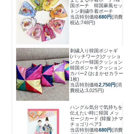
国ポーチ 韓国麻風セッ
トン刺繍巾着ポーチ
当店特別価格
680円
(消費
税込:748円)
刺繍入り韓国ポジャギ
(パッチワーク)クッショ
ンカバー
韓国クッション
韓国ポジャギクッション
カバー2 (おまかせカラー
1枚)
当店特別価格
2,750円
(消
費税込:3,025円)
ハングル気分で気持ちを
伝えたい時に
韓国 メッ
セージカード (韓服 )チマ
チョゴリペア3
当店特別価格
680円
(消費