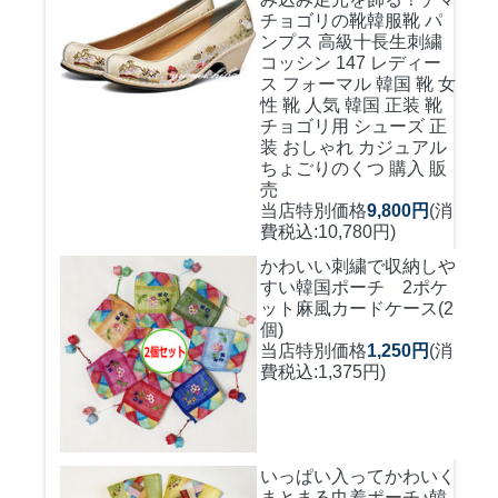
チョゴリの靴韓服靴 パ
ンプス 高級十長生刺繍
コッシン 147 レディー
ス フォーマル 韓国 靴 女
性 靴 人気 韓国 正装 靴
チョゴリ用 シューズ 正
装 おしゃれ カジュアル
ちょごりのくつ 購入 販
売
当店特別価格
9,800円
(消
費税込:10,780円)
かわいい刺繍で収納しや
すい
韓国ポーチ 2ポケ
ット麻風カードケース(2
個)
当店特別価格
1,250円
(消
費税込:1,375円)
いっぱい入ってかわいく
まとまる巾着ポーチ♪
韓