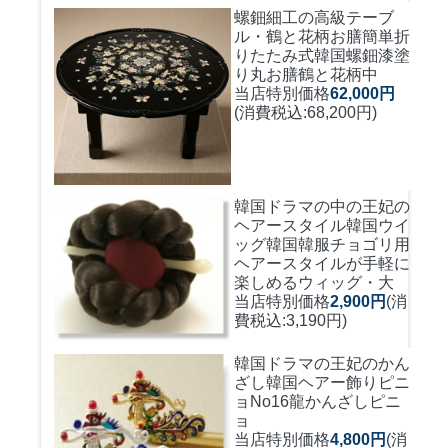
螺鈿細工の高級テーブ
ル・鶴と花柄お膳簡単折
りたたみ式
韓国螺鈿漆塗
り丸お膳鶴と花柄中
当店特別価格
62,000円
(消費税込:68,200円)
韓国ドラマの中の王妃の
ヘアースタイル韓国ウイ
ッグ
韓国韓服チョゴリ用
ヘアースタイルが手軽に
楽しめるウィッグ・大
当店特別価格
2,900円
(消
費税込:3,190円)
韓国ドラマの王妃のかん
ざし
韓国ヘアー飾りピニ
ョNo16龍かんざしピニ
ョ
当店特別価格
4,800円
(消