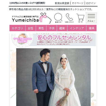
商品カテゴリ一覧
>
仕立て済み衣装(大人用レンタル)
> i-
新規会員登録
マイページ
ログイン
3,980円以上のお買い上げで送料無料!
s240c325-お色直し用チマチョゴリ-サイズ-身長160～166cmバ
夢市場の商品点数は8,000点以上！業界No.1の韓国雑貨のネットショップです。
スト83～93cm
カテゴリ
女性
男性
子供
雑貨
インテリア
寝具