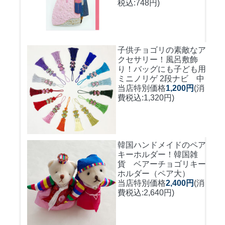
税込:748円)
子供チョゴリの素敵なア
クセサリー！風呂敷飾
り！バッグにも
子ども用
ミニノリゲ 2段ナビ 中
当店特別価格
1,200円
(消
費税込:1,320円)
韓国ハンドメイドのペア
キーホルダー！
韓国雑
貨 ベアーチョゴリキー
ホルダー（ペア大）
当店特別価格
2,400円
(消
費税込:2,640円)