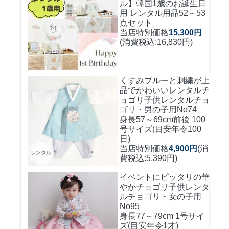
ル】韓国1歳のお誕生日
用 レンタル用品52～53
点セット
当店特別価格
15,300円
(消費税込:16,830円)
くすみブルーと刺繍が上
品でかわいいレンタルチ
ョゴリ
子供レンタルチョ
ゴリ・男の子用No74
身長57～69cm前後 100
号サイズ(目安年令100
日)
当店特別価格
4,900円
(消
費税込:5,390円)
イベントにピッタリの華
やかチョゴリ
子供レンタ
ルチョゴリ・女の子用
No95
身長77～79cm 1号サイ
ズ(目安年令1才)