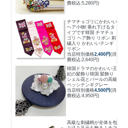
費税込:5,280円)
チマチョゴリにかわいい
ヘア小物! 垂れ下げるタ
イプです
韓国 チマチョ
ゴリ ヘア飾り リボン 刺
繍入り かわいいテンギ
リボン
当店特別価格
2,400円
(消
費税込:2,640円)
韓国ドラマのかわいい王
妃の髪飾り
韓国 髪飾り
シェル花とパールの高級
ペッシテンギグレー
当店特別価格
4,500円
(消
費税込:4,950円)
高級な刺繍柄が全体を包
み込み足元を飾る！
チマ