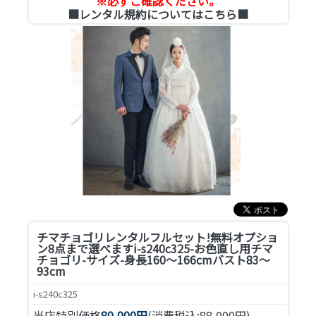
※必ずご確認ください。
■レンタル規約についてはこちら■
チマチョゴリレンタルフルセット!無料オプショ
ン8点まで選べます
i-s240c325-お色直し用チマ
チョゴリ-サイズ-身長160～166cmバスト83～
93cm
i-s240c325
当店特別価格
80,000円
(消費税込:88,000円)