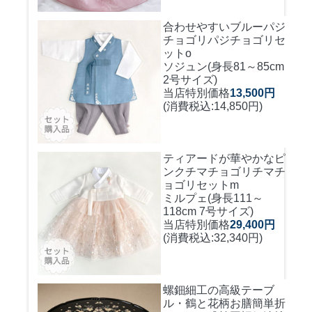
合わせやすいブルーパジ
チョゴリ
パジチョゴリセ
ットo
ソジュン(身長81～85cm
2号サイズ)
当店特別価格
13,500円
(消費税込:14,850円)
ティアードが華やかなピ
ンクチマチョゴリ
チマチ
ョゴリセットm
ミルプェ(身長111～
118cm 7号サイズ)
当店特別価格
29,400円
(消費税込:32,340円)
螺鈿細工の高級テーブ
ル・鶴と花柄お膳簡単折