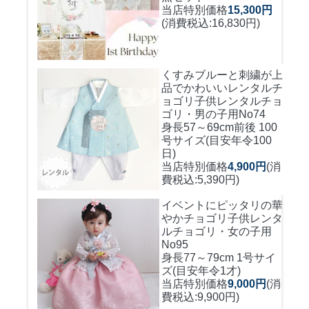
当店特別価格
15,300円
(消費税込:16,830円)
くすみブルーと刺繍が上
品でかわいいレンタルチ
ョゴリ
子供レンタルチョ
ゴリ・男の子用No74
身長57～69cm前後 100
号サイズ(目安年令100
日)
当店特別価格
4,900円
(消
費税込:5,390円)
イベントにピッタリの華
やかチョゴリ
子供レンタ
ルチョゴリ・女の子用
No95
身長77～79cm 1号サイ
ズ(目安年令1才)
当店特別価格
9,000円
(消
費税込:9,900円)