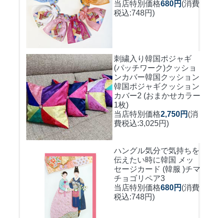
当店特別価格
680円
(消費
税込:748円)
刺繍入り韓国ポジャギ
(パッチワーク)クッショ
ンカバー
韓国クッション
韓国ポジャギクッション
カバー2 (おまかせカラー
1枚)
当店特別価格
2,750円
(消
費税込:3,025円)
ハングル気分で気持ちを
伝えたい時に
韓国 メッ
セージカード (韓服 )チマ
チョゴリペア3
当店特別価格
680円
(消費
税込:748円)