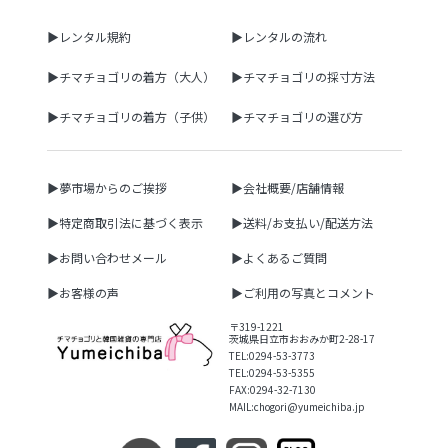
▶レンタル規約
▶レンタルの流れ
▶チマチョゴリの着方（大人）
▶チマチョゴリの採寸方法
▶チマチョゴリの着方（子供）
▶チマチョゴリの選び方
▶夢市場からのご挨拶
▶会社概要/店舗情報
▶特定商取引法に基づく表示
▶送料/お支払い/配送方法
▶お問い合わせメール
▶よくあるご質問
▶お客様の声
▶ご利用の写真とコメント
〒319-1221
茨城県日立市おおみか町2-28-17
TEL:0294-53-3773
TEL:0294-53-5355
FAX:0294-32-7130
MAIL:chogori@yumeichiba.jp