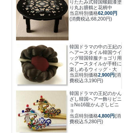
りたたみ式
韓国螺鈿漆塗
り丸お膳鶴と花柄中
当店特別価格
62,000円
(消費税込:68,200円)
韓国ドラマの中の王妃の
ヘアースタイル韓国ウイ
ッグ
韓国韓服チョゴリ用
ヘアースタイルが手軽に
楽しめるウィッグ・大
当店特別価格
2,900円
(消
費税込:3,190円)
韓国ドラマの王妃のかん
ざし
韓国ヘアー飾りピニ
ョNo16龍かんざしピニ
ョ
当店特別価格
4,800円
(消
費税込:5,280円)