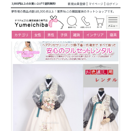
商品カテゴリ一覧
>
仕立て済み衣装(大人用レンタル)
>
婚礼用
新規会員登録
マイページ
ログイン
3,980円以上のお買い上げで送料無料!
レンタルチョゴリ
>
お色直しレンタル女性チマチョゴリ
> i-
夢市場の商品点数は8,000点以上！業界No.1の韓国雑貨のネットショップです。
s134c153-お色直し用チマチョゴリ-サイズ-身長152～162cmバ
スト85～95cm
カテゴリ
女性
男性
子供
雑貨
インテリア
寝具