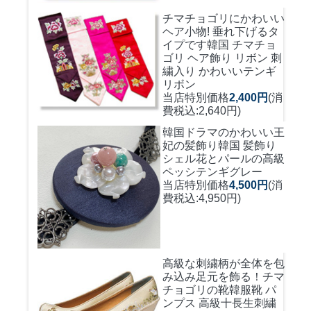
チマチョゴリにかわいい
ヘア小物! 垂れ下げるタ
イプです
韓国 チマチョ
ゴリ ヘア飾り リボン 刺
繍入り かわいいテンギ
リボン
当店特別価格
2,400円
(消
費税込:2,640円)
韓国ドラマのかわいい王
妃の髪飾り
韓国 髪飾り
シェル花とパールの高級
ペッシテンギグレー
当店特別価格
4,500円
(消
費税込:4,950円)
高級な刺繍柄が全体を包
み込み足元を飾る！
チマ
チョゴリの靴韓服靴 パ
ンプス 高級十長生刺繍