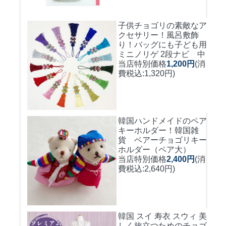
子供チョゴリの素敵なア
クセサリー！風呂敷飾
り！バッグにも
子ども用
ミニノリゲ 2段ナビ 中
当店特別価格
1,200円
(消
費税込:1,320円)
韓国ハンドメイドのペア
キーホルダー！
韓国雑
貨 ベアーチョゴリキー
ホルダー（ペア大）
当店特別価格
2,400円
(消
費税込:2,640円)
韓国 スイ 寿衣 スウィ 美
しく旅立つためのチョゴ