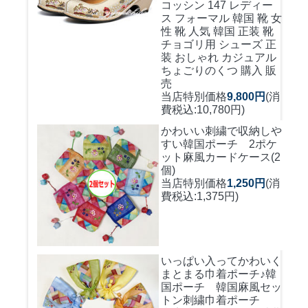
コッシン 147 レディー
ス フォーマル 韓国 靴 女
性 靴 人気 韓国 正装 靴
チョゴリ用 シューズ 正
装 おしゃれ カジュアル
ちょごりのくつ 購入 販
売
当店特別価格
9,800円
(消
費税込:10,780円)
かわいい刺繍で収納しや
すい
韓国ポーチ 2ポケ
ット麻風カードケース(2
個)
当店特別価格
1,250円
(消
費税込:1,375円)
いっぱい入ってかわいく
まとまる巾着ポーチ♪
韓
国ポーチ 韓国麻風セッ
トン刺繍巾着ポーチ