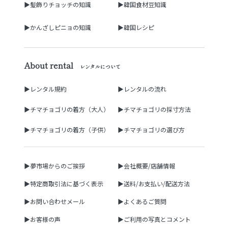
▶髪飾りチョッチの知識
▶韓国食材豆知識
▶かんざしピニョの知識
▶韓国レシピ
About rental
レンタルについて
▶レンタル規約
▶レンタルの流れ
▶チマチョゴリの着方（大人）
▶チマチョゴリの採寸方法
▶チマチョゴリの着方（子供）
▶チマチョゴリの選び方
▶夢市場からのご挨拶
▶会社概要/店舗情報
▶特定商取引法に基づく表示
▶送料/お支払い/配送方法
▶お問い合わせメール
▶よくあるご質問
▶お客様の声
▶ご利用の写真とコメント