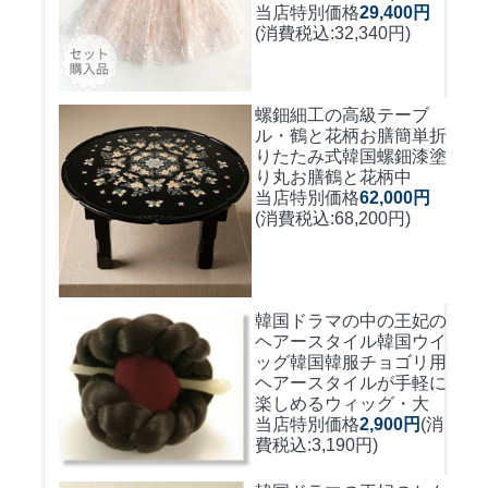
当店特別価格
29,400円
(消費税込:32,340円)
螺鈿細工の高級テーブ
ル・鶴と花柄お膳簡単折
りたたみ式
韓国螺鈿漆塗
り丸お膳鶴と花柄中
当店特別価格
62,000円
(消費税込:68,200円)
韓国ドラマの中の王妃の
ヘアースタイル韓国ウイ
ッグ
韓国韓服チョゴリ用
ヘアースタイルが手軽に
楽しめるウィッグ・大
当店特別価格
2,900円
(消
費税込:3,190円)