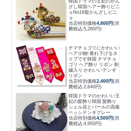
韓国ドラマの王妃のかん
ざし
韓国ヘアー飾りピニ
ョNo16龍かんざしピニ
ョ
当店特別価格
4,800円
(消
費税込:5,280円)
チマチョゴリにかわいい
ヘア小物! 垂れ下げるタ
イプです
韓国 チマチョ
ゴリ ヘア飾り リボン 刺
繍入り かわいいテンギ
リボン
当店特別価格
2,400円
(消
費税込:2,640円)
韓国ドラマのかわいい王
妃の髪飾り
韓国 髪飾り
シェル花とパールの高級
ペッシテンギグレー
当店特別価格
4,500円
(消
費税込:4,950円)