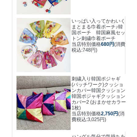
いっぱい入ってかわいく
まとまる巾着ポーチ♪
韓
国ポーチ 韓国麻風セッ
トン刺繍巾着ポーチ
当店特別価格
680円
(消費
税込:748円)
刺繍入り韓国ポジャギ
(パッチワーク)クッショ
ンカバー
韓国クッション
韓国ポジャギクッション
カバー2 (おまかせカラー
1枚)
当店特別価格
2,750円
(消
費税込:3,025円)
ハングル気分で気持ちを