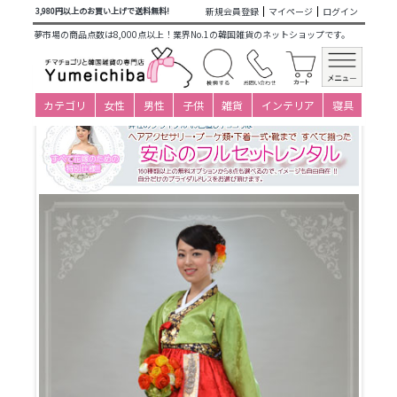
商品カテゴリ一覧
>
仕立て済み衣装(大人用レンタル)
>
婚礼用
新規会員登録
マイページ
ログイン
3,980円以上のお買い上げで送料無料!
レンタルチョゴリ
>
お色直しレンタル女性チマチョゴリ
> i-
夢市場の商品点数は8,000点以上！業界No.1の韓国雑貨のネットショップです。
bs81c112-お色直し用チマチョゴリ-サイズ-身長160～170cmバ
スト86～96cm(※変更可能)
カテゴリ
女性
男性
子供
雑貨
インテリア
寝具