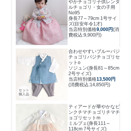
やかチョゴリ
子供レンタ
ルチョゴリ・女の子用
No95
身長77～79cm 1号サイ
ズ(目安年令1才)
当店特別価格
9,000円
(消
費税込:9,900円)
合わせやすいブルーパジ
チョゴリ
パジチョゴリセ
ットo
ソジュン(身長81～85cm
2号サイズ)
当店特別価格
13,500円
(消費税込:14,850円)
ティアードが華やかなピ
ンクチマチョゴリ
チマチ
ョゴリセットm
ミルプェ(身長111～
118cm 7号サイズ)