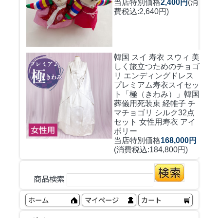
当店特別価格
2,400円
(消
費税込:2,640円)
韓国 スイ 寿衣 スウィ 美
しく旅立つためのチョゴ
リ エンディングドレス
プレミアム寿衣スイセッ
ト「極（きわみ）」韓国
葬儀用死装束 経帷子 チ
マチョゴリ シルク32点
セット 女性用寿衣 アイ
ボリー
当店特別価格
168,000円
(消費税込:184,800円)
商品検索
ホーム
マイページ
カート