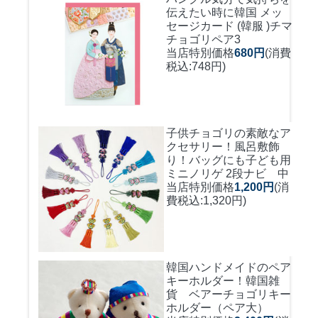
伝えたい時に
韓国 メッ
セージカード (韓服 )チマ
チョゴリペア3
当店特別価格
680円
(消費
税込:748円)
子供チョゴリの素敵なア
クセサリー！風呂敷飾
り！バッグにも
子ども用
ミニノリゲ 2段ナビ 中
当店特別価格
1,200円
(消
費税込:1,320円)
韓国ハンドメイドのペア
キーホルダー！
韓国雑
貨 ベアーチョゴリキー
ホルダー（ペア大）