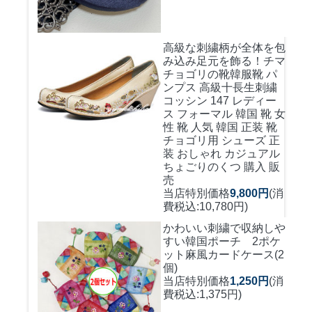
高級な刺繍柄が全体を包
み込み足元を飾る！
チマ
チョゴリの靴韓服靴 パ
ンプス 高級十長生刺繍
コッシン 147 レディー
ス フォーマル 韓国 靴 女
性 靴 人気 韓国 正装 靴
チョゴリ用 シューズ 正
装 おしゃれ カジュアル
ちょごりのくつ 購入 販
売
当店特別価格
9,800円
(消
費税込:10,780円)
かわいい刺繍で収納しや
すい
韓国ポーチ 2ポケ
ット麻風カードケース(2
個)
当店特別価格
1,250円
(消
費税込:1,375円)