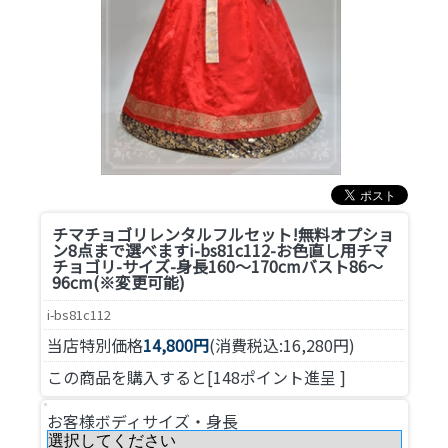
チマチョゴリレンタルフルセット!無料オプショ
ン8点まで選べます
i-bs81c112-お色直し用チマ
チョゴリ-サイズ-身長160～170cmバスト86～
96cm(※変更可能)
i-bs81c112
当店特別価格
14,800円
(消費税込:16,280円)
この商品を購入すると[148ポイント進呈 ]
お客様ボディサイズ・身長