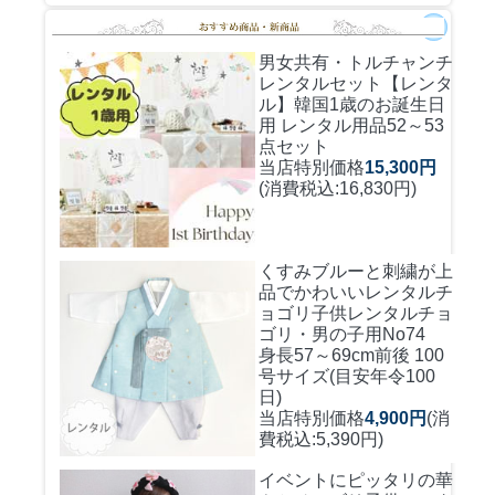
男女共有・トルチャンチ
レンタルセット
【レンタ
ル】韓国1歳のお誕生日
用 レンタル用品52～53
点セット
当店特別価格
15,300円
(消費税込:16,830円)
くすみブルーと刺繍が上
品でかわいいレンタルチ
ョゴリ
子供レンタルチョ
ゴリ・男の子用No74
身長57～69cm前後 100
号サイズ(目安年令100
日)
当店特別価格
4,900円
(消
費税込:5,390円)
イベントにピッタリの華