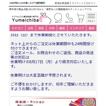
商品カテゴリ一覧
>
韓国雑貨
>
インテリア用品
>
座布団カバ
新規会員登録
マイページ
ログイン
3,980円以上のお買い上げで送料無料!
ー各種
> セットンチェックの座布団カバー
夢市場の商品点数は8,000点以上！業界No.1の韓国雑貨のネットショップです。
夏季休業についてお知らせ
カテゴリ
女性
男性
子供
雑貨
インテリア
寝具
誠に勝手ながら、2026年8月11日(火)〜2026年8月
16日（日）まで休業期間とさせていただきます。
ネット上からのご注文は休業期間中も24時間受け
付けできますが、
ご注文メール、お問合わせのご返信、商品の発送
等の対応は
休業明けの8月17日（月）より順次対応いたしま
す。
休業明けは大変混雑が予想されます。
ご不便をおかけしますが、何卒ご理解いただきま
すようお願い致します。