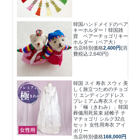
韓国ハンドメイドのペア
キーホルダー！
韓国雑
貨 ベアーチョゴリキー
ホルダー（ペア大）
当店特別価格
2,400円
(消
費税込:2,640円)
韓国 スイ 寿衣 スウィ 美
しく旅立つためのチョゴ
リ エンディングドレス
プレミアム寿衣スイセッ
ト「極（きわみ）」韓国
葬儀用死装束 経帷子 チ
マチョゴリ シルク32点
セット 女性用寿衣 アイ
ボリー
当店特別価格
168,000円