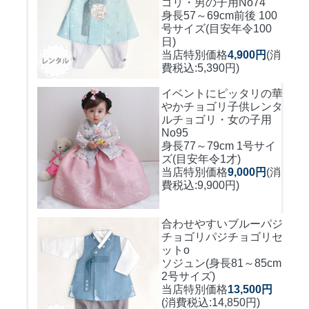
ゴリ・男の子用No74
身長57～69cm前後 100
号サイズ(目安年令100
日)
当店特別価格
4,900円
(消
費税込:5,390円)
イベントにピッタリの華
やかチョゴリ
子供レンタ
ルチョゴリ・女の子用
No95
身長77～79cm 1号サイ
ズ(目安年令1才)
当店特別価格
9,000円
(消
費税込:9,900円)
合わせやすいブルーパジ
チョゴリ
パジチョゴリセ
ットo
ソジュン(身長81～85cm
2号サイズ)
当店特別価格
13,500円
(消費税込:14,850円)