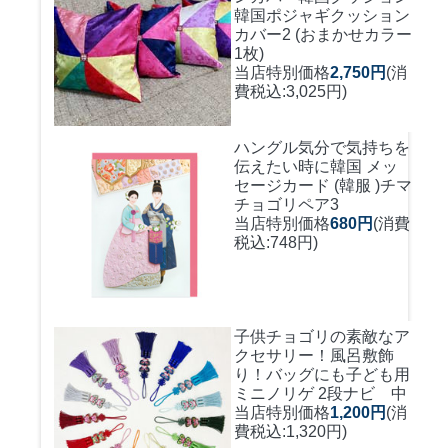
韓国ポジャギクッション
カバー2 (おまかせカラー
1枚)
当店特別価格
2,750円
(消
費税込:3,025円)
ハングル気分で気持ちを
伝えたい時に
韓国 メッ
セージカード (韓服 )チマ
チョゴリペア3
当店特別価格
680円
(消費
税込:748円)
子供チョゴリの素敵なア
クセサリー！風呂敷飾
り！バッグにも
子ども用
ミニノリゲ 2段ナビ 中
当店特別価格
1,200円
(消
費税込:1,320円)