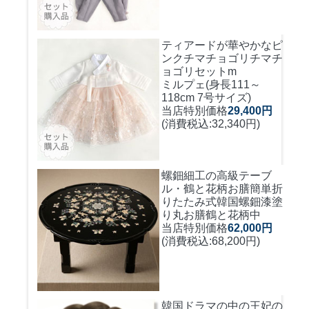
ティアードが華やかなピ
ンクチマチョゴリ
チマチ
ョゴリセットm
ミルプェ(身長111～
118cm 7号サイズ)
当店特別価格
29,400円
(消費税込:32,340円)
螺鈿細工の高級テーブ
ル・鶴と花柄お膳簡単折
りたたみ式
韓国螺鈿漆塗
り丸お膳鶴と花柄中
当店特別価格
62,000円
(消費税込:68,200円)
韓国ドラマの中の王妃の