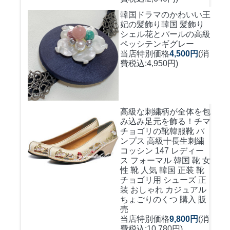
韓国ドラマのかわいい王
妃の髪飾り
韓国 髪飾り
シェル花とパールの高級
ペッシテンギグレー
当店特別価格
4,500円
(消
費税込:4,950円)
高級な刺繍柄が全体を包
み込み足元を飾る！
チマ
チョゴリの靴韓服靴 パ
ンプス 高級十長生刺繍
コッシン 147 レディー
ス フォーマル 韓国 靴 女
性 靴 人気 韓国 正装 靴
チョゴリ用 シューズ 正
装 おしゃれ カジュアル
ちょごりのくつ 購入 販
売
当店特別価格
9,800円
(消
費税込:10,780円)