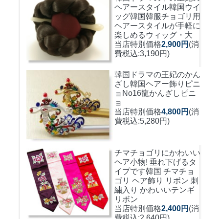
ヘアースタイル韓国ウイ
ッグ
韓国韓服チョゴリ用
ヘアースタイルが手軽に
楽しめるウィッグ・大
当店特別価格
2,900円
(消
費税込:3,190円)
韓国ドラマの王妃のかん
ざし
韓国ヘアー飾りピニ
ョNo16龍かんざしピニ
ョ
当店特別価格
4,800円
(消
費税込:5,280円)
チマチョゴリにかわいい
ヘア小物! 垂れ下げるタ
イプです
韓国 チマチョ
ゴリ ヘア飾り リボン 刺
繍入り かわいいテンギ
リボン
当店特別価格
2,400円
(消
費税込:2,640円)