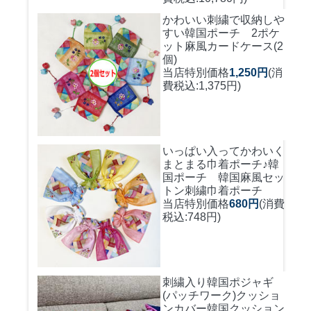
かわいい刺繍で収納しや
すい
韓国ポーチ 2ポケ
ット麻風カードケース(2
個)
当店特別価格
1,250円
(消
費税込:1,375円)
いっぱい入ってかわいく
まとまる巾着ポーチ♪
韓
国ポーチ 韓国麻風セッ
トン刺繍巾着ポーチ
当店特別価格
680円
(消費
税込:748円)
刺繍入り韓国ポジャギ
(パッチワーク)クッショ
ンカバー
韓国クッション