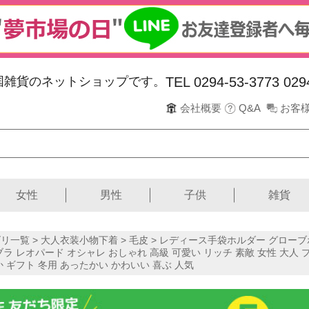
韓国雑貨のネットショップです。
TEL 0294-53-3773
029
会社概要
Q&A
お客
女性
男性
子供
雑貨
リ一覧 >
大人衣装小物下着
>
毛皮
> レディース手袋ホルダー グローブホ
ブラ レオパード オシャレ おしゃれ 高級 可愛い リッチ 素敵 女性 大人
か ギフト 冬用 あったかい かわいい 喜ぶ 人気