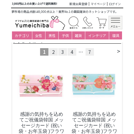
商品カテゴリ一覧
>
韓国雑貨
>
日用品・文房具
> メッセージ
新規会員登録
マイページ
ログイン
3,980円以上のお買い上げで送料無料!
カード
夢市場の商品点数は8,000点以上！業界No.1の韓国雑貨のネットショップです。
並び替え
カテゴリ
女性
男性
子供
雑貨
インテリア
寝具
メッセージカード
>
1
2
3
4
…
7
感謝の気持ちを込め
感謝の気持ちを込め
てご祝儀袋
韓国 メッ
てご祝儀袋
韓国 メッ
セージカード (祝い
セージカード (祝い
袋・お年玉袋 )フラワ
袋・お年玉袋 )フラワ