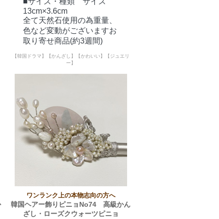
■サイズ・種類 サイズ
13cm×3.6cm
全て天然石使用の為重量、
色など変動がございますお
取り寄せ商品(約3週間)
【韓国ドラマ】【かんざし】【かわいい】【ジュエリ
ー】
ワンランク上の本物志向の方へ
か
韓国ヘアー飾りピニョNo74 高級かん
ざし・ローズクウォーツピニョ