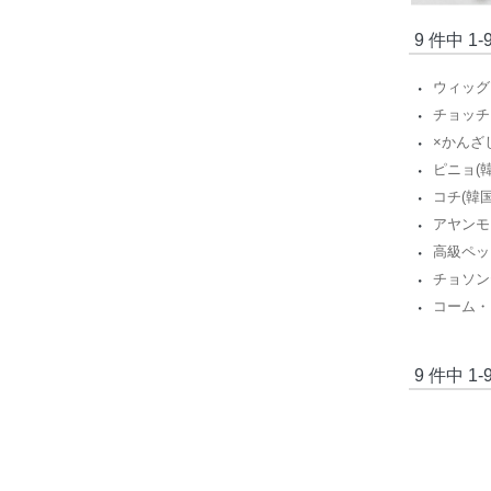
9 件中 1
ウィッグ
・
チョッチ
・
×かんざ
・
ピニョ(
・
コチ(韓
・
アヤンモ
・
高級ペッ
・
チョソン
・
コーム・
・
9 件中 1