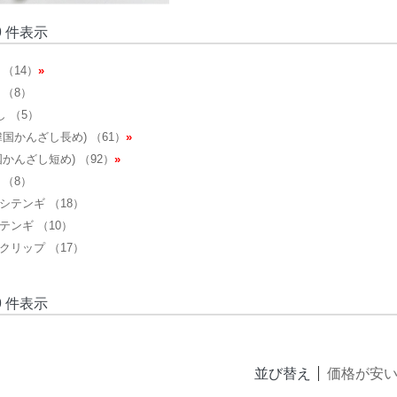
-9 件表示
 （14）
»
 （8）
し （5）
韓国かんざし長め) （61）
»
国かんざし短め) （92）
»
 （8）
シテンギ （18）
テンギ （10）
クリップ （17）
-9 件表示
並び替え
価格が安