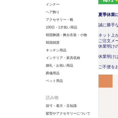
インナー
ヘア飾り
夏季休業
アクセサリー・靴
誠に勝手な
100日・1才祝い用品
韓国舞踊・舞台衣装・小物
ネット上
ご注文メ
韓国雑貨
休業明け
キッチン用品
休業明け
インテリア・家具収納
婚礼・お祝い用品
ご不便を
葬儀用品
ペット用品
読み物
採寸・着方・豆知識
髪型やアクセサリーについて