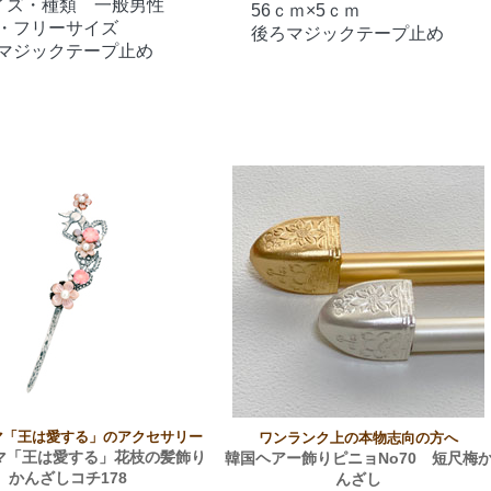
イズ・種類 一般男性
56ｃｍ×5ｃｍ
・フリーサイズ
後ろマジックテープ止め
マジックテープ止め
マ「王は愛する」のアクセサリー
ワンランク上の本物志向の方へ
マ「王は愛する」花枝の髪飾り
韓国ヘアー飾りピニョNo70 短尺梅
かんざしコチ178
んざし