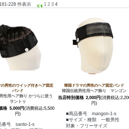
 181-228 件表示
1
2
3
4
マの男性のウイッグ付きヘア固定
韓国ドラマの男性のヘア固定バンド
バンド
韓国伝統男性用ヘア飾り マンゴン
男性用ヘア飾り かつらに使う
当店特別価格
2,000円
(消費税込:2,20
サントゥ
円)
価格
5,000円
(消費税込:5,500
円)
■商品番号 mangon-1-s
■サイズ・種類 一般男性
番号 santo-1-s
対象・フリーサイズ