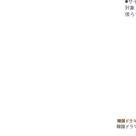
■サ
対象
後ろ
韓国ドラ
韓国ドラ