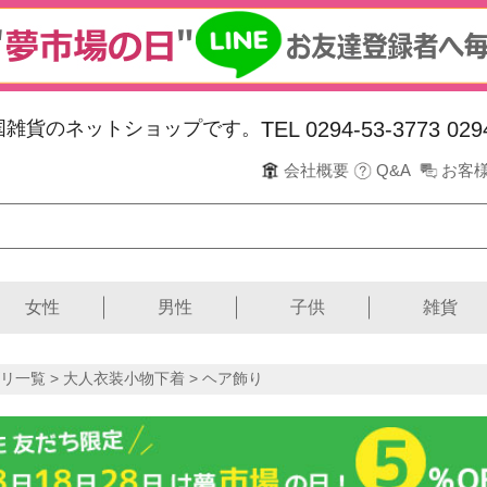
韓国雑貨のネットショップです。
TEL 0294-53-3773
029
会社概要
Q&A
お客
女性
男性
子供
雑貨
リ一覧 >
大人衣装小物下着
> ヘア飾り