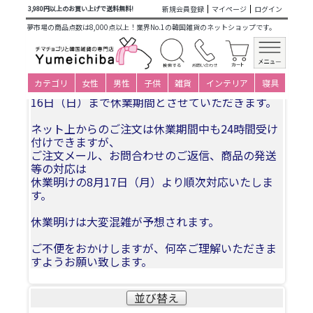
商品カテゴリ一覧
>
韓国雑貨
>
インテリア用品
> フォトフレ
新規会員登録
マイページ
ログイン
3,980円以上のお買い上げで送料無料!
ーム・ボード
夢市場の商品点数は8,000点以上！業界No.1の韓国雑貨のネットショップです。
夏季休業についてお知らせ
カテゴリ
女性
男性
子供
雑貨
インテリア
寝具
誠に勝手ながら、2026年8月11日(火)〜2026年8月
16日（日）まで休業期間とさせていただきます。
ネット上からのご注文は休業期間中も24時間受け
付けできますが、
ご注文メール、お問合わせのご返信、商品の発送
等の対応は
休業明けの8月17日（月）より順次対応いたしま
す。
休業明けは大変混雑が予想されます。
ご不便をおかけしますが、何卒ご理解いただきま
すようお願い致します。
並び替え