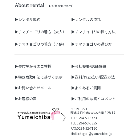
About rental
レンタルについて
▶レンタル規約
▶レンタルの流れ
▶チマチョゴリの着方（大人）
▶チマチョゴリの採寸方法
▶チマチョゴリの着方（子供）
▶チマチョゴリの選び方
▶夢市場からのご挨拶
▶会社概要/店舗情報
▶特定商取引法に基づく表示
▶送料/お支払い/配送方法
▶お問い合わせメール
▶よくあるご質問
▶お客様の声
▶ご利用の写真とコメント
〒319-1221
茨城県日立市おおみか町2-28-17
TEL:0294-53-3773
TEL:0294-53-5355
FAX:0294-32-7130
MAIL:chogori@yumeichiba.jp