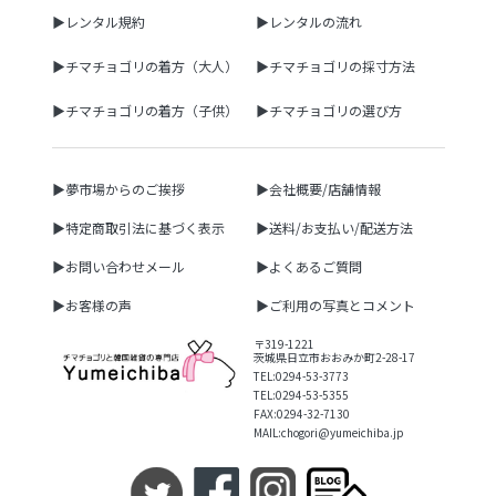
▶レンタル規約
▶レンタルの流れ
▶チマチョゴリの着方（大人）
▶チマチョゴリの採寸方法
▶チマチョゴリの着方（子供）
▶チマチョゴリの選び方
▶夢市場からのご挨拶
▶会社概要/店舗情報
▶特定商取引法に基づく表示
▶送料/お支払い/配送方法
▶お問い合わせメール
▶よくあるご質問
▶お客様の声
▶ご利用の写真とコメント
〒319-1221
茨城県日立市おおみか町2-28-17
TEL:0294-53-3773
TEL:0294-53-5355
FAX:0294-32-7130
MAIL:chogori@yumeichiba.jp