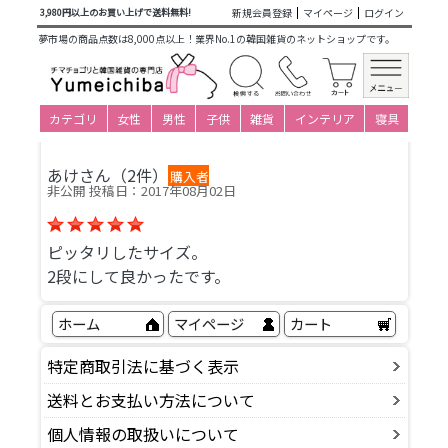
新規会員登録
マイページ
ログイン
3,980円以上のお買い上げで送料無料!
チマチョゴリの下着 韓服用 ソッチマ2段のレビュー
夢市場の商品点数は8,000点以上！業界No.1の韓国雑貨のネットショップです。
チマチョゴリの下着 韓服
用 ソッチマ2段
この商品の平均評価
カテゴリ
女性
男性
子供
雑貨
インテリア
寝具
5.00
あけさん（2件）
購入者
非公開 投稿日：2017年08月02日
ピッタリしたサイズ。
2段にして良かったです。
ホーム
マイページ
カート
特定商取引法に基づく表示
送料とお支払い方法について
個人情報の取扱いについて