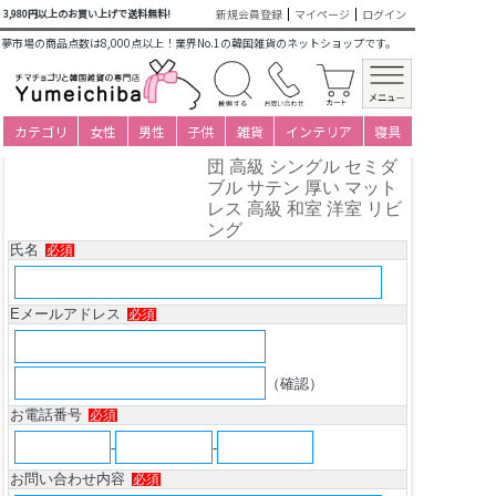
新規会員登録
マイページ
ログイン
3,980円以上のお買い上げで送料無料!
商品についてのお問い合わせ
夢市場の商品点数は8,000点以上！業界No.1の韓国雑貨のネットショップです。
韓国ドラマの王座の布団
ポリョセット チョントン
ポリョセット 敷布団 レ
トロ 安い 寝具 王妃の布
カテゴリ
女性
男性
子供
雑貨
インテリア
寝具
団 大きな座布団 長座布
団 高級 シングル セミダ
ブル サテン 厚い マット
レス 高級 和室 洋室 リビ
ング
氏名
必須
Eメールアドレス
必須
（確認）
お電話番号
必須
-
-
お問い合わせ内容
必須