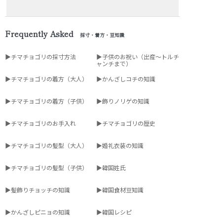
Frequently Asked
採寸・着方・豆知識
▶チマチョゴリの採寸方法
▶子供のお祝い（出産～トルチ
ャンチまで）
▶チマチョゴリの着方（大人）
▶かんざしコチの知識
▶チマチョゴリの着方（子供）
▶飾りノリゲの知識
▶チマチョゴリのお手入れ
▶チマチョゴリの歴史
▶チマチョゴリの髪型（大人）
▶婚礼衣装の知識
▶チマチョゴリの髪型（子供）
▶韓国姓氏
▶髪飾りチョッチの知識
▶韓国食材豆知識
▶かんざしピニョの知識
▶韓国レシピ