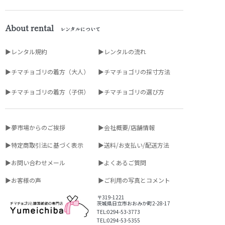
About rental
レンタルについて
▶レンタル規約
▶レンタルの流れ
▶チマチョゴリの着方（大人）
▶チマチョゴリの採寸方法
▶チマチョゴリの着方（子供）
▶チマチョゴリの選び方
▶夢市場からのご挨拶
▶会社概要/店舗情報
▶特定商取引法に基づく表示
▶送料/お支払い/配送方法
▶お問い合わせメール
▶よくあるご質問
▶お客様の声
▶ご利用の写真とコメント
〒319-1221
茨城県日立市おおみか町2-28-17
TEL:0294-53-3773
TEL:0294-53-5355