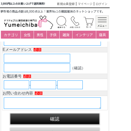
新規会員登録
マイページ
ログイン
3,980円以上のお買い上げで送料無料!
商品についてのお問い合わせ
夢市場の商品点数は8,000点以上！業界No.1の韓国雑貨のネットショップです。
韓服・チョゴリヘアー飾
り銀製ピニョNo04はな
びらかんざしピニョ
氏名
必須
カテゴリ
女性
男性
子供
雑貨
インテリア
寝具
Eメールアドレス
必須
（確認）
お電話番号
必須
-
-
お問い合わせ内容
必須