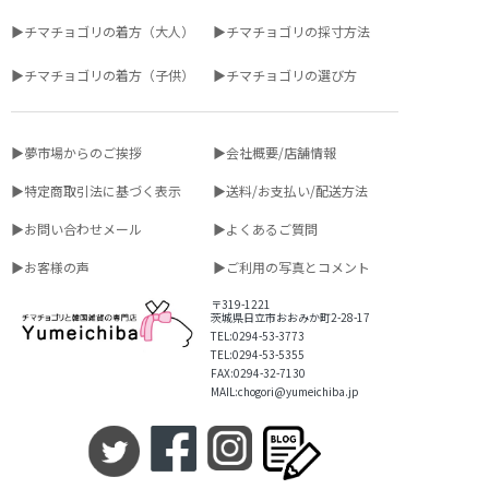
▶チマチョゴリの着方（大人）
▶チマチョゴリの採寸方法
▶チマチョゴリの着方（子供）
▶チマチョゴリの選び方
▶夢市場からのご挨拶
▶会社概要/店舗情報
▶特定商取引法に基づく表示
▶送料/お支払い/配送方法
▶お問い合わせメール
▶よくあるご質問
▶お客様の声
▶ご利用の写真とコメント
〒319-1221
茨城県日立市おおみか町2-28-17
TEL:0294-53-3773
TEL:0294-53-5355
FAX:0294-32-7130
MAIL:chogori@yumeichiba.jp