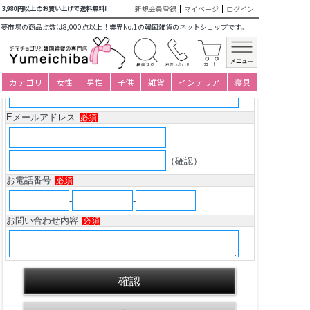
新規会員登録
マイページ
ログイン
3,980円以上のお買い上げで送料無料!
商品についてのお問い合わせ
夢市場の商品点数は8,000点以上！業界No.1の韓国雑貨のネットショップです。
韓国 メッセージカード
(カード兼年賀状)福梅チ
ュモニ6
氏名
必須
カテゴリ
女性
男性
子供
雑貨
インテリア
寝具
Eメールアドレス
必須
（確認）
お電話番号
必須
-
-
お問い合わせ内容
必須