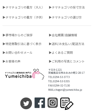
▶チマチョゴリの着方（大人）
▶チマチョゴリの採寸方法
▶チマチョゴリの着方（子供）
▶チマチョゴリの選び方
▶夢市場からのご挨拶
▶会社概要/店舗情報
▶特定商取引法に基づく表示
▶送料/お支払い/配送方法
▶お問い合わせメール
▶よくあるご質問
▶お客様の声
▶ご利用の写真とコメント
〒319-1221
茨城県日立市おおみか町2-28-17
TEL:0294-53-3773
TEL:0294-53-5355
FAX:0294-32-7130
MAIL:chogori@yumeichiba.jp