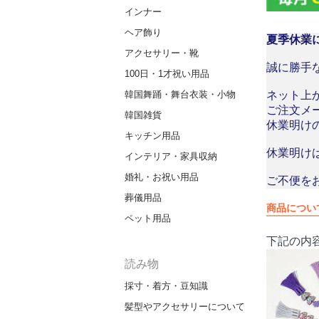
インナー
ヘア飾り
夏季休業
アクセサリー・靴
誠に勝手な
100日・1才祝い用品
ネット上
韓国舞踊・舞台衣装・小物
ご注文メ
韓国雑貨
休業明け
キッチン用品
休業明け
インテリア・家具収納
婚礼・お祝い用品
ご不便を
葬儀用品
商品につい
ペット用品
下記の内
読み物
採寸・着方・豆知識
髪型やアクセサリーについて