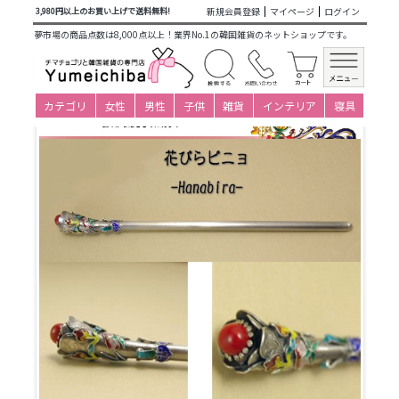
商品カテゴリ一覧
>
大人衣装小物下着
>
ヘア飾り
>
ピニョ(韓
新規会員登録
マイページ
ログイン
3,980円以上のお買い上げで送料無料!
国かんざし長め)
>
シルバーピニョ
> 韓服・チョゴリヘアー飾
夢市場の商品点数は8,000点以上！業界No.1の韓国雑貨のネットショップです。
り銀製ピニョNo04はなびらかんざしピニョ
カテゴリ
女性
男性
子供
雑貨
インテリア
寝具