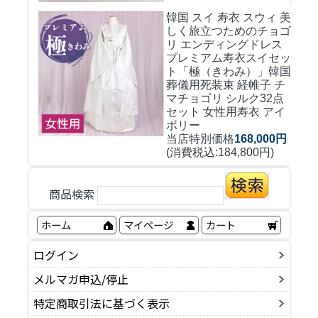
韓国 スイ 寿衣 スウィ 美
しく旅立つためのチョゴ
リ エンディングドレス
プレミアム寿衣スイセッ
ト「極（きわみ）」韓国
葬儀用死装束 経帷子 チ
マチョゴリ シルク32点
セット 女性用寿衣 アイ
ボリー
当店特別価格
168,000円
(消費税込:184,800円)
商品検索
ホーム
マイページ
カート
ログイン
メルマガ申込/停止
特定商取引法に基づく表示