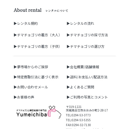
About rental
レンタルについて
▶レンタル規約
▶レンタルの流れ
▶チマチョゴリの着方（大人）
▶チマチョゴリの採寸方法
▶チマチョゴリの着方（子供）
▶チマチョゴリの選び方
▶夢市場からのご挨拶
▶会社概要/店舗情報
▶特定商取引法に基づく表示
▶送料/お支払い/配送方法
▶お問い合わせメール
▶よくあるご質問
▶お客様の声
▶ご利用の写真とコメント
〒319-1221
茨城県日立市おおみか町2-28-17
TEL:0294-53-3773
TEL:0294-53-5355
FAX:0294-32-7130