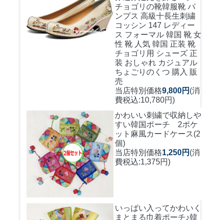
チョゴリの靴韓服靴 パ
ンプス 高級十長生刺繍
コッシン 147 レディー
ス フォーマル 韓国 靴 女
性 靴 人気 韓国 正装 靴
チョゴリ用 シューズ 正
装 おしゃれ カジュアル
ちょごりのくつ 購入 販
売
当店特別価格
9,800円
(消
費税込:10,780円)
かわいい刺繍で収納しや
すい
韓国ポーチ 2ポケ
ット麻風カードケース(2
個)
当店特別価格
1,250円
(消
費税込:1,375円)
いっぱい入ってかわいく
まとまる巾着ポーチ♪
韓