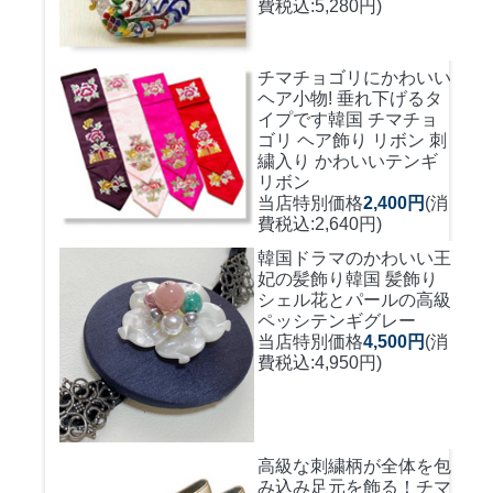
費税込:5,280円)
チマチョゴリにかわいい
ヘア小物! 垂れ下げるタ
イプです
韓国 チマチョ
ゴリ ヘア飾り リボン 刺
繍入り かわいいテンギ
リボン
当店特別価格
2,400円
(消
費税込:2,640円)
韓国ドラマのかわいい王
妃の髪飾り
韓国 髪飾り
シェル花とパールの高級
ペッシテンギグレー
当店特別価格
4,500円
(消
費税込:4,950円)
高級な刺繍柄が全体を包
み込み足元を飾る！
チマ