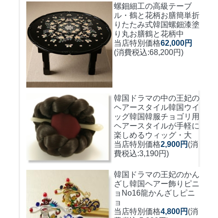
螺鈿細工の高級テーブ
ル・鶴と花柄お膳簡単折
りたたみ式
韓国螺鈿漆塗
り丸お膳鶴と花柄中
当店特別価格
62,000円
(消費税込:68,200円)
韓国ドラマの中の王妃の
ヘアースタイル韓国ウイ
ッグ
韓国韓服チョゴリ用
ヘアースタイルが手軽に
楽しめるウィッグ・大
当店特別価格
2,900円
(消
費税込:3,190円)
韓国ドラマの王妃のかん
ざし
韓国ヘアー飾りピニ
ョNo16龍かんざしピニ
ョ
当店特別価格
4,800円
(消