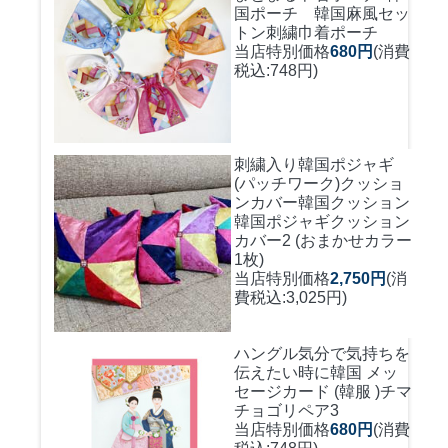
国ポーチ 韓国麻風セッ
トン刺繍巾着ポーチ
当店特別価格
680円
(消費
税込:748円)
刺繍入り韓国ポジャギ
(パッチワーク)クッショ
ンカバー
韓国クッション
韓国ポジャギクッション
カバー2 (おまかせカラー
1枚)
当店特別価格
2,750円
(消
費税込:3,025円)
ハングル気分で気持ちを
伝えたい時に
韓国 メッ
セージカード (韓服 )チマ
チョゴリペア3
当店特別価格
680円
(消費