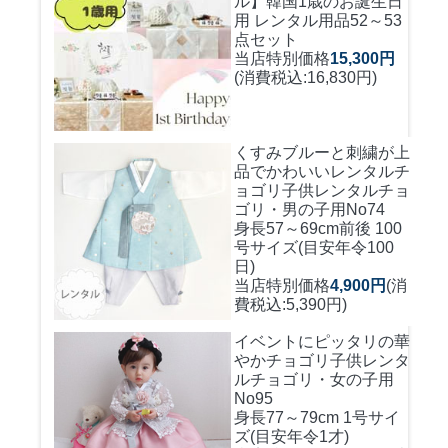
ル】韓国1歳のお誕生日
用 レンタル用品52～53
点セット
当店特別価格
15,300円
(消費税込:16,830円)
くすみブルーと刺繍が上
品でかわいいレンタルチ
ョゴリ
子供レンタルチョ
ゴリ・男の子用No74
身長57～69cm前後 100
号サイズ(目安年令100
日)
当店特別価格
4,900円
(消
費税込:5,390円)
イベントにピッタリの華
やかチョゴリ
子供レンタ
ルチョゴリ・女の子用
No95
身長77～79cm 1号サイ
ズ(目安年令1才)