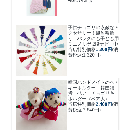
税込:748円)
子供チョゴリの素敵なア
クセサリー！風呂敷飾
り！バッグにも
子ども用
ミニノリゲ 2段ナビ 中
当店特別価格
1,200円
(消
費税込:1,320円)
韓国ハンドメイドのペア
キーホルダー！
韓国雑
貨 ベアーチョゴリキー
ホルダー（ペア大）
当店特別価格
2,400円
(消
費税込:2,640円)