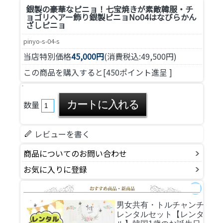
銀製の豪華なピニョ！七宝焼きが素敵
韓服・チ
ョゴリヘアー飾り銀製ピニョNo04はなびらかん
ざしピニョ
pinyo-s-04-s
当店特別価格
45,000円
(消費税込:49,500円)
この商品を購入すると[450ポイント進呈 ]
数量
レビューを書く
商品についてのお問い合わせ
お気に入りに登録
男女共有・トルチャンチ
レンタルセット
【レンタ