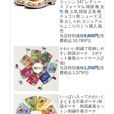
コッシン 147 レディー
ス フォーマル 韓国 靴 女
性 靴 人気 韓国 正装 靴
チョゴリ用 シューズ 正
装 おしゃれ カジュアル
ちょごりのくつ 購入 販
売
当店特別価格
9,800円
(消
費税込:10,780円)
かわいい刺繍で収納しや
すい
韓国ポーチ 2ポケ
ット麻風カードケース(2
個)
当店特別価格
1,250円
(消
費税込:1,375円)
いっぱい入ってかわいく
まとまる巾着ポーチ♪
韓
国ポーチ 韓国麻風セッ
トン刺繍巾着ポーチ