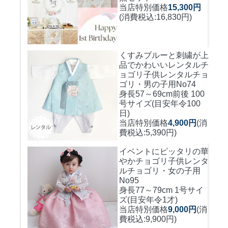
当店特別価格
15,300円
(消費税込:16,830円)
くすみブルーと刺繍が上
品でかわいいレンタルチ
ョゴリ
子供レンタルチョ
ゴリ・男の子用No74
身長57～69cm前後 100
号サイズ(目安年令100
日)
当店特別価格
4,900円
(消
費税込:5,390円)
イベントにピッタリの華
やかチョゴリ
子供レンタ
ルチョゴリ・女の子用
No95
身長77～79cm 1号サイ
ズ(目安年令1才)
当店特別価格
9,000円
(消
費税込:9,900円)