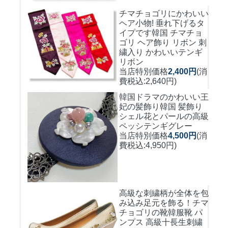
チマチョゴリにかわいい
ヘア小物! 垂れ下げるタ
イプです
韓国 チマチョ
ゴリ ヘア飾り リボン 刺
繍入り かわいいテンギ
リボン
当店特別価格
2,400円
(消
費税込:2,640円)
韓国ドラマのかわいい王
妃の髪飾り
韓国 髪飾り
シェル花とパールの高級
ペッシテンギグレー
当店特別価格
4,500円
(消
費税込:4,950円)
高級な刺繍柄が全体を包
み込み足元を飾る！
チマ
チョゴリの靴韓服靴 パ
ンプス 高級十長生刺繍