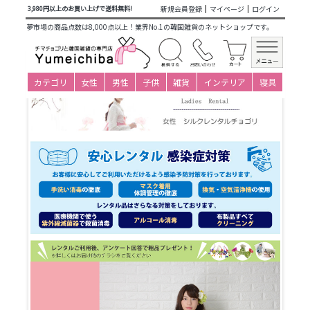
商品カテゴリ一覧
>
仕立て済み衣装(大人用レンタル)
>
一般レ
新規会員登録
マイページ
ログイン
3,980円以上のお買い上げで送料無料!
ンタルチョゴリ
>
女性シルクレンタルチョゴリ
> o-s201c237-
夢市場の商品点数は8,000点以上！業界No.1の韓国雑貨のネットショップです。
チマチョゴリレンタル韓服シルク-バスト84～94cm_身長+靴高
さ166～170cm
カテゴリ
女性
男性
子供
雑貨
インテリア
寝具