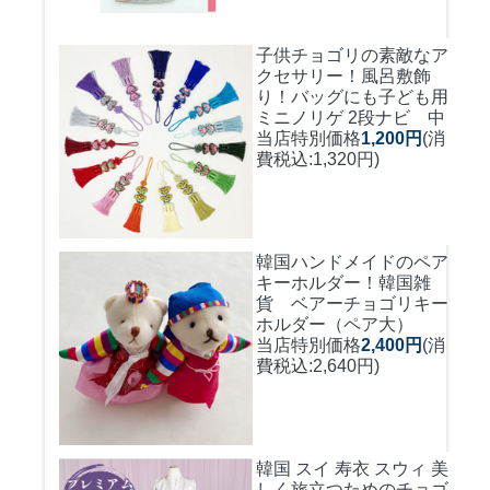
子供チョゴリの素敵なア
クセサリー！風呂敷飾
り！バッグにも
子ども用
ミニノリゲ 2段ナビ 中
当店特別価格
1,200円
(消
費税込:1,320円)
韓国ハンドメイドのペア
キーホルダー！
韓国雑
貨 ベアーチョゴリキー
ホルダー（ペア大）
当店特別価格
2,400円
(消
費税込:2,640円)
韓国 スイ 寿衣 スウィ 美
しく旅立つためのチョゴ