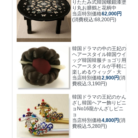
りたたみ式
韓国螺鈿漆塗
り丸お膳鶴と花柄中
当店特別価格
62,000円
(消費税込:68,200円)
韓国ドラマの中の王妃の
ヘアースタイル韓国ウイ
ッグ
韓国韓服チョゴリ用
ヘアースタイルが手軽に
楽しめるウィッグ・大
当店特別価格
2,900円
(消
費税込:3,190円)
韓国ドラマの王妃のかん
ざし
韓国ヘアー飾りピニ
ョNo16龍かんざしピニ
ョ
当店特別価格
4,800円
(消
費税込:5,280円)