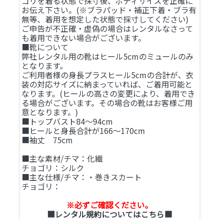
ゴリを着る状態で採寸後、ボディサイズを正確に
お伝え下さい。(※ブラパッド・補正下着・ブラ有
無等、着用を想定した状態で採寸してください)
ご申告が不正確・虚偽の場合はレンタルなさって
も着用できない場合がございます。
■靴について
弊社レンタル用の靴はヒール5cmのミュールのみ
となります。
ご利用者様の身長プラスヒール5cmの合計が、衣
装の対応サイズに納まっていれば、ご着用可能と
なります。(ヒールの高さの変更により、着用でき
る場合がございます。その場合の靴はお客様ご用
意となります。)
■トップバスト84～94cm
■ヒールと身長合計が166～170cm
■袖丈 75cm
■主な素材/チマ：化繊
チョゴリ：シルク
■主な仕様/チマ：・巻きスカート
チョゴリ：
※必ずご確認ください。
■レンタル規約についてはこちら■