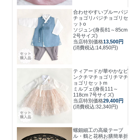
合わせやすいブルーパジ
チョゴリ
パジチョゴリセ
ットo
ソジュン(身長81～85cm
2号サイズ)
当店特別価格
13,500円
(消費税込:14,850円)
ティアードが華やかなピ
ンクチマチョゴリ
チマチ
ョゴリセットm
ミルプェ(身長111～
118cm 7号サイズ)
当店特別価格
29,400円
(消費税込:32,340円)
螺鈿細工の高級テーブ
ル・鶴と花柄お膳簡単折