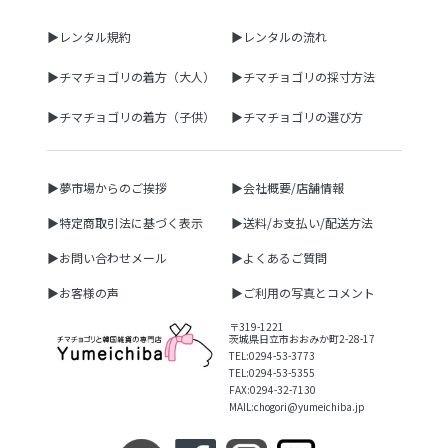
▶レンタル規約
▶レンタルの流れ
▶チマチョゴリの着方（大人）
▶チマチョゴリの採寸方法
▶チマチョゴリの着方（子供）
▶チマチョゴリの選び方
▶夢市場からのご挨拶
▶会社概要/店舗情報
▶特定商取引法に基づく表示
▶送料/お支払い/配送方法
▶お問い合わせメール
▶よくあるご質問
▶お客様の声
▶ご利用の写真とコメント
〒319-1221
茨城県日立市おおみか町2-28-17
TEL:0294-53-3773
TEL:0294-53-5355
FAX:0294-32-7130
MAIL:chogori@yumeichiba.jp