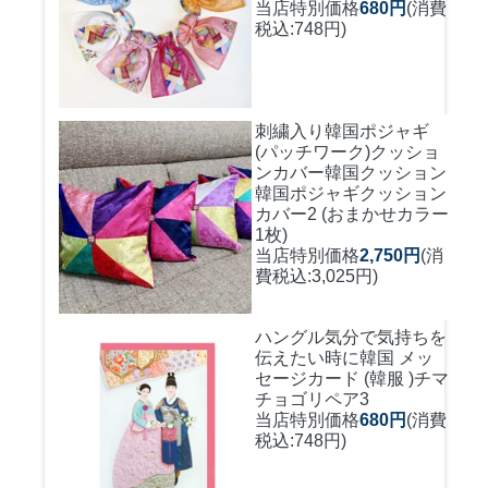
当店特別価格
680円
(消費
税込:748円)
刺繍入り韓国ポジャギ
(パッチワーク)クッショ
ンカバー
韓国クッション
韓国ポジャギクッション
カバー2 (おまかせカラー
1枚)
当店特別価格
2,750円
(消
費税込:3,025円)
ハングル気分で気持ちを
伝えたい時に
韓国 メッ
セージカード (韓服 )チマ
チョゴリペア3
当店特別価格
680円
(消費
税込:748円)