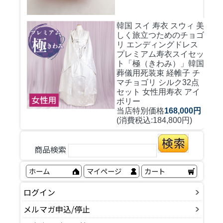
韓国 スイ 寿衣 スウィ 美
しく旅立つためのチョゴ
リ エンディングドレス
プレミアム寿衣スイセッ
ト「極（きわみ）」韓国
葬儀用死装束 経帷子 チ
マチョゴリ シルク32点
セット 女性用寿衣 アイ
ボリー
当店特別価格
168,000円
(消費税込:184,800円)
商品検索
ホーム
マイページ
カート
ログイン
メルマガ申込/停止