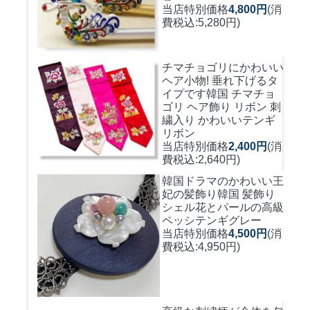
当店特別価格
4,800円
(消
費税込:5,280円)
チマチョゴリにかわいい
ヘア小物! 垂れ下げるタ
イプです
韓国 チマチョ
ゴリ ヘア飾り リボン 刺
繍入り かわいいテンギ
リボン
当店特別価格
2,400円
(消
費税込:2,640円)
韓国ドラマのかわいい王
妃の髪飾り
韓国 髪飾り
シェル花とパールの高級
ペッシテンギグレー
当店特別価格
4,500円
(消
費税込:4,950円)