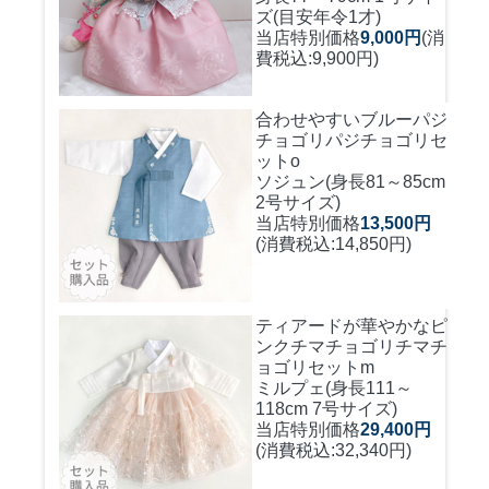
ズ(目安年令1才)
当店特別価格
9,000円
(消
費税込:9,900円)
合わせやすいブルーパジ
チョゴリ
パジチョゴリセ
ットo
ソジュン(身長81～85cm
2号サイズ)
当店特別価格
13,500円
(消費税込:14,850円)
ティアードが華やかなピ
ンクチマチョゴリ
チマチ
ョゴリセットm
ミルプェ(身長111～
118cm 7号サイズ)
当店特別価格
29,400円
(消費税込:32,340円)