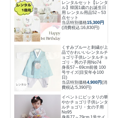
レンタルセット
【レンタ
ル】韓国1歳のお誕生日
用 レンタル用品52～53
点セット
当店特別価格
15,300円
(消費税込:16,830円)
くすみブルーと刺繍が上
品でかわいいレンタルチ
ョゴリ
子供レンタルチョ
ゴリ・男の子用No74
身長57～69cm前後 100
号サイズ(目安年令100
日)
当店特別価格
4,900円
(消
費税込:5,390円)
イベントにピッタリの華
やかチョゴリ
子供レンタ
ルチョゴリ・女の子用
No95
身長77～79cm 1号サイ