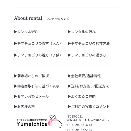
About rental
レンタルについて
▶レンタル規約
▶レンタルの流れ
▶チマチョゴリの着方（大人）
▶チマチョゴリの採寸方法
▶チマチョゴリの着方（子供）
▶チマチョゴリの選び方
▶夢市場からのご挨拶
▶会社概要/店舗情報
▶特定商取引法に基づく表示
▶送料/お支払い/配送方法
▶お問い合わせメール
▶よくあるご質問
▶お客様の声
▶ご利用の写真とコメント
〒319-1221
茨城県日立市おおみか町2-28-17
TEL:0294-53-3773
TEL:0294-53-5355