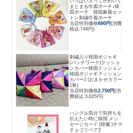
いっぱい入ってかわいく
まとまる巾着ポーチ♪
韓
国ポーチ 韓国麻風セッ
トン刺繍巾着ポーチ
当店特別価格
680円
(消費
税込:748円)
刺繍入り韓国ポジャギ
(パッチワーク)クッショ
ンカバー
韓国クッション
韓国ポジャギクッション
カバー2 (おまかせカラー
1枚)
当店特別価格
2,750円
(消
費税込:3,025円)
ハングル気分で気持ちを
伝えたい時に
韓国 メッ
セージカード (韓服 )チマ
チョゴリペア3