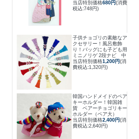
当店特別価格
680円
(消費
税込:748円)
子供チョゴリの素敵なア
クセサリー！風呂敷飾
り！バッグにも
子ども用
ミニノリゲ 2段ナビ 中
当店特別価格
1,200円
(消
費税込:1,320円)
韓国ハンドメイドのペア
キーホルダー！
韓国雑
貨 ベアーチョゴリキー
ホルダー（ペア大）
当店特別価格
2,400円
(消
費税込:2,640円)