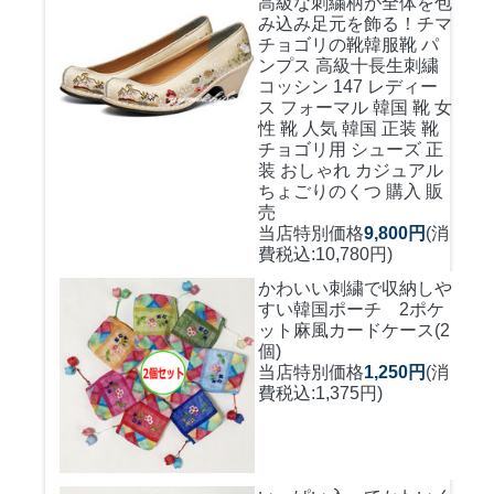
高級な刺繍柄が全体を包
み込み足元を飾る！
チマ
チョゴリの靴韓服靴 パ
ンプス 高級十長生刺繍
コッシン 147 レディー
ス フォーマル 韓国 靴 女
性 靴 人気 韓国 正装 靴
チョゴリ用 シューズ 正
装 おしゃれ カジュアル
ちょごりのくつ 購入 販
売
当店特別価格
9,800円
(消
費税込:10,780円)
かわいい刺繍で収納しや
すい
韓国ポーチ 2ポケ
ット麻風カードケース(2
個)
当店特別価格
1,250円
(消
費税込:1,375円)