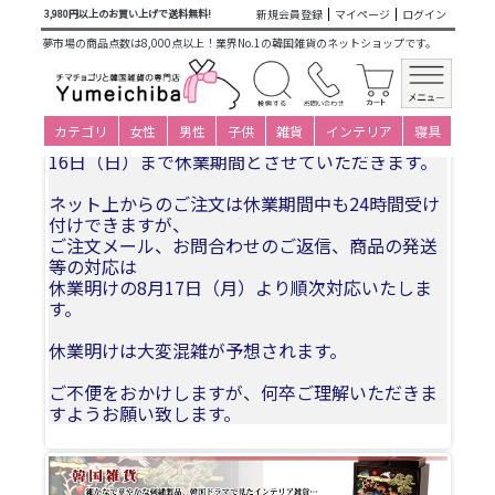
商品カテゴリ一覧
>
韓国雑貨
>
日用品・文房具
>
メッセージ
新規会員登録
マイページ
ログイン
3,980円以上のお買い上げで送料無料!
カード
> 韓国 メッセージカード (カード兼年賀状)ノリゲ1
夢市場の商品点数は8,000点以上！業界No.1の韓国雑貨のネットショップです。
夏季休業についてお知らせ
カテゴリ
女性
男性
子供
雑貨
インテリア
寝具
誠に勝手ながら、2026年8月11日(火)〜2026年8月
16日（日）まで休業期間とさせていただきます。
ネット上からのご注文は休業期間中も24時間受け
付けできますが、
ご注文メール、お問合わせのご返信、商品の発送
等の対応は
休業明けの8月17日（月）より順次対応いたしま
す。
休業明けは大変混雑が予想されます。
ご不便をおかけしますが、何卒ご理解いただきま
すようお願い致します。