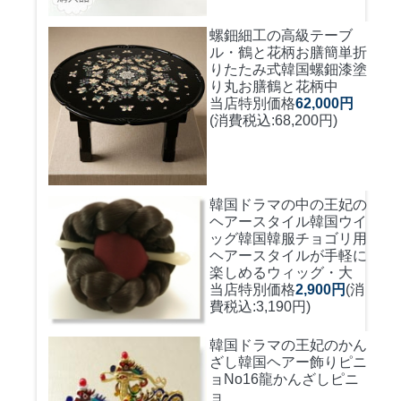
螺鈿細工の高級テーブ
ル・鶴と花柄お膳簡単折
りたたみ式
韓国螺鈿漆塗
り丸お膳鶴と花柄中
当店特別価格
62,000円
(消費税込:68,200円)
韓国ドラマの中の王妃の
ヘアースタイル韓国ウイ
ッグ
韓国韓服チョゴリ用
ヘアースタイルが手軽に
楽しめるウィッグ・大
当店特別価格
2,900円
(消
費税込:3,190円)
韓国ドラマの王妃のかん
ざし
韓国ヘアー飾りピニ
ョNo16龍かんざしピニ
ョ