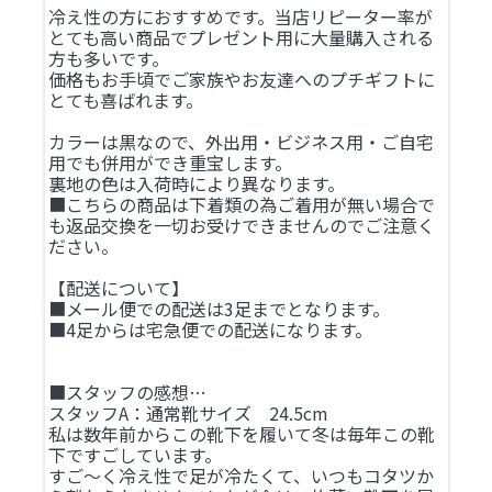
冷え性の方におすすめです。当店リピーター率が
とても高い商品でプレゼント用に大量購入される
方も多いです。
価格もお手頃でご家族やお友達へのプチギフトに
とても喜ばれます。
カラーは黒なので、外出用・ビジネス用・ご自宅
用でも併用ができ重宝します。
裏地の色は入荷時により異なります。
■こちらの商品は下着類の為ご着用が無い場合で
も返品交換を一切お受けできませんのでご注意く
ださい。
【配送について】
■メール便での配送は3足までとなります。
■4足からは宅急便での配送になります。
■スタッフの感想…
スタッフA：通常靴サイズ 24.5cm
私は数年前からこの靴下を履いて冬は毎年この靴
下ですごしています。
すご～く冷え性で足が冷たくて、いつもコタツか