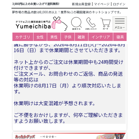
商品カテゴリ一覧
>
大人衣装小物下着
>
専用インナー類
>
靴
新規会員登録
マイページ
ログイン
3,980円以上のお買い上げで送料無料!
下・防寒商品
> 冷え性解消 韓国 総ボアあったか靴下 ポソン 冷
夢市場の商品点数は8,000点以上！業界No.1の韓国雑貨のネットショップです。
え取り靴下 ソックス★くるぶし 黒22.5-26cm
夏季休業についてお知らせ
カテゴリ
女性
男性
子供
雑貨
インテリア
寝具
誠に勝手ながら、2026年8月11日(火)〜2026年8月
16日（日）まで休業期間とさせていただきます。
ネット上からのご注文は休業期間中も24時間受け
付けできますが、
ご注文メール、お問合わせのご返信、商品の発送
等の対応は
休業明けの8月17日（月）より順次対応いたしま
す。
休業明けは大変混雑が予想されます。
ご不便をおかけしますが、何卒ご理解いただきま
すようお願い致します。