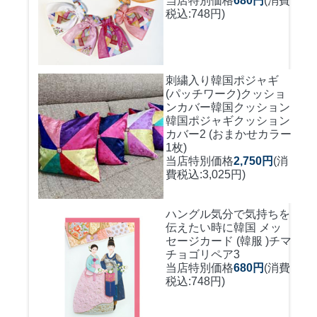
当店特別価格
680円
(消費
税込:748円)
刺繍入り韓国ポジャギ
(パッチワーク)クッショ
ンカバー
韓国クッション
韓国ポジャギクッション
カバー2 (おまかせカラー
1枚)
当店特別価格
2,750円
(消
費税込:3,025円)
ハングル気分で気持ちを
伝えたい時に
韓国 メッ
セージカード (韓服 )チマ
チョゴリペア3
当店特別価格
680円
(消費
税込:748円)