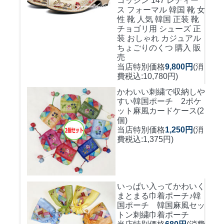
コッシン 147 レディー
ス フォーマル 韓国 靴 女
性 靴 人気 韓国 正装 靴
チョゴリ用 シューズ 正
装 おしゃれ カジュアル
ちょごりのくつ 購入 販
売
当店特別価格
9,800円
(消
費税込:10,780円)
かわいい刺繍で収納しや
すい
韓国ポーチ 2ポケ
ット麻風カードケース(2
個)
当店特別価格
1,250円
(消
費税込:1,375円)
いっぱい入ってかわいく
まとまる巾着ポーチ♪
韓
国ポーチ 韓国麻風セッ
トン刺繍巾着ポーチ