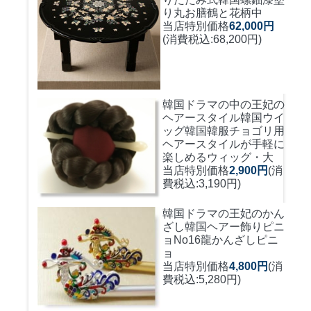
り丸お膳鶴と花柄中
当店特別価格
62,000円
(消費税込:68,200円)
韓国ドラマの中の王妃の
ヘアースタイル韓国ウイ
ッグ
韓国韓服チョゴリ用
ヘアースタイルが手軽に
楽しめるウィッグ・大
当店特別価格
2,900円
(消
費税込:3,190円)
韓国ドラマの王妃のかん
ざし
韓国ヘアー飾りピニ
ョNo16龍かんざしピニ
ョ
当店特別価格
4,800円
(消
費税込:5,280円)