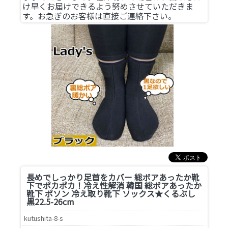
け早くお届けできるよう努めさせていただきま
す。お急ぎのお客様は直接ご連絡下さい。
長めでしっかり足首をカバー 総ボアあったか靴
下でポカポカ！
冷え性解消 韓国 総ボアあったか
靴下 ポソン 冷え取り靴下 ソックス★くるぶし
黒22.5-26cm
kutushita-8-s