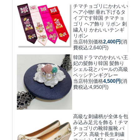
チマチョゴリにかわいい
ヘア小物! 垂れ下げるタ
イプです
韓国 チマチョ
ゴリ ヘア飾り リボン 刺
繍入り かわいいテンギ
リボン
当店特別価格
2,400円
(消
費税込:2,640円)
韓国ドラマのかわいい王
妃の髪飾り
韓国 髪飾り
シェル花とパールの高級
ペッシテンギグレー
当店特別価格
4,500円
(消
費税込:4,950円)
高級な刺繍柄が全体を包
み込み足元を飾る！
チマ
チョゴリの靴韓服靴 パ
ンプス 高級十長生刺繍