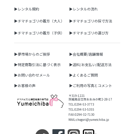
▶レンタル規約
▶レンタルの流れ
▶チマチョゴリの着方（大人）
▶チマチョゴリの採寸方法
▶チマチョゴリの着方（子供）
▶チマチョゴリの選び方
▶夢市場からのご挨拶
▶会社概要/店舗情報
▶特定商取引法に基づく表示
▶送料/お支払い/配送方法
▶お問い合わせメール
▶よくあるご質問
▶お客様の声
▶ご利用の写真とコメント
〒319-1221
茨城県日立市おおみか町2-28-17
TEL:0294-53-3773
TEL:0294-53-5355
FAX:0294-32-7130
MAIL:chogori@yumeichiba.jp