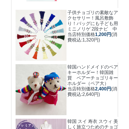
子供チョゴリの素敵なア
クセサリー！風呂敷飾
り！バッグにも
子ども用
ミニノリゲ 2段ナビ 中
当店特別価格
1,200円
(消
費税込:1,320円)
韓国ハンドメイドのペア
キーホルダー！
韓国雑
貨 ベアーチョゴリキー
ホルダー（ペア大）
当店特別価格
2,400円
(消
費税込:2,640円)
韓国 スイ 寿衣 スウィ 美
しく旅立つためのチョゴ