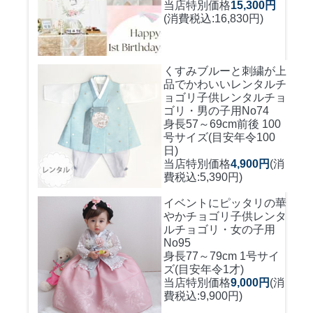
当店特別価格
15,300円
(消費税込:16,830円)
くすみブルーと刺繍が上
品でかわいいレンタルチ
ョゴリ
子供レンタルチョ
ゴリ・男の子用No74
身長57～69cm前後 100
号サイズ(目安年令100
日)
当店特別価格
4,900円
(消
費税込:5,390円)
イベントにピッタリの華
やかチョゴリ
子供レンタ
ルチョゴリ・女の子用
No95
身長77～79cm 1号サイ
ズ(目安年令1才)
当店特別価格
9,000円
(消
費税込:9,900円)