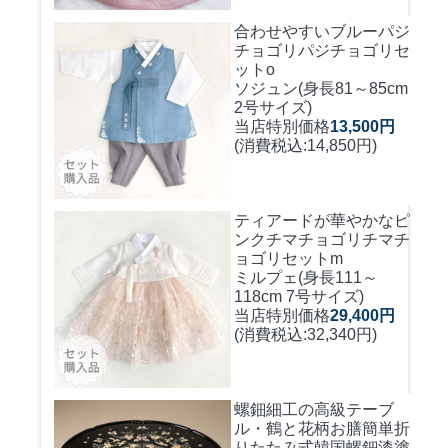
合わせやすいブルーパジ
チョゴリ
パジチョゴリセ
ットo
ソジュン(身長81～85cm
2号サイズ)
当店特別価格
13,500円
(消費税込:14,850円)
ティアードが華やかなピ
ンクチマチョゴリ
チマチ
ョゴリセットm
ミルプェ(身長111～
118cm 7号サイズ)
当店特別価格
29,400円
(消費税込:32,340円)
螺鈿細工の高級テーブ
ル・鶴と花柄お膳簡単折
りたたみ式
韓国螺鈿漆塗