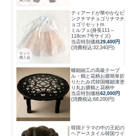
ティアードが華やかなピ
ンクチマチョゴリ
チマチ
ョゴリセットm
ミルプェ(身長111～
118cm 7号サイズ)
当店特別価格
29,400円
(消費税込:32,340円)
螺鈿細工の高級テーブ
ル・鶴と花柄お膳簡単折
りたたみ式
韓国螺鈿漆塗
り丸お膳鶴と花柄中
当店特別価格
62,000円
(消費税込:68,200円)
韓国ドラマの中の王妃の
ヘアースタイル韓国ウイ