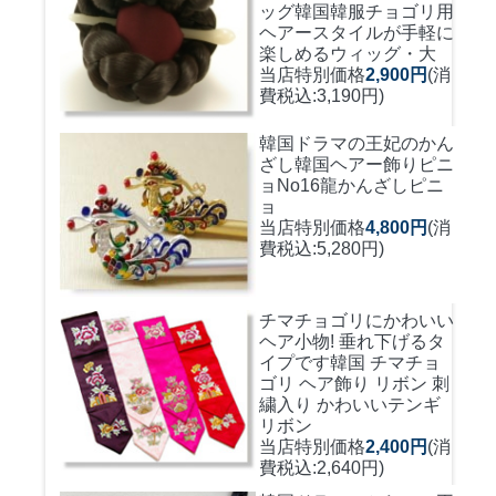
ッグ
韓国韓服チョゴリ用
ヘアースタイルが手軽に
楽しめるウィッグ・大
当店特別価格
2,900円
(消
費税込:3,190円)
韓国ドラマの王妃のかん
ざし
韓国ヘアー飾りピニ
ョNo16龍かんざしピニ
ョ
当店特別価格
4,800円
(消
費税込:5,280円)
チマチョゴリにかわいい
ヘア小物! 垂れ下げるタ
イプです
韓国 チマチョ
ゴリ ヘア飾り リボン 刺
繍入り かわいいテンギ
リボン
当店特別価格
2,400円
(消
費税込:2,640円)