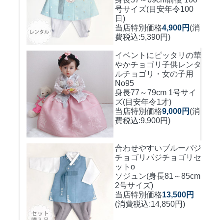
号サイズ(目安年令100
日)
当店特別価格
4,900円
(消
費税込:5,390円)
イベントにピッタリの華
やかチョゴリ
子供レンタ
ルチョゴリ・女の子用
No95
身長77～79cm 1号サイ
ズ(目安年令1才)
当店特別価格
9,000円
(消
費税込:9,900円)
合わせやすいブルーパジ
チョゴリ
パジチョゴリセ
ットo
ソジュン(身長81～85cm
2号サイズ)
当店特別価格
13,500円
(消費税込:14,850円)