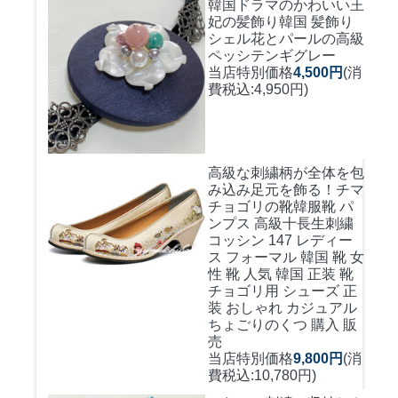
韓国ドラマのかわいい王
妃の髪飾り
韓国 髪飾り
シェル花とパールの高級
ペッシテンギグレー
当店特別価格
4,500円
(消
費税込:4,950円)
高級な刺繍柄が全体を包
み込み足元を飾る！
チマ
チョゴリの靴韓服靴 パ
ンプス 高級十長生刺繍
コッシン 147 レディー
ス フォーマル 韓国 靴 女
性 靴 人気 韓国 正装 靴
チョゴリ用 シューズ 正
装 おしゃれ カジュアル
ちょごりのくつ 購入 販
売
当店特別価格
9,800円
(消
費税込:10,780円)