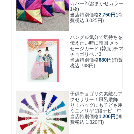
カバー2 (おまかせカラー
1枚)
当店特別価格
2,750円
(消
費税込:3,025円)
ハングル気分で気持ちを
伝えたい時に
韓国 メッ
セージカード (韓服 )チマ
チョゴリペア3
当店特別価格
680円
(消費
税込:748円)
子供チョゴリの素敵なア
クセサリー！風呂敷飾
り！バッグにも
子ども用
ミニノリゲ 2段ナビ 中
当店特別価格
1,200円
(消
費税込:1,320円)