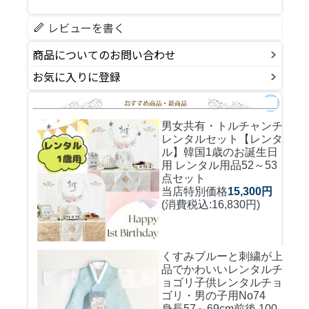
レビューを書く
商品についてのお問い合わせ
お気に入りに登録
男女共有・トルチャンチ
レンタルセット
【レンタ
ル】韓国1歳のお誕生日
用 レンタル用品52～53
点セット
当店特別価格
15,300円
(消費税込:16,830円)
くすみブルーと刺繍が上
品でかわいいレンタルチ
ョゴリ
子供レンタルチョ
ゴリ・男の子用No74
身長57～69cm前後 100