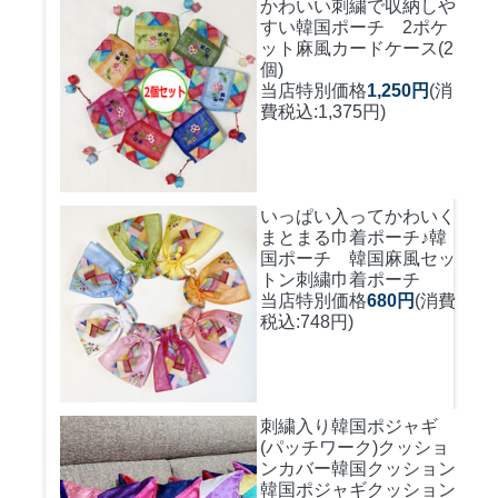
かわいい刺繍で収納しや
すい
韓国ポーチ 2ポケ
ット麻風カードケース(2
個)
当店特別価格
1,250円
(消
費税込:1,375円)
いっぱい入ってかわいく
まとまる巾着ポーチ♪
韓
国ポーチ 韓国麻風セッ
トン刺繍巾着ポーチ
当店特別価格
680円
(消費
税込:748円)
刺繍入り韓国ポジャギ
(パッチワーク)クッショ
ンカバー
韓国クッション
韓国ポジャギクッション