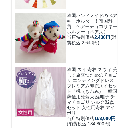
韓国ハンドメイドのペア
キーホルダー！
韓国雑
貨 ベアーチョゴリキー
ホルダー（ペア大）
当店特別価格
2,400円
(消
費税込:2,640円)
韓国 スイ 寿衣 スウィ 美
しく旅立つためのチョゴ
リ エンディングドレス
プレミアム寿衣スイセッ
ト「極（きわみ）」韓国
葬儀用死装束 経帷子 チ
マチョゴリ シルク32点
セット 女性用寿衣 アイ
ボリー
当店特別価格
168,000円
(消費税込:184,800円)