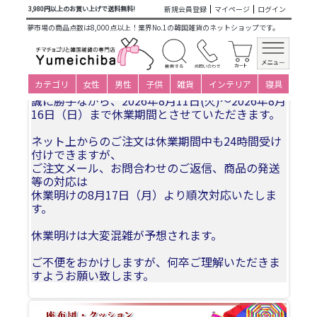
商品カテゴリ一覧
>
韓国雑貨
>
インテリア用品
>
クッション
新規会員登録
マイページ
ログイン
3,980円以上のお買い上げで送料無料!
カバー各種
>
限定品・オーダークッションカバー
> ベージュの
夢市場の商品点数は8,000点以上！業界No.1の韓国雑貨のネットショップです。
チェック柄クッションカバー
夏季休業についてお知らせ
カテゴリ
女性
男性
子供
雑貨
インテリア
寝具
誠に勝手ながら、2026年8月11日(火)〜2026年8月
16日（日）まで休業期間とさせていただきます。
ネット上からのご注文は休業期間中も24時間受け
付けできますが、
ご注文メール、お問合わせのご返信、商品の発送
等の対応は
休業明けの8月17日（月）より順次対応いたしま
す。
休業明けは大変混雑が予想されます。
ご不便をおかけしますが、何卒ご理解いただきま
すようお願い致します。