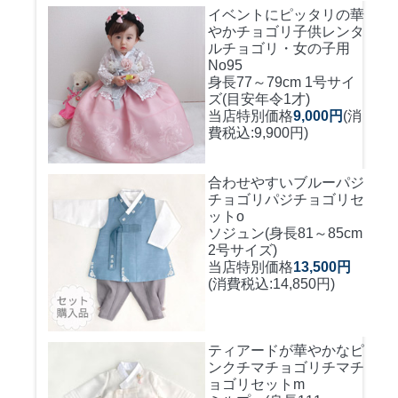
イベントにピッタリの華
やかチョゴリ
子供レンタ
ルチョゴリ・女の子用
No95
身長77～79cm 1号サイ
ズ(目安年令1才)
当店特別価格
9,000円
(消
費税込:9,900円)
合わせやすいブルーパジ
チョゴリ
パジチョゴリセ
ットo
ソジュン(身長81～85cm
2号サイズ)
当店特別価格
13,500円
(消費税込:14,850円)
ティアードが華やかなピ
ンクチマチョゴリ
チマチ
ョゴリセットm