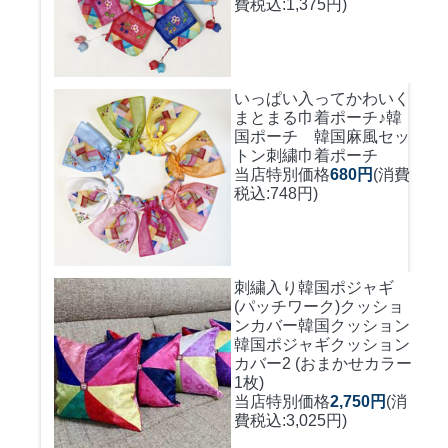
費税込:1,375円)
いっぱい入ってかわいく
まとまる巾着ポーチ♪
韓
国ポーチ 韓国麻風セッ
トン刺繍巾着ポーチ
当店特別価格
680円
(消費
税込:748円)
刺繍入り韓国ポジャギ
(パッチワーク)クッショ
ンカバー
韓国クッション
韓国ポジャギクッション
カバー2 (おまかせカラー
1枚)
当店特別価格
2,750円
(消
費税込:3,025円)