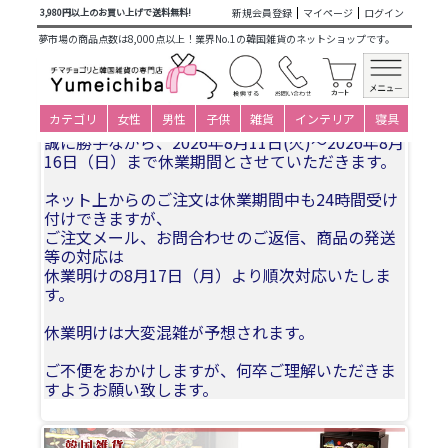
商品カテゴリ一覧
>
韓国雑貨
>
キッチン・食器・エプロン
>
新規会員登録
マイページ
ログイン
3,980円以上のお買い上げで送料無料!
韓国食器・陶器
>
食器・螺鈿・漆器
> 韓国ステンレスご飯茶
夢市場の商品点数は8,000点以上！業界No.1の韓国雑貨のネットショップです。
碗、スープ碗 1客セット3ピース
夏季休業についてお知らせ
カテゴリ
女性
男性
子供
雑貨
インテリア
寝具
誠に勝手ながら、2026年8月11日(火)〜2026年8月
16日（日）まで休業期間とさせていただきます。
ネット上からのご注文は休業期間中も24時間受け
付けできますが、
ご注文メール、お問合わせのご返信、商品の発送
等の対応は
休業明けの8月17日（月）より順次対応いたしま
す。
休業明けは大変混雑が予想されます。
ご不便をおかけしますが、何卒ご理解いただきま
すようお願い致します。