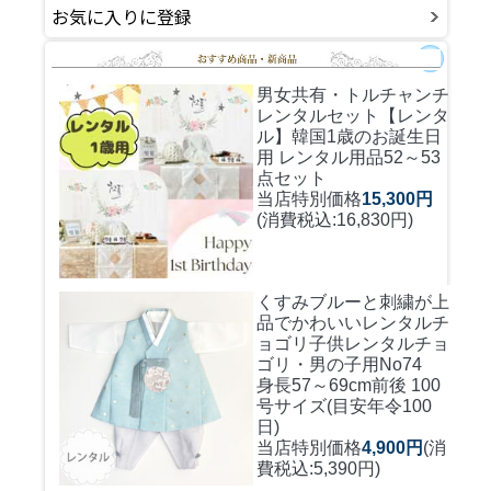
お気に入りに登録
男女共有・トルチャンチ
レンタルセット
【レンタ
ル】韓国1歳のお誕生日
用 レンタル用品52～53
点セット
当店特別価格
15,300円
(消費税込:16,830円)
くすみブルーと刺繍が上
品でかわいいレンタルチ
ョゴリ
子供レンタルチョ
ゴリ・男の子用No74
身長57～69cm前後 100
号サイズ(目安年令100
日)
当店特別価格
4,900円
(消
費税込:5,390円)