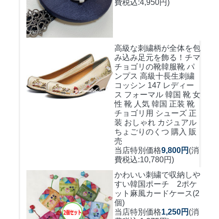
費税込:4,950円)
高級な刺繍柄が全体を包
み込み足元を飾る！
チマ
チョゴリの靴韓服靴 パ
ンプス 高級十長生刺繍
コッシン 147 レディー
ス フォーマル 韓国 靴 女
性 靴 人気 韓国 正装 靴
チョゴリ用 シューズ 正
装 おしゃれ カジュアル
ちょごりのくつ 購入 販
売
当店特別価格
9,800円
(消
費税込:10,780円)
かわいい刺繍で収納しや
すい
韓国ポーチ 2ポケ
ット麻風カードケース(2
個)
当店特別価格
1,250円
(消