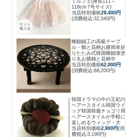
ミルプェ(身長111～
118cm 7号サイズ)
当店特別価格
29,400円
(消費税込:32,340円)
螺鈿細工の高級テーブ
ル・鶴と花柄お膳簡単折
りたたみ式
韓国螺鈿漆塗
り丸お膳鶴と花柄中
当店特別価格
62,000円
(消費税込:68,200円)
韓国ドラマの中の王妃の
ヘアースタイル韓国ウイ
ッグ
韓国韓服チョゴリ用
ヘアースタイルが手軽に
楽しめるウィッグ・大
当店特別価格
2,900円
(消
費税込:3,190円)