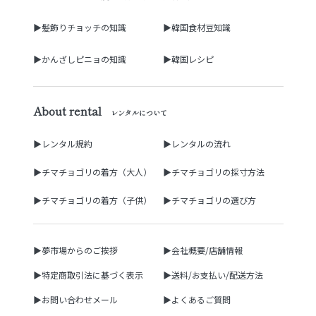
▶髪飾りチョッチの知識
▶韓国食材豆知識
▶かんざしピニョの知識
▶韓国レシピ
About rental
レンタルについて
▶レンタル規約
▶レンタルの流れ
▶チマチョゴリの着方（大人）
▶チマチョゴリの採寸方法
▶チマチョゴリの着方（子供）
▶チマチョゴリの選び方
▶夢市場からのご挨拶
▶会社概要/店舗情報
▶特定商取引法に基づく表示
▶送料/お支払い/配送方法
▶お問い合わせメール
▶よくあるご質問