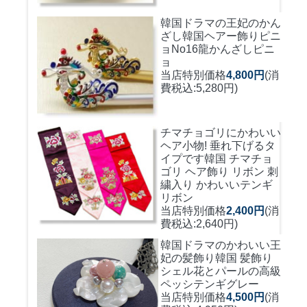
韓国ドラマの王妃のかん
ざし
韓国ヘアー飾りピニ
ョNo16龍かんざしピニ
ョ
当店特別価格
4,800円
(消
費税込:5,280円)
チマチョゴリにかわいい
ヘア小物! 垂れ下げるタ
イプです
韓国 チマチョ
ゴリ ヘア飾り リボン 刺
繍入り かわいいテンギ
リボン
当店特別価格
2,400円
(消
費税込:2,640円)
韓国ドラマのかわいい王
妃の髪飾り
韓国 髪飾り
シェル花とパールの高級
ペッシテンギグレー
当店特別価格
4,500円
(消