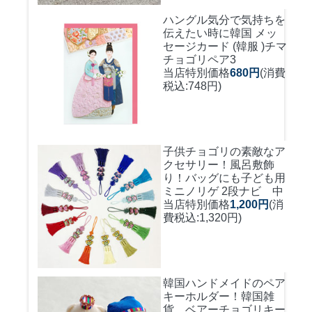
ハングル気分で気持ちを
伝えたい時に
韓国 メッ
セージカード (韓服 )チマ
チョゴリペア3
当店特別価格
680円
(消費
税込:748円)
子供チョゴリの素敵なア
クセサリー！風呂敷飾
り！バッグにも
子ども用
ミニノリゲ 2段ナビ 中
当店特別価格
1,200円
(消
費税込:1,320円)
韓国ハンドメイドのペア
キーホルダー！
韓国雑
貨 ベアーチョゴリキー