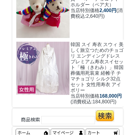
ホルダー（ペア大）
当店特別価格
2,400円
(消
費税込:2,640円)
韓国 スイ 寿衣 スウィ 美
しく旅立つためのチョゴ
リ エンディングドレス
プレミアム寿衣スイセッ
ト「極（きわみ）」韓国
葬儀用死装束 経帷子 チ
マチョゴリ シルク32点
セット 女性用寿衣 アイ
ボリー
当店特別価格
168,000円
(消費税込:184,800円)
商品検索
ホーム
マイページ
カート