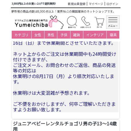
商品カテゴリ一覧
>
仕立て済み衣装(子ども用レンタル)
>
男の
新規会員登録
マイページ
ログイン
3,980円以上のお買い上げで送料無料!
子レンタルパジチョゴリ
> 13-14才(身長150～159cm)
夢市場の商品点数は8,000点以上！業界No.1の韓国雑貨のネットショップです。
夏季休業についてお知らせ
カテゴリ
女性
男性
子供
雑貨
インテリア
寝具
誠に勝手ながら、2026年8月11日(火)〜2026年8月
16日（日）まで休業期間とさせていただきます。
ネット上からのご注文は休業期間中も24時間受け
付けできますが、
ご注文メール、お問合わせのご返信、商品の発送
等の対応は
休業明けの8月17日（月）より順次対応いたしま
す。
休業明けは大変混雑が予想されます。
ご不便をおかけしますが、何卒ご理解いただきま
すようお願い致します。
ジュニアベビーレンタルチョゴリ男の子13～14歳
用