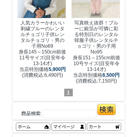
人気カラーかわいい
写真映え抜群！ブル
刺繍ブルーのレンタ
ーに銀箔が可憐に彩
ルチョゴリ
子供レン
る特別日のレンタル
タルチョゴリ・男の
韓服
子供レンタルチ
子用No69
ョゴリ・男の子用
身長145～150cm前後
No95
11号サイズ(目安年令
身長151～155cm前後
13-14才)
10号サイズ(目安年令
当店特別価格
5,900円
13-14才)
(消費税込:6,490円)
当店特別価格
6,500円
(消費税込:7,150円)
1
商品検索
ホーム
マイページ
カート