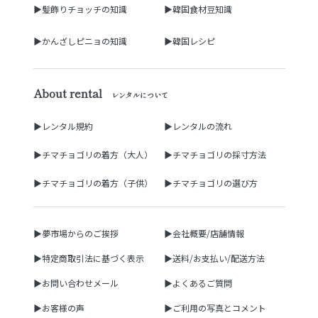
▶髪飾りチョッチの知識
▶韓国食材豆知識
▶かんざしピニョの知識
▶韓国レシピ
About rental
レンタルについて
▶レンタル規約
▶レンタルの流れ
▶チマチョゴリの着方（大人）
▶チマチョゴリの採寸方法
▶チマチョゴリの着方（子供）
▶チマチョゴリの選び方
▶夢市場からのご挨拶
▶会社概要/店舗情報
▶特定商取引法に基づく表示
▶送料/お支払い/配送方法
▶お問い合わせメール
▶よくあるご質問
▶お客様の声
▶ご利用の写真とコメント