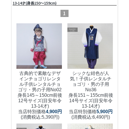
13-14才(身長150～159cm)
1
古典的で素敵なデザ
シックな紺色が人
インチョゴリレンタ
気！
子供レンタルチ
ル
子供レンタルチョ
ョゴリ・男の子用
ゴリ・男の子用No02
No36
身長145～150cm前後
身長151～155cm前後
12号サイズ(目安年令
14号サイズ(目安年令
13-14才)
13-14才)
当店特別価格
4,900円
当店特別価格
5,900円
(消費税込:5,390円)
(消費税込:6,490円)