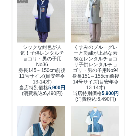
シックな紺色が人
くすみのブルーグレ
気！
子供レンタルチ
ーと刺繍が上品な素
ョゴリ・男の子用
敵なレンタルチョゴ
No36
リ
子供レンタルチョ
身長145～150cm前後
ゴリ・男の子用No94
11号サイズ(目安年令
身長151～155cm前後
13-14才)
14号サイズ(目安年令
当店特別価格
5,900円
13-14才)
(消費税込:6,490円)
当店特別価格
5,900円
(消費税込:6,490円)