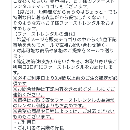
ご安心ください。夢市場は、お子様のファースト
レンタルチマチョゴリもございます。
「1度だけ、短時間だから買うのはちょっと…でも
特別な日に着る衣装だから妥協したくない！」
そのような方へお子様ファーストレンタルをおす
すめします。
【ファーストレンタルの流れ】
1.希望イメージを販売チョゴリの中から3点位下記
事項を含めてメールで直接お問い合わせ頂く。
2.対応可能な商品や価格のご提案をメールで送り
ます。
3.確定次第(お支払い)をいただき、お取り寄せ後ご
利用日2日前にファーストレンタルをお届けしま
す。
※必ずご利用日より3週間以上前のご注文確定が必
須です
※お問合せ時は下記内容を含め必ずメールにてご
連絡ください。
※価格はお取り寄せファーストレンタルの為通常
のレンタル価格よりもお高めです。
※希望の商品や日程によっては、ご対応できない
ものもございます。
・ご利用日
・ご利用者の実際の身長