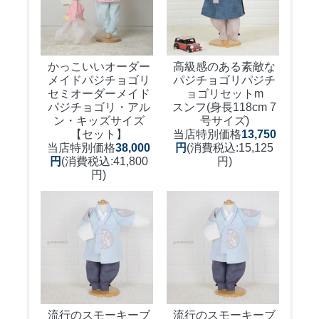
かっこいいオーダー
高級感のある素敵な
メイドパジチョゴリ
パジチョゴリ
パジチ
セミオーダーメイド
ョゴリセットm
パジチョゴリ・アル
スンフ(身長118cm 7
ン・キッズサイズ
号サイズ)
【セット】
当店特別価格
13,750
当店特別価格
38,000
円
(消費税込:15,125
円
(消費税込:41,800
円)
円)
流行のスモーキーブ
流行のスモーキーブ