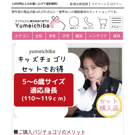
商品カテゴリ一覧
>
仕立て済み衣装(子ども用販売)
>
男の子新
新規会員登録
マイページ
ログイン
3,980円以上のお買い上げで送料無料!
作
>
キッズチョゴリ(3～8才)
>
5-6才(身長110～119cm)
> セッ
夢市場の商品点数は8,000点以上！業界No.1の韓国雑貨のネットショップです。
ト
キッズ販売チョゴリ男の子5～6歳用・セット
カテゴリ
女性
男性
子供
雑貨
インテリア
寝具
■ご購入パジチョゴリのメリット