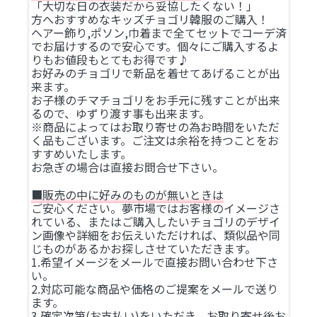
「大切な日の衣装だから妥協したくない！」
方へおすすめなキッズチョゴリ韓服のご購入！
ヘアー飾り,ポソン,巾着まで全てセットでコーデ済
でお届けするので安心です。個々にご購入するよ
りもお値段もとてもお得です♪
お好みのチョゴリで新品を着せてあげることが出
来ます。
お子様のチマチョゴリをお手元に残すことが出来
るので、ゆずり渡す事も出来ます。
※商品によってはお取り寄せの為お時間をいただ
く品もございます。ご注文は余裕を持つことをお
すすめいたします。
お急ぎの場合は直接お問合せ下さい。
■販売の中に好みのものが無いときは
ご安心ください。夢市場ではお客様のイメージさ
れている、またはご購入したいチョゴリのデザイ
ン画像や詳細をお伝えいただければ、類似品や同
じものがあるかお探しさせていただきます。
1.希望イメージをメールで直接お問い合わせ下さ
い。
2.対応可能な商品や価格のご提案をメールで送り
ます。
3.確定次第(お支払い)をいただき、お取り寄せ後お