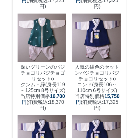
円
(消費税込:17,325
円
(消費税込:17,325
円)
円)
深いグリーンのパジ
人気の紺色のセット
チョゴリ
パジチョゴ
ンパジチョゴリ
パジ
リセットo
チョゴリセットo
クンム・緑(身長119
コンド(身長106～
～125cm 8号サイズ)
110cm 6号サイズ)
当店特別価格
16,700
当店特別価格
15,750
円
(消費税込:18,370
円
(消費税込:17,325
円)
円)